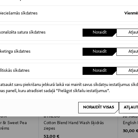
ieciešamās sīkdatnes
Vienmēr
sonalizēta satura sīkdatnes
Noraidīt
Atļau
ketinga sīkdatnes
Noraidīt
Atļau
lītiskās sīkdatnes
Noraidīt
Atļau
 atsaukt savu piekrišanu jebkurā laikā vai mainīt savus sīkdatņu iestatījumus sīk
nas panelī, kuru atradīsiet sadaļā “Pielāgot sīkfailu iestatījumus”.
NORAIDĪT VISAS
ATĻAUT
DON
BYREDO
JO MA
ar & Sweet Pea
Cotton Blend Hand Wash šķidrās
English
krēms
ziepes
Original
30,00 
Original Price
52,00 €