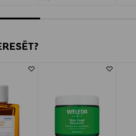
TERESĒT?