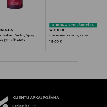
KUPONA PRIEKŠROCĪBA
INERALS
WUSTHOF
et Refresh Setting Spray
Classic maizes nazis, 23 cm
ize grima fiksators
Original Price
119,00 €
 Price
KLIENTU APKALPOŠANA
Sazināties