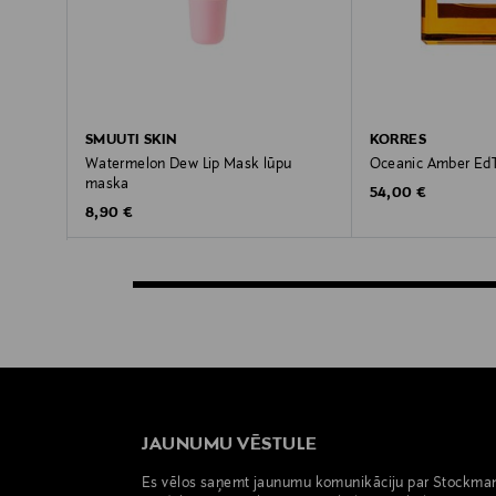
SMUUTI SKIN
KORRES
Watermelon Dew Lip Mask lūpu
Oceanic Amber EdT
maska
Original Price
54,00 €
Original Price
8,90 €
JAUNUMU VĒSTULE
Es vēlos saņemt jaunumu komunikāciju par Stockma