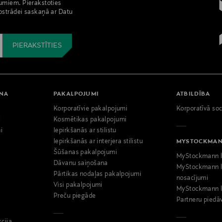
umiem. Pierakstoties
pstrādei saskaņā ar Datu
ANA
PAKALPOJUMI
ATBILDĪBA
Korporatīvie pakalpojumi
Korporatīvā soc
i
Kosmētikas pakalpojumi
i
Iepirkšanās ar stilistu
Iepirkšanās ar interjera stilistu
MYSTOCKMA
Šūšanas pakalpojumi
MyStockmann l
Dāvanu saiņošana
MyStockmann l
Pārtikas nodaļas pakalpojumi
nosacījumi
Visi pakalpojumi
MyStockmann l
Preču piegāde
Partneru piedā
kcija