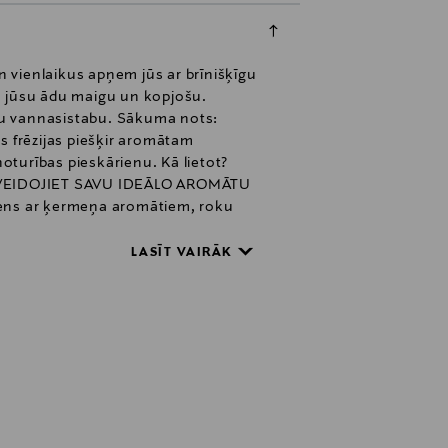
n vienlaikus apņem jūs ar brīnišķīgu
a jūsu ādu maigu un kopjošu.
ūsu vannasistabu. Sākuma nots:
s frēzijas piešķir aromātam
oturības pieskārienu. Kā lietot?
t. IZVEIDOJIET SAVU IDEĀLO AROMĀTU
dens ar ķermeņa aromātiem, roku
jūs varat radīt savu, personīgo
oney. Piešķir sulīgumu un saldumu.
LASĪT VAIRĀK
du un augļainu aromātu pāri. English
rēziju, mimozas un kardamona