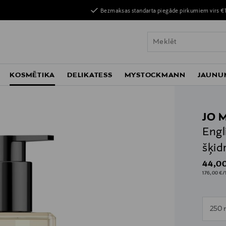
Bezmaksas standarta piegāde pirkumiem virs €
KOSMĒTIKA
DELIKATESS
MYSTOCKMANN
JAUNU
JO 
Engl
šķid
Origin
44,00
176,00 €/1
n
250 
n