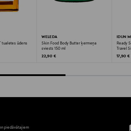
WELEDA
IDUN M
 tualetes ūdens
Skin Food Body Butter ķermeņa
Ready S
sviests 150 ml
Travel S
Original Price
Original
22,90 €
17,90 €
nn piedāvātajiem