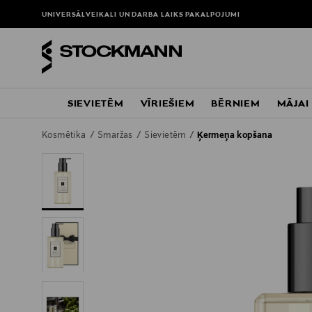
UNIVERSĀLVEIKALI UN DARBA LAIKS
PAKALPOJUMI
SIEVIETĒM
VĪRIEŠIEM
BĒRNIEM
MĀJAI
Kosmētika
Smaržas
Sievietēm
Ķermeņa kopšana