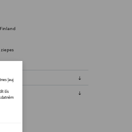
 Finland
 ziepes
nes ļauj
īt šīs
īkdatnēm
jāpaziņo iepriekš. Veselības un higiēnas
biskiem līdzekļiem, kas tiek atdoti