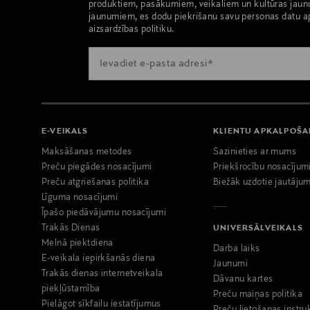
produktiem, pasākumiem, veikaliem un kultūras jaun
jaunumiem, es dodu piekrišanu savu personas datu a
aizsardzības politiku.
E-VEIKALS
KLIENTU APKALPOŠ
Maksāšanas metodes
Sazinieties ar mums
Preču piegādes nosacījumi
Priekšrocību nosacījum
Preču atgriešanas politika
Biežāk uzdotie jautājum
Līguma nosacījumi
Īpašo piedāvājumu nosacījumi
Trakās Dienas
UNIVERSĀLVEIKALS
Melnā piektdiena
Darba laiks
E-veikala iepirkšanās diena
Jaunumi
Trakās dienas internetveikala
Dāvanu kartes
piekļūstamība
Preču maiņas politika
Pielāgot sīkfailu iestatījumus
Preču lietošanas instru