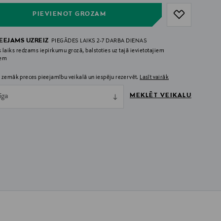
PIEVIENOT GROZAM
IEEJAMS UZREIZ
PIEGĀDES LAIKS 2-7 DARBA DIENAS
 laiks redzams iepirkumu grozā, balstoties uz tajā ievietotajiem
iem
 zemāk preces pieejamību veikalā un iespēju rezervēt.
Lasīt vairāk
MEKLĒT VEIKALU
īga