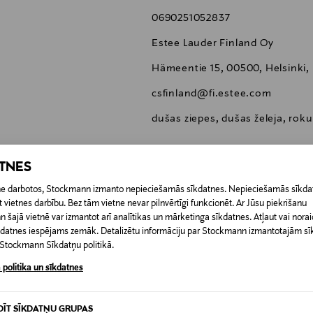
0690251052837
Estee Lauder Finland Oy
Hämeentie 15, 00500, Helsinki,
csfinland@fi.estee.com
dušas ziepes, dušas želeja, roku
ATNES
etne darbotos, Stockmann izmanto nepieciešamās sīkdatnes. Nepieciešamās sīkdat
 vietnes darbību. Bez tām vietne nevar pilnvērtīgi funkcionēt. Ar Jūsu piekrišanu
0,00 €
šajā vietnē var izmantot arī analītikas un mārketinga sīkdatnes. Atļaut vai noraid
īkdatnes iespējams zemāk. Detalizētu informāciju par Stockmann izmantotajām s
 pasūtījuma saņemšanas brīža. Atgriešana ir bezmaksas, un par to nav 
t Stockmann Sīkdatņu politikā.
0,00 € – 4,90 €
ogotas preces, ja to zīmogs ir atvērts. Aizzīmogotiem kosmētikas un da
 politika un sīkdatnes
iepakojumā.
RĪ
DĪT SĪKDATŅU GRUPAS