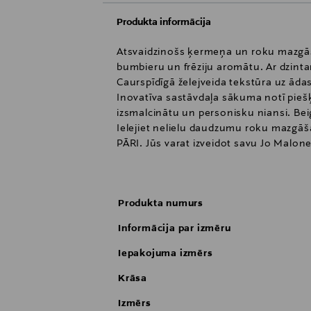
Produkta informācija
Atsvaidzinošs ķermeņa un roku mazgāšan
bumbieru un frēziju aromātu. Ar dzint
Caurspīdīgā želejveida tekstūra uz āda
Inovatīva sastāvdaļa sākuma notī piešķ
izsmalcinātu un personisku niansi. Beig
Ielejiet nelielu daudzumu roku mazgāš
PĀRI. Jūs varat izveidot savu Jo Mal
mazgāšanas līdzekļiem un krēmiem, kā 
maisījumu. Izmēģiniet iecienītākās ko
Angļu bumbieru un frēziju aromāti apv
Produkta numurs
Pear & Freesia un Mimosa & Cardamom.
kombinācija rada zeltainu, mirdzošu, 
Informācija par izmēru
Iepakojuma izmērs
Krāsa
Izmērs