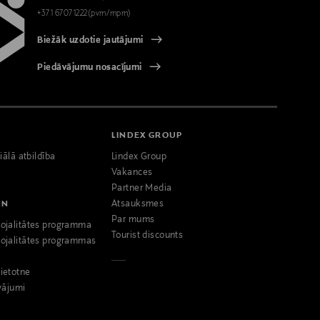
+371 67071222(pvm/mpm)
Biežāk uzdotie jautājumi
Piedāvājumu nosacījumi
LINDEX GROUP
iālā atbildība
Lindex Group
Vakances
Partner Media
NN
Atsauksmes
Par mums
ojalitātes programma
Tourist discounts
ojalitātes programmas
ietotne
vājumi