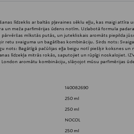
as līdzeklis ar baltās pļavaines sēklu eļļu, kas maigi attīra u
ara un meža parfimērijas ūdens notīm. Uzlabotā formula padar
s pārvēršas mīkstās putās, un jutekliskais aromāts piepilda j
ir retu svaiguma un bagātības kombināciju. Sirds nots: Svaiga
u nots: Bagātīgā pačūlijas eļļa beigu notī piešķir koksnes un n
anas līdzekļa mitrās rokās, saputojiet un rūpīgi noskalojie
one London aromātu kombināciju, slāņojot mūsu parfimērijas ū
arī ķermeņa krēmiem. Aromātam nav obligāti jābūt vienādam, 
mbinācijas: English Pear & Freesia un Nectarine Blossom & H
ienojumā ar nektarīnu ziedu un medus smaržu rada saldu, gar
140082690
 Ietin aromātā taustāmu siltuma sajūtu. Angļu bumbieru, f
ziedu aromātu, kam netrūkst salduma.
250 ml
250 ml
NOCOL
250 ml