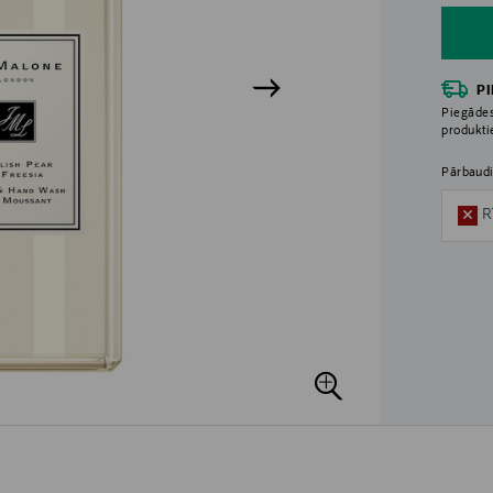
P
Piegādes
produkt
Pārbaudi
R