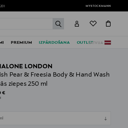
MYSTOCKMANN
120!
label.header.go
MI
PREMIUM
IZPĀRDOŠANA
OUTLET
LATVIJA
MALONE LONDON
ish Pear & Freesia Body & Hand Wash
rās ziepes 250 ml
al Price
 €
l
ull
ml
ull