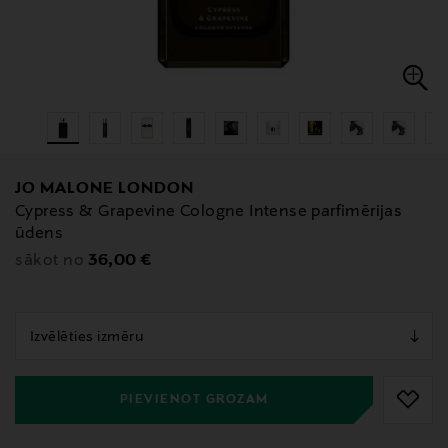
JO MALONE LONDON
Cypress & Grapevine Cologne Intense parfimērijas
ūdens
Original Price
36,00 €
sākot no
null
null
PIEVIENOT GROZAM