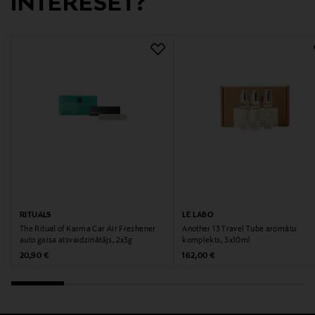
INTERESĒT?
RITUALS
LE LABO
The Ritual of Karma Car Air Freshener
Another 13 Travel Tube aromātu
auto gaisa atsvaidzinātājs, 2x3g
komplekts, 3x10ml
Original Price
Original Price
20,90 €
162,00 €