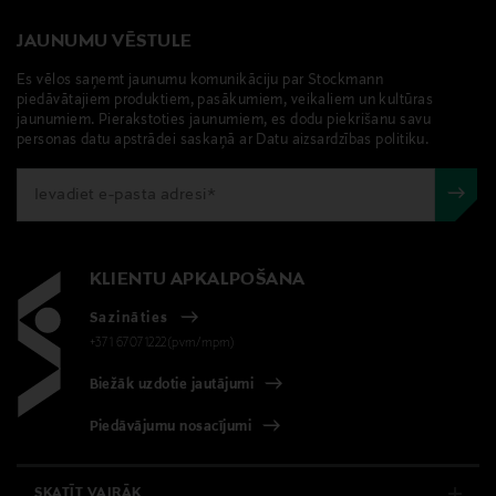
JAUNUMU VĒSTULE
Es vēlos saņemt jaunumu komunikāciju par Stockmann
piedāvātajiem produktiem, pasākumiem, veikaliem un kultūras
jaunumiem. Pierakstoties jaunumiem, es dodu piekrišanu savu
personas datu apstrādei saskaņā ar Datu aizsardzības politiku.
KLIENTU APKALPOŠANA
Sazināties
+371 67071222(pvm/mpm)
Biežāk uzdotie jautājumi
Piedāvājumu nosacījumi
SKATĪT VAIRĀK