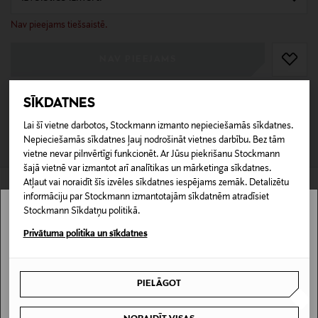
null
null
Nav pieejams tiešsaistē.
NAV PIEEJAMS
Pārbaudi zemāk preces pieejamību veikalā un iespēju rezervēt.
Lasīt vairāk
SĪKDATNES
MEKLĒT VEIKALU
Lai šī vietne darbotos, Stockmann izmanto nepieciešamās sīkdatnes.
Rīga
Nepieciešamās sīkdatnes ļauj nodrošināt vietnes darbību. Bez tām
vietne nevar pilnvērtīgi funkcionēt. Ar Jūsu piekrišanu Stockmann
šajā vietnē var izmantot arī analītikas un mārketinga sīkdatnes.
Atļaut vai noraidīt šīs izvēles sīkdatnes iespējams zemāk. Detalizētu
informāciju par Stockmann izmantotajām sīkdatnēm atradīsiet
Produkta informācija
Stockmann Sīkdatņu politikā.
Stockmann nav pieejams tavā valstī.
Šim ērtajam T-kreklam ir brīvs piegriezums. Krekls ir
Privātuma politika un sīkdatnes
Piegādes metodes
izgatavots no mīkstas un elpojošas kokvilnas, kas ir
Delivery is not available in your Country.
ērta pret ādu. Priekšpusē ir smalks apdruka, bet
Saņemšana veikalā
aizmugurē ir spilgts detalizēts raksts, kas piešķir
PIELĀGOT
0,00 €
I UNDERSTAND
tērpam personību. Šis krekls ir lieliski piemērots
ikdienas valkāšanai un to var viegli kombinēt ar citiem
VAI ŠIE VARĒTU JŪS
Piegāde uz saņemšanas punktu