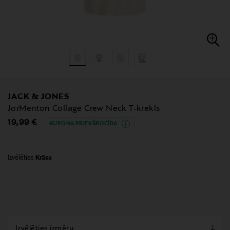
JACK & JONES
JorMenton Collage Crew Neck T-krekls
Original Price
19,99 €
KUPONA PRIEKŠROCĪBA
Izvēlēties
Krāsa