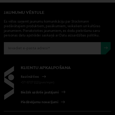
Ražotājs
Bestseller Wholesale Finland Oy
JAUNUMU VĒSTULE
Es vēlos saņemt jaunumu komunikāciju par Stockmann
Ražotāja adrese
piedāvātajiem produktiem, pasākumiem, veikaliem un kultūras
jaunumiem. Pierakstoties jaunumiem, es dodu piekrišanu savu
Lars Sonckin Kaari 6, 02600 Espoo, Finland
personas datu apstrādei saskaņā ar Datu aizsardzības politiku.
Digitālā adrese
contact@bestseller.com
Atslēgvārdi
KLIENTU APKALPOŠANA
T-krekls, krekls, kokvilnas krekls, vīriešu krekls, Jack &
Sazināties
Jones
+371 67071222(pvm/mpm)
Biežāk uzdotie jautājumi
Piedāvājumu nosacījumi