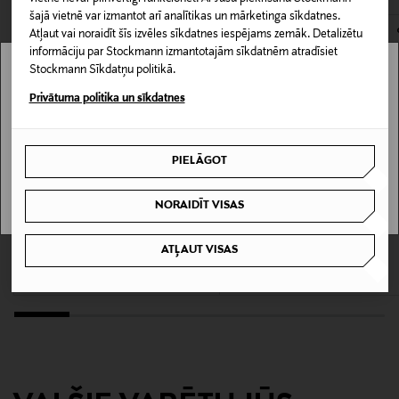
šajā vietnē var izmantot arī analītikas un mārketinga sīkdatnes.
Mazgāšanas instrukcijas
Atļaut vai noraidīt šīs izvēles sīkdatnes iespējams zemāk. Detalizētu
informāciju par Stockmann izmantotajām sīkdatnēm atradīsiet
Mazgāšana veļas mašīnā
Stockmann Sīkdatņu politikā.
Stockmann nav pieejams tavā valstī.
Privātuma politika un sīkdatnes
Mazgāšanas temperatūra
Delivery is not available in your Country.
40 °C
PIELĀGOT
I UNDERSTAND
Krāsa
BURGUNDY
NORAIDĪT VISAS
KUPONA PRIEKŠROCĪBA
KUPONA PRIEKŠROCĪBA
JACK & JONES
SCHIESSER
Ražotājvalsts
ATĻAUT VISAS
Sense bokseršorti, 3 gab.
Authentic bokseršorti 2 gab.
ĶĪNA
Original Price
Original Price
29,99 €
44,90 €
Ražotāja daļas numurs
12113943
Ražotājs