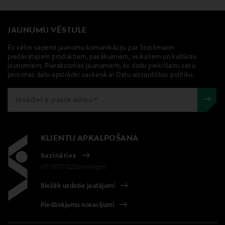
JAUNUMU VĒSTULE
Es vēlos saņemt jaunumu komunikāciju par Stockmann
piedāvātajiem produktiem, pasākumiem, veikaliem un kultūras
jaunumiem. Pierakstoties jaunumiem, es dodu piekrišanu savu
personas datu apstrādei saskaņā ar Datu aizsardzības politiku.
KLIENTU APKALPOŠANA
Sazināties
+371 67071222(pvm/mpm)
Biežāk uzdotie jautājumi
Piedāvājumu nosacījumi