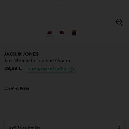
JACK & JONES
JacLichfield bokseršorti 3-gab
Original Price
29,99 €
KUPONA PRIEKŠROCĪBA
Izvēlēties
Krāsa
null