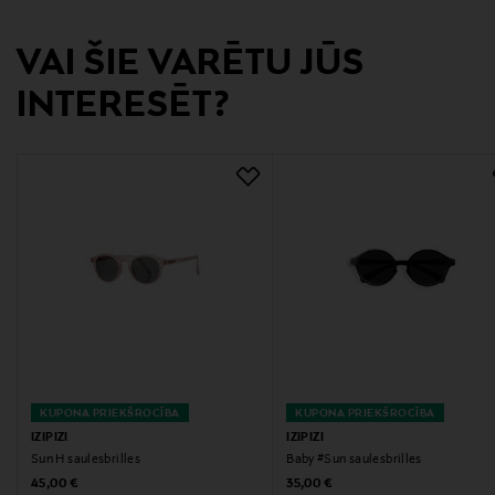
Ražotājvalsts
VAI ŠIE VARĒTU JŪS
ĶĪNA
INTERESĒT?
Ražotāja daļas numurs
JSLMSDC01_00
Ražotājs
IZIPIZI SAS
Ražotāja adrese
91 RUE RÉAUMUR, 75002, Paris, France
Digitālā adrese
KUPONA PRIEKŠROCĪBA
KUPONA PRIEKŠROCĪBA
info@bluebaum.com
IZIPIZI
IZIPIZI
Sun H saulesbrilles
Baby #Sun saulesbrilles
Atslēgvārdi
Original Price
Original Price
45,00 €
35,00 €