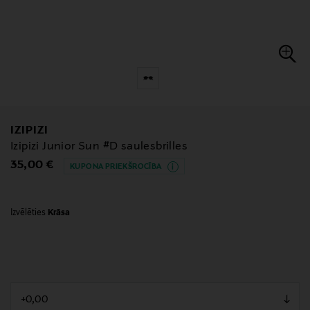
IZIPIZI
Izipizi Junior Sun #D saulesbrilles
Original Price
35,00 €
KUPONA PRIEKŠROCĪBA
Izvēlēties
Krāsa
null
null