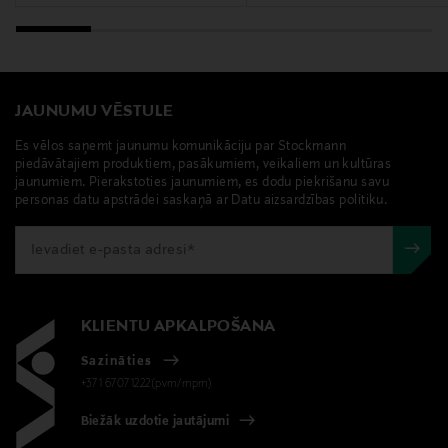
bērnu saulesbrilles
JAUNUMU VĒSTULE
Es vēlos saņemt jaunumu komunikāciju par Stockmann
piedāvātajiem produktiem, pasākumiem, veikaliem un kultūras
jaunumiem. Pierakstoties jaunumiem, es dodu piekrišanu savu
personas datu apstrādei saskaņā ar Datu aizsardzības politiku.
KLIENTU APKALPOŠANA
Sazināties
+371 67071222(pvm/mpm)
Biežāk uzdotie jautājumi