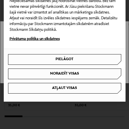
Nepieciešamās sīkdatnes ļauj nodrošināt vietnes darbību. Bez tām
garums ir 116 mm.
CITI KLIENTI SKATĪJĀS ARĪ
Piegāde uz saņemšanas punktu
vietne nevar pilnvērtīgi funkcionēt. Ar Jūsu piekrišanu Stockmann
0,00 € – 4,90 €
šajā vietnē var izmantot arī analītikas un mārketinga sīkdatnes.
Produkta numurs
Atļaut vai noraidīt šīs izvēles sīkdatnes iespējams zemāk. Detalizētu
informāciju par Stockmann izmantotajām sīkdatnēm atradīsiet
139359284
Stockmann Sīkdatņu politikā.
Stockmann nav pieejams tavā valstī.
Privātuma politika un sīkdatnes
Materiāls
Delivery is not available in your Country.
Plastmasa, polikarbonāts
PIELĀGOT
I UNDERSTAND
Informācija par izmēru
NORAIDĪT VISAS
123 x 42 x 116 mm
KUPONA PRIEKŠROCĪBA
KUPONA PRIEKŠROCĪBA
ATĻAUT VISAS
Krāsa
IZIPIZI
IZIPIZI
BLACK SOFT GREY (MUSTA)
D Pink 5-7g saulesbrilles
D Tortoise 7-11g. saulesbrilles
Original Price
Original Price
35,00 €
35,00 €
Izmērs
+0,00