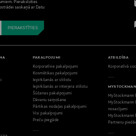
umiem. Pierakstoties
pstrādei saskaņā ar Datu
ANA
PAKALPOJUMI
ATBILDĪBA
Korporatīvie pakalpojumi
Korporatīvā soc
i
Kosmētikas pakalpojumi
i
Iepirkšanās ar stilistu
Iepirkšanās ar interjera stilistu
MYSTOCKMA
Šūšanas pakalpojumi
MyStockmann l
Dāvanu saiņošana
MyStockmann l
Pārtikas nodaļas pakalpojumi
nosacījumi
Visi pakalpojumi
MyStockmann l
Preču piegāde
Partneru piedā
kcija