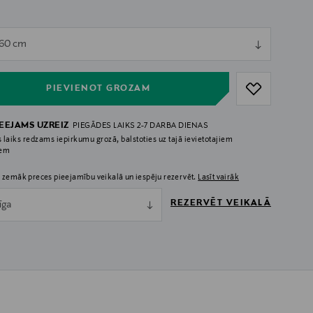
ull
 60 cm
ull
PIEVIENOT GROZAM
IEEJAMS UZREIZ
PIEGĀDES LAIKS 2-7 DARBA DIENAS
 laiks redzams iepirkumu grozā, balstoties uz tajā ievietotajiem
iem
 zemāk preces pieejamību veikalā un iespēju rezervēt.
Lasīt vairāk
REZERVĒT VEIKALĀ
īga