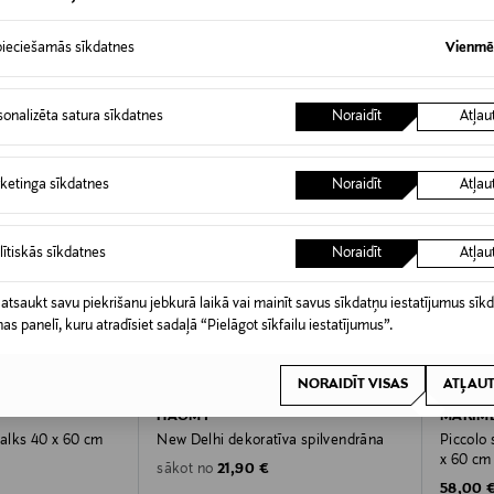
ieciešamās sīkdatnes
Vienmēr
sonalizēta satura sīkdatnes
Noraidīt
Atļau
ketinga sīkdatnes
Noraidīt
Atļau
lītiskās sīkdatnes
Noraidīt
Atļau
 atsaukt savu piekrišanu jebkurā laikā vai mainīt savus sīkdatņu iestatījumus sīk
nas panelī, kuru atradīsiet sadaļā “Pielāgot sīkfailu iestatījumus”.
NORAIDĪT VISAS
ATĻAUT
KŠROCĪBA
KUPONA PRIEKŠROCĪBA
KUPO
HAOMY
MARIM
valks 40 x 60 cm
New Delhi dekoratīva spilvendrāna
Piccolo 
x 60 cm
Original Price
21,90 €
sākot no
Original
58,00 