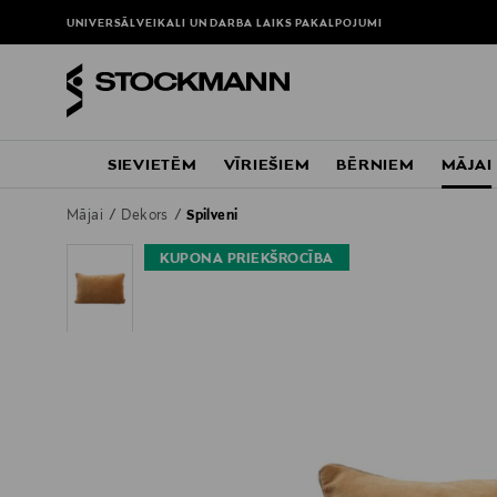
UNIVERSĀLVEIKALI UN DARBA LAIKS
PAKALPOJUMI
SIEVIETĒM
VĪRIEŠIEM
BĒRNIEM
MĀJAI
Mājai
Dekors
Spilveni
KUPONA PRIEKŠROCĪBA