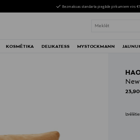
Bezmaksas standarta piegāde pirkumiem virs €
KOSMĒTIKA
DELIKATESS
MYSTOCKMANN
JAUNU
HA
New 
Origin
23,90
Izvēlēti