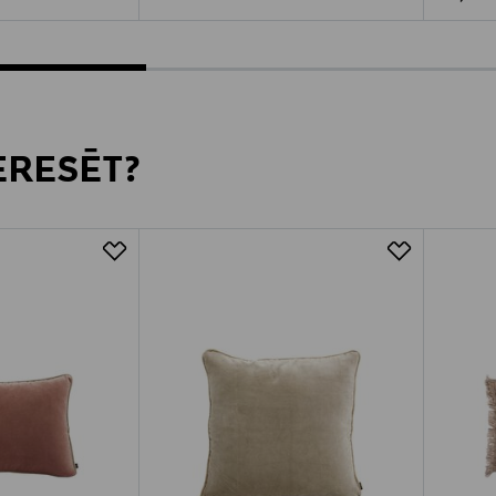
TERESĒT?