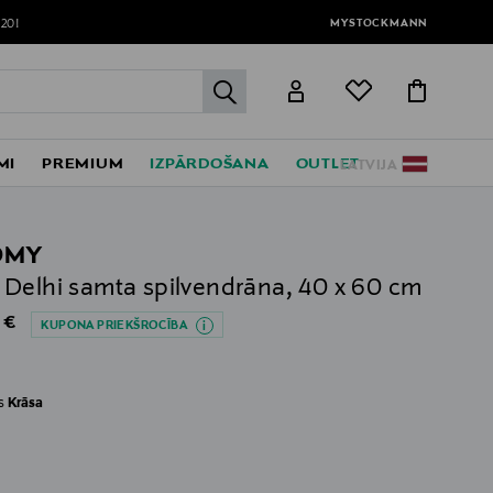
MYSTOCKMANN
120!
label.header.go
MI
PREMIUM
IZPĀRDOŠANA
OUTLET
LATVIJA
OMY
Delhi samta spilvendrāna, 40 x 60 cm
al Price
 €
KUPONA PRIEKŠROCĪBA
es
Krāsa