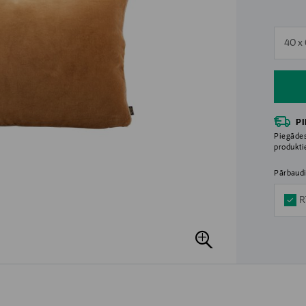
n
40 x
n
P
Piegādes
produkt
Pārbaudi
R