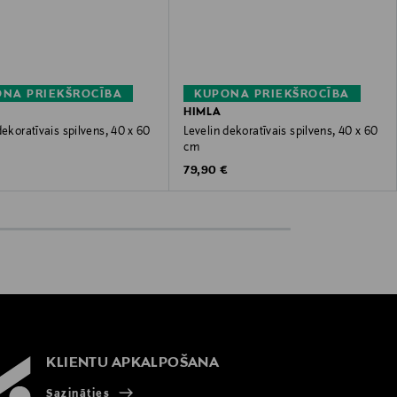
NA PRIEKŠROCĪBA
KUPONA PRIEKŠROCĪBA
HIMLA
dekoratīvais spilvens, 40 x 60
Levelin dekoratīvais spilvens, 40 x 60
cm
 Price
Original Price
€
79,90 €
KLIENTU APKALPOŠANA
Sazināties