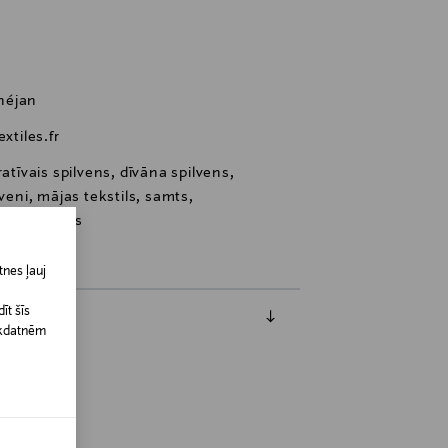
néjan
tiles.fr
atīvais spilvens, dīvāna spilvens,
veni, mājas tekstils, samts,
ais spilvens
nes ļauj
īt šīs
īkdatnēm