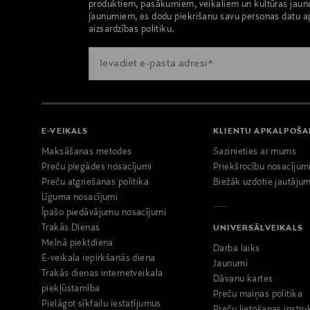
produktiem, pasākumiem, veikaliem un kultūras jaun
jaunumiem, es dodu piekrišanu savu personas datu a
aizsardzības politiku.
E-VEIKALS
KLIENTU APKALPOŠ
Maksāšanas metodes
Sazinieties ar mums
Preču piegādes nosacījumi
Priekšrocību nosacījum
Preču atgriešanas politika
Biežāk uzdotie jautājum
Līguma nosacījumi
Īpašo piedāvājumu nosacījumi
Trakās Dienas
UNIVERSĀLVEIKALS
Melnā piektdiena
Darba laiks
E-veikala iepirkšanās diena
Jaunumi
Trakās dienas internetveikala
Dāvanu kartes
piekļūstamība
Preču maiņas politika
Pielāgot sīkfailu iestatījumus
Preču lietošanas instru