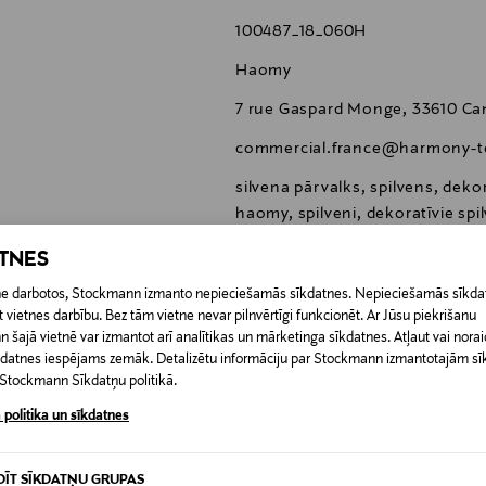
100487_18_060H
Haomy
7 rue Gaspard Monge, 33610 Ca
commercial.france@harmony-tex
silvena pārvalks, spilvens, dekor
haomy, spilveni, dekoratīvie spil
dekoratīvais matracis, dekoratīv
ATNES
etne darbotos, Stockmann izmanto nepieciešamās sīkdatnes. Nepieciešamās sīkdat
 vietnes darbību. Bez tām vietne nevar pilnvērtīgi funkcionēt. Ar Jūsu piekrišanu
šajā vietnē var izmantot arī analītikas un mārketinga sīkdatnes. Atļaut vai noraid
īkdatnes iespējams zemāk. Detalizētu informāciju par Stockmann izmantotajām s
0,00 €
t Stockmann Sīkdatņu politikā.
 politika un sīkdatnes
RĪ
0,00 € – 4,90 €
DĪT SĪKDATŅU GRUPAS