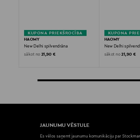
KUPONA PRIEKŠROCĪBA
KUPONA PRIE
HAOMY
HAOMY
New Delhi spilvendrāna
New Delhi spilven
Original Price
Original P
21,90 €
21,90 €
sākot no
sākot no
JAUNUMU VĒSTULE
Es vēlos saņemt jaunumu komunikāciju par Stockma