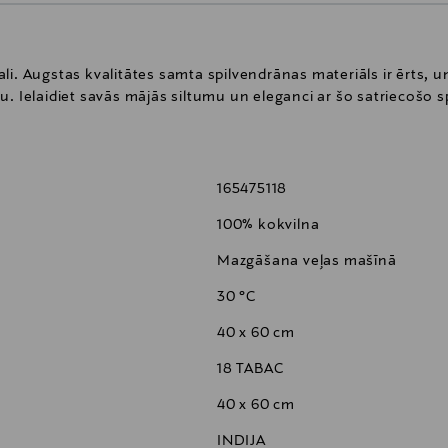
i. Augstas kvalitātes samta spilvendrānas materiāls ir ērts, un
u. Ielaidiet savās mājās siltumu un eleganci ar šo satriecošo s
165475118
100% kokvilna
Mazgāšana veļas mašīnā
30 °C
40 x 60 cm
18 TABAC
40 x 60 cm
INDIJA