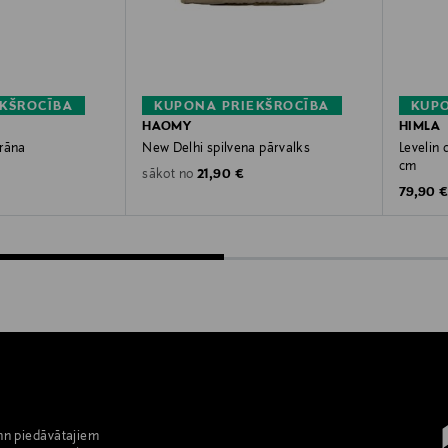
KŠROCĪBA
KUPONA PRIEKŠROCĪBA
KUPO
HAOMY
HIMLA
drāna
New Delhi spilvena pārvalks
Levelin 
cm
rice
Original Price
21,90 €
sākot no
Original
79,90 
nn piedāvātajiem