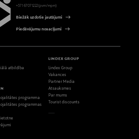
+371 67071222(pvm/mpm)
Biežāk uzdotie jautājumi
Piedāvājumu nosacījumi
LINDEX GROUP
iālā atbildība
Lindex Group
Vakances
Partner Media
NN
Atsauksmes
Par mums
ojalitātes programma
Tourist discounts
ojalitātes programmas
ietotne
vājumi