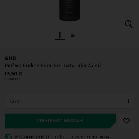
GHD
Perfect Ending Final Fix matu laka 75 ml
Original Price
13,50 €
180,00 €/1l
null
null
PIEVIENOT GROZAM
PIEEJAMS UZREIZ
PIEGĀDES LAIKS 2-7 DARBA DIENAS