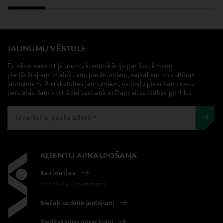
JAUNUMU VĒSTULE
Es vēlos saņemt jaunumu komunikāciju par Stockmann
piedāvātajiem produktiem, pasākumiem, veikaliem un kultūras
jaunumiem. Pierakstoties jaunumiem, es dodu piekrišanu savu
personas datu apstrādei saskaņā ar Datu aizsardzības politiku.
KLIENTU APKALPOŠANA
Sazināties
+371 67071222(pvm/mpm)
Biežāk uzdotie jautājumi
Piedāvājumu nosacījumi