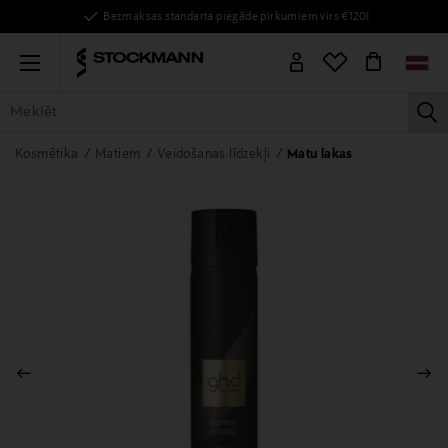
Bezmaksas standarta piegāde pirkumiem virs €120!
Menu
la
VISAS PRECES
SIEVIETĒM
VĪRIEŠIEM
BĒRNIEM
MĀJAI
Kosmētika
Matiem
Veidošanas līdzekļi
Matu lakas