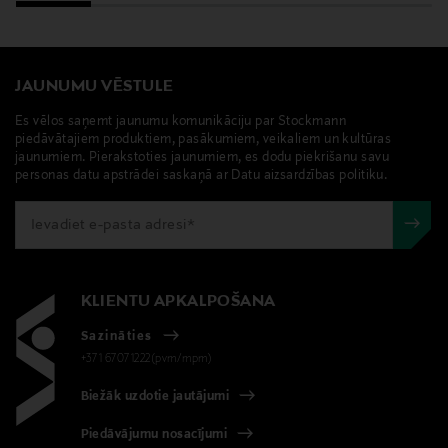
JAUNUMU VĒSTULE
Es vēlos saņemt jaunumu komunikāciju par Stockmann
piedāvātajiem produktiem, pasākumiem, veikaliem un kultūras
jaunumiem. Pierakstoties jaunumiem, es dodu piekrišanu savu
personas datu apstrādei saskaņā ar Datu aizsardzības politiku.
KLIENTU APKALPOŠANA
Sazināties
+371 67071222(pvm/mpm)
Biežāk uzdotie jautājumi
Piedāvājumu nosacījumi