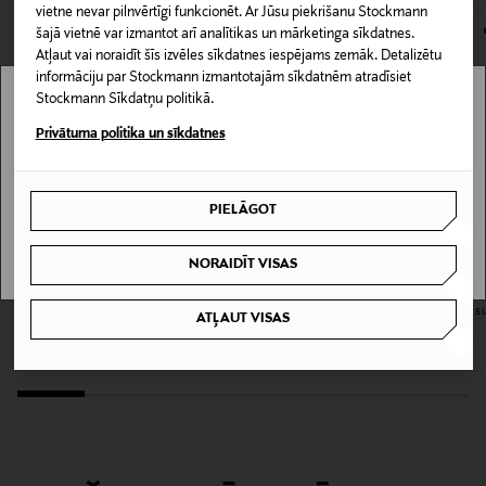
140964897
kas tiek atdoti atpakaļ, ir jābūt to sākotnējā neatvērtajā
vietne nevar pilnvērtīgi funkcionēt. Ar Jūsu piekrišanu Stockmann
iepakojumā.
šajā vietnē var izmantot arī analītikas un mārketinga sīkdatnes.
Atļaut vai noraidīt šīs izvēles sīkdatnes iespējams zemāk. Detalizētu
Informācija par izmēru
PREČU ATGRIEŠANAS POLITIKA
informāciju par Stockmann izmantotajām sīkdatnēm atradīsiet
Koko 4; 55 mm.
Stockmann Sīkdatņu politikā.
Stockmann nav pieejams tavā valstī.
Privātuma politika un sīkdatnes
Krāsa
Delivery is not available in your Country.
NOCOL
PIELĀGOT
I UNDERSTAND
Izmērs
NORAIDĪT VISAS
Koko 4; 55 mm
GHD
GHD
The All-Rounder Paddle matu suka
The All-Rounder Mini Paddle matu s
ATĻAUT VISAS
Ražotājvalsts
Original Price
Original Price
26,00 €
25,00 €
ITĀLIJA
Ražotāja daļas numurs
99350164201