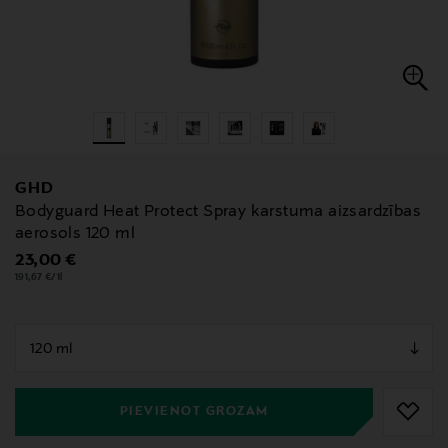
GHD
Bodyguard Heat Protect Spray karstuma aizsardzības
aerosols 120 ml
Original Price
23,00 €
191,67 €/1l
null
null
PIEVIENOT GROZAM