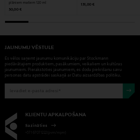
plāniem matiem 120 ml
Original Price
131,00 €
Original Price
30,00 €
JAUNUMU VĒSTULE
Es vēlos saņemt jaunumu komunikāciju par Stockmann
piedāvātajiem produktiem, pasākumiem, veikaliem un kultūras
jaunumiem. Pierakstoties jaunumiem, es dodu piekrišanu savu
personas datu apstrādei saskaņā ar Datu aizsardzības politiku.
KLIENTU APKALPOŠANA
Sazināties
+371 67071222(pvm/mpm)