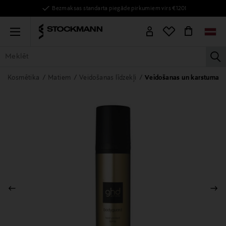
Bezmaksas standarta piegāde pirkumiem virs €120!
Menu
la
VISAS PRECES
SIEVIETĒM
VĪRIEŠIEM
BĒRNIEM
MĀJAI
Kosmētika
Matiem
Veidošanas līdzekļi
Veidošanas un karstuma aiz