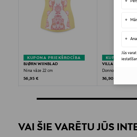
+
Per
+
Mār
+
Ana
Jūs varat
KUPONA PRIEKŠROCĪBA
KUPONA PRIE
iestatīša
BJØRN WIINBLAD
VILLA STOCKMA
Nina vāze 22 cm
Donno stikla vāze 1
Original Price
Original Price
56,95 €
36,90 €
VAI ŠIE VARĒTU JŪS IN