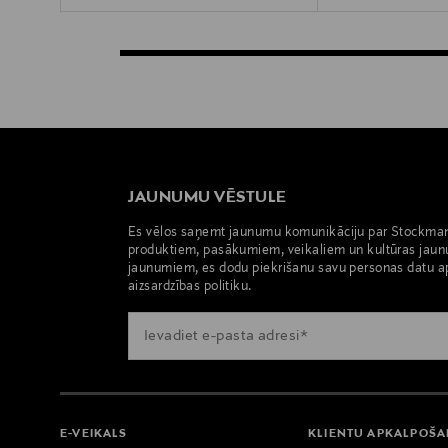
JAUNUMU VĒSTULE
Es vēlos saņemt jaunumu komunikāciju par Stockma
produktiem, pasākumiem, veikaliem un kultūras jaun
jaunumiem, es dodu piekrišanu savu personas datu a
aizsardzības politiku.
E-VEIKALS
KLIENTU APKALPOŠ