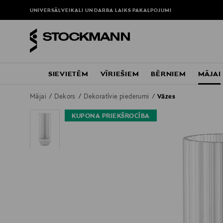
UNIVERSĀLVEIKALI UN DARBA LAIKS
PAKALPOJUMI
SIEVIETĒM
VĪRIEŠIEM
BĒRNIEM
MĀJAI
Mājai
Dekors
Dekoratīvie piederumi
Vāzes
KUPONA PRIEKŠROCĪBA