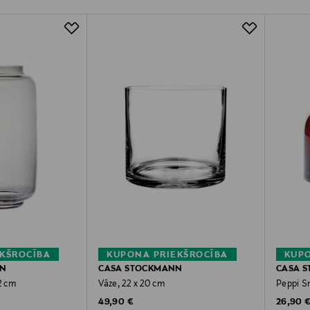
KŠROCĪBA
KUPONA PRIEKŠROCĪBA
KUPO
NN
CASA STOCKMANN
CASA 
2 cm
Vāze, 22 x 20 cm
Peppi Sm
Original Price
Original
49,90 €
26,90 