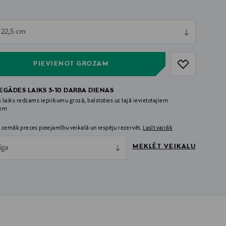
ull
x 22,5 cm
ull
PIEVIENOT GROZAM
IEGĀDES LAIKS 3-10 DARBA DIENAS
 laiks redzams iepirkumu grozā, balstoties uz tajā ievietotajiem
iem
 zemāk preces pieejamību veikalā un iespēju rezervēt.
Lasīt vairāk
MEKLĒT VEIKALU
īga