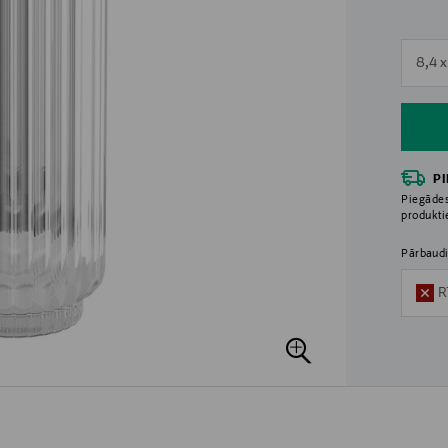
n
8,4 
n
P
Piegādes
produkt
Pārbaudi
R