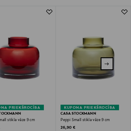
NA PRIEKŠROCĪBA
KUPONA PRIEKŠROCĪBA
STOCKMANN
CASA STOCKMANN
all stikla vāze 9 cm
Peppi Small stikla vāze 9 cm
 Price
Original Price
€
26,90 €