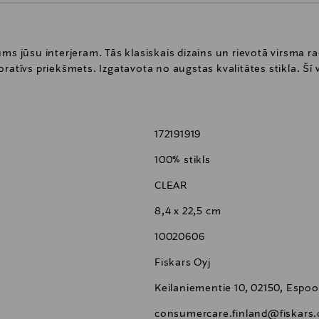
ājums jūsu interjeram. Tās klasiskais dizains un rievotā virsma ra
ratīvs priekšmets. Izgatavota no augstas kvalitātes stikla. Šī v
172191919
100% stikls
CLEAR
8,4 x 22,5 cm
10020606
Fiskars Oyj
Keilaniementie 10, 02150, Espoo
consumercare.finland@fiskars