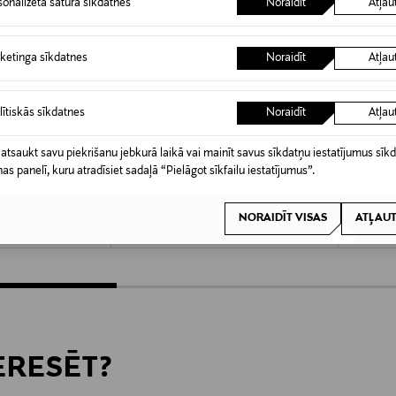
sonalizēta satura sīkdatnes
Noraidīt
Atļau
ketinga sīkdatnes
Noraidīt
Atļau
lītiskās sīkdatnes
Noraidīt
Atļau
 atsaukt savu piekrišanu jebkurā laikā vai mainīt savus sīkdatņu iestatījumus sīk
KŠROCĪBA
KUPONA PRIEKŠROCĪBA
KUPO
nas panelī, kuru atradīsiet sadaļā “Pielāgot sīkfailu iestatījumus”.
NN
IITTALA
CASA 
7,5 cm
Solare Low vāze 22 x 20 cm
Peppi Sm
NORAIDĪT VISAS
ATĻAUT
Original Price
Original
250,00 €
26,90 
TERESĒT?