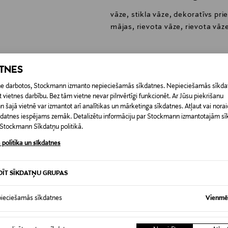
vāze, stikla vāze, dekoratīvs pr
mājas, rievota vāze, rievota vāz
ATNES
etne darbotos, Stockmann izmanto nepieciešamās sīkdatnes. Nepieciešamās sīkdat
0,00 €
 vietnes darbību. Bez tām vietne nevar pilnvērtīgi funkcionēt. Ar Jūsu piekrišanu
šajā vietnē var izmantot arī analītikas un mārketinga sīkdatnes. Atļaut vai noraid
RĪ
īkdatnes iespējams zemāk. Detalizētu informāciju par Stockmann izmantotajām s
0,00 € – 4,90 €
t Stockmann Sīkdatņu politikā.
 politika un sīkdatnes
DĪT SĪKDATŅU GRUPAS
ieciešamās sīkdatnes
Vienmēr