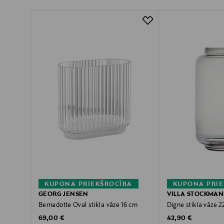
KUPONA PRIEKŠROCĪBA
KUPONA PRIE
GEORG JENSEN
VILLA STOCKMA
Bernadotte Oval stikla vāze 16 cm
Digne stikla vāze 2
Original Price
Original Price
69,00 €
42,90 €