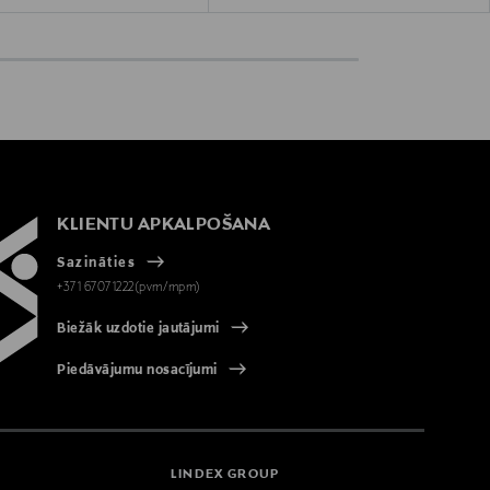
KLIENTU APKALPOŠANA
Sazināties
+371 67071222(pvm/mpm)
Biežāk uzdotie jautājumi
Piedāvājumu nosacījumi
LINDEX GROUP