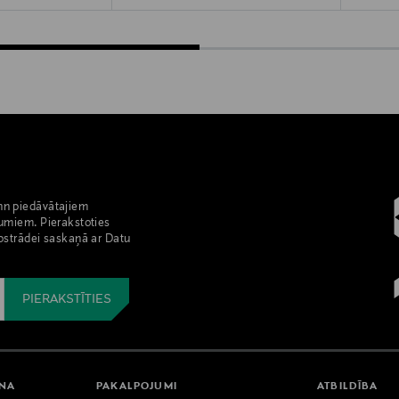
nn piedāvātajiem
umiem. Pierakstoties
pstrādei saskaņā ar Datu
ANA
PAKALPOJUMI
ATBILDĪBA