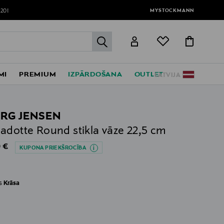
MYSTOCKMANN
120!
label.header.go
MI
PREMIUM
IZPĀRDOŠANA
OUTLET
LATVIJA
RG JENSEN
adotte Round stikla vāze 22,5 cm
al Price
 €
KUPONA PRIEKŠROCĪBA
es
Krāsa