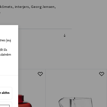
iekšmets, interjers, Georg Jensen,
e
nes ļauj
īt šīs
īkdatnēm
 aktīvs