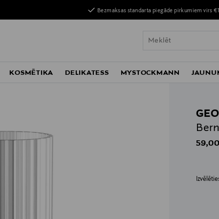
Bezmaksas standarta piegāde pirkumiem virs €
KOSMĒTIKA
DELIKATESS
MYSTOCKMANN
JAUNU
GEO
Bern
Origin
59,00
Izvēlēti