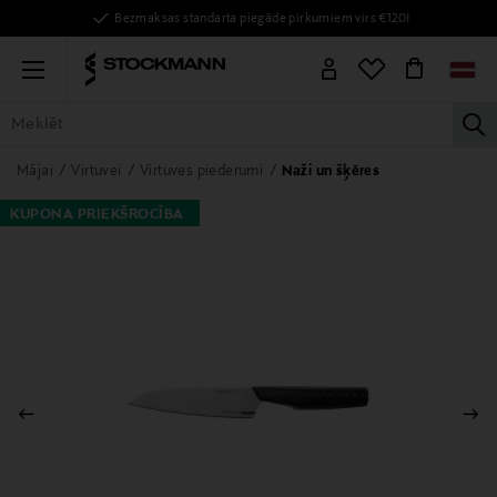
Bezmaksas standarta piegāde pirkumiem virs €120!
Menu
la
VISAS PRECES
SIEVIETĒM
VĪRIEŠIEM
BĒRNIEM
MĀJAI
Mājai
Virtuvei
Virtuves piederumi
Naži un šķēres
KUPONA PRIEKŠROCĪBA