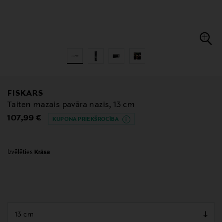
FISKARS
Taiten mazais pavāra nazis, 13 cm
Original Price
107,99 €
KUPONA PRIEKŠROCĪBA
Izvēlēties
Krāsa
null
null