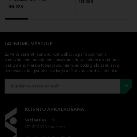
universālais nazis 16 cm
Atslēgvārdi
Original Price
155,00 €
Original Price
199,00 €
Fiskars, šefpavāra nazis, virtuves, naži
JAUNUMU VĒSTULE
Es vēlos saņemt jaunumu komunikāciju par Stockmann
piedāvātajiem produktiem, pasākumiem, veikaliem un kultūras
jaunumiem. Pierakstoties jaunumiem, es dodu piekrišanu savu
personas datu apstrādei saskaņā ar Datu aizsardzības politiku.
KLIENTU APKALPOŠANA
Sazināties
+371 67071222(pvm/mpm)