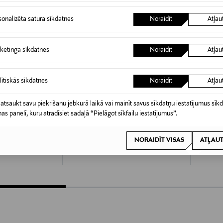
sonalizēta satura sīkdatnes
Noraidīt
Atļau
ketinga sīkdatnes
Noraidīt
Atļau
lītiskās sīkdatnes
Noraidīt
Atļau
 atsaukt savu piekrišanu jebkurā laikā vai mainīt savus sīkdatņu iestatījumus sīk
KŠROCĪBA
KUPONA PRIEKŠROCĪBA
KUPO
nas panelī, kuru atradīsiet sadaļā “Pielāgot sīkfailu iestatījumus”.
TEMPUR
FAMIL
 60 cm, 500 g
Ergoplus SC L ergonomisks spilvens
Superior
NORAIDĪT VISAS
ATĻAUT
Original Price
Original
169,00 €
51,90 €