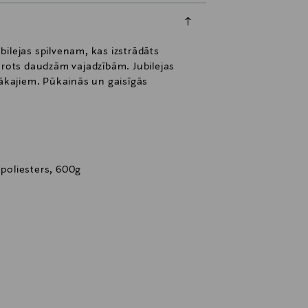
ilejas spilvenam, kas izstrādāts
ērots daudzām vajadzībām. Jubilejas
gākajiem. Pūkainās un gaisīgās
 poliesters, 600g