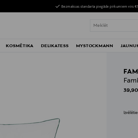
Bezmaksas standarta piegāde pirkumiem virs €
KOSMĒTIKA
DELIKATESS
MYSTOCKMANN
JAUNU
FAM
Fami
Origin
39,90
Izvēlēti