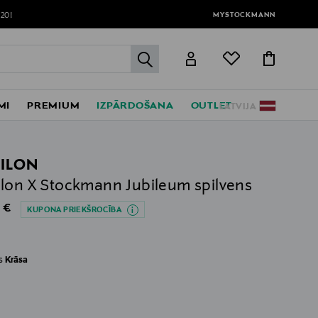
MYSTOCKMANN
120!
label.header.go
MI
PREMIUM
IZPĀRDOŠANA
OUTLET
LATVIJA
ILON
lon X Stockmann Jubileum spilvens
al Price
 €
KUPONA PRIEKŠROCĪBA
es
Krāsa