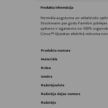
Produkta informācija
Normāla augstuma un atbalstošs spilven
Stockmann par godu Familon jubilejas g
spilvens ir izgatavots no 100% organis
Cirrus™ šķiedras efektīvā mitruma nova
Produkta numurs
Materiāls
Krāsa
Izmērs
Ražotājvalsts
Ražotāja daļas numurs
Ražotājs