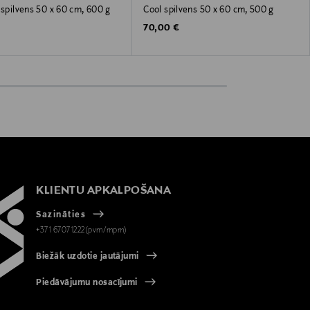
 spilvens 50 x 60 cm, 600 g
Cool spilvens 50 x 60 cm, 500 g
 Price
Original Price
€
70,00 €
KLIENTU APKALPOŠANA
Sazināties
+371 67071222(pvm/mpm)
Biežāk uzdotie jautājumi
Piedāvājumu nosacījumi