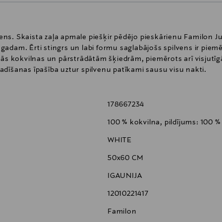
s. Skaista zaļa apmale piešķir pēdējo pieskārienu Familon Jub
adam. Ērti stingrs un labi formu saglabājošs spilvens ir piem
kās kokvilnas un pārstrādātām šķiedrām, piemērots arī visjutī
dīšanas īpašība uztur spilvenu patīkami sausu visu nakti.
178667234
100 % kokvilna, pildījums: 100 %
WHITE
50x60 CM
IGAUNIJA
12010221417
Familon