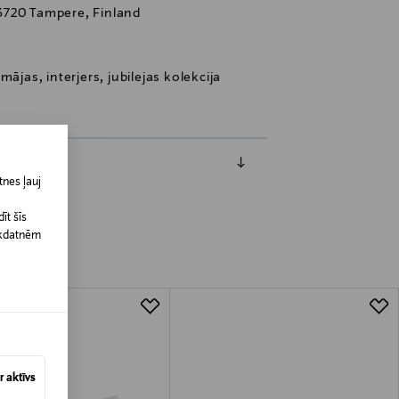
3720 Tampere, Finland
ājas, interjers, jubilejas kolekcija
nes ļauj
īt šīs
īkdatnēm
 aktīvs