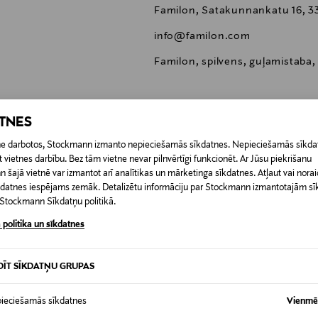
Familon, Satakunnankatu 16, 3
info@familon.com
Familon, spilvens, guļamistaba, m
ATNES
etne darbotos, Stockmann izmanto nepieciešamās sīkdatnes. Nepieciešamās sīkdat
0,00 €
 vietnes darbību. Bez tām vietne nevar pilnvērtīgi funkcionēt. Ar Jūsu piekrišanu
šajā vietnē var izmantot arī analītikas un mārketinga sīkdatnes. Atļaut vai noraid
RĪ
īkdatnes iespējams zemāk. Detalizētu informāciju par Stockmann izmantotajām s
0,00 € – 4,90 €
t Stockmann Sīkdatņu politikā.
 politika un sīkdatnes
DĪT SĪKDATŅU GRUPAS
ieciešamās sīkdatnes
Vienmēr