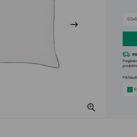
n
50x
n
P
Piegādes
produkt
Pārbaudi
R