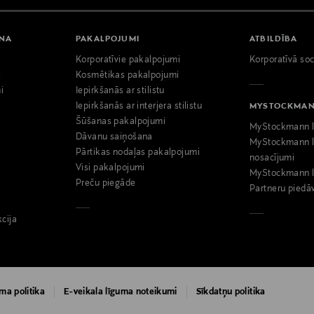
ANA
PAKALPOJUMI
ATBILDĪBA
Korporatīvie pakalpojumi
Korporatīvā soc
i
Kosmētikas pakalpojumi
i
Iepirkšanās ar stilistu
Iepirkšanās ar interjera stilistu
MYSTOCKMA
Šūšanas pakalpojumi
MyStockmann l
Dāvanu saiņošana
MyStockmann l
Pārtikas nodaļas pakalpojumi
nosacījumi
Visi pakalpojumi
MyStockmann l
Preču piegāde
Partneru piedā
kcija
ma politika
E-veikala līguma noteikumi
Sīkdatņu politika