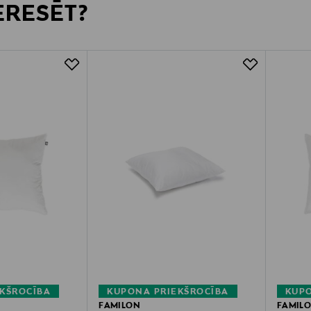
TERESĒT?
KŠROCĪBA
KUPONA PRIEKŠROCĪBA
KUPO
FAMILON
FAMIL