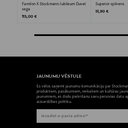
Familon X Stockmann Jubileum Duvet
Superior spilvens
sega
Original Price
51,90 €
Original Price
115,00 €
JAUNUMU VĒSTULE
Es vēlos saņemt jaunumu komunikāciju par Stockma
produktiem, pasākumiem, veikaliem un kultūras jaun
jaunumiem, es dodu piekrišanu savu personas datu a
aizsardzības politiku.