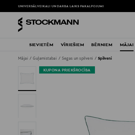
UNIVERSĀLVEIKALI UN DARBA LAIKS
PAKALPOJUMI
SIEVIETĒM
VĪRIEŠIEM
BĒRNIEM
MĀJAI
Mājai
Guļamistabai
Segas un spilveni
Spilveni
KUPONA PRIEKŠROCĪBA