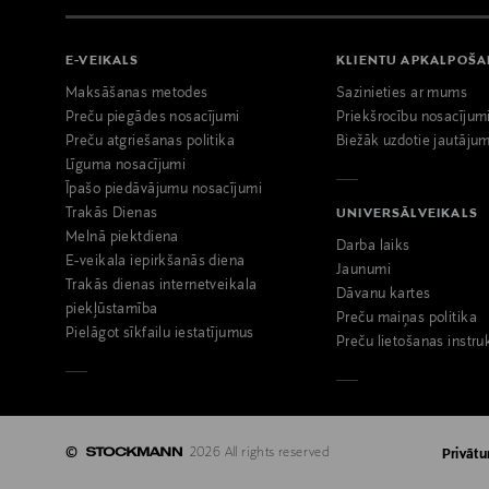
E-VEIKALS
KLIENTU APKALPOŠ
Maksāšanas metodes
Sazinieties ar mums
Preču piegādes nosacījumi
Priekšrocību nosacījum
Preču atgriešanas politika
Biežāk uzdotie jautājum
Līguma nosacījumi
Īpašo piedāvājumu nosacījumi
Trakās Dienas
UNIVERSĀLVEIKALS
Melnā piektdiena
Darba laiks
E-veikala iepirkšanās diena
Jaunumi
Trakās dienas internetveikala
Dāvanu kartes
piekļūstamība
Preču maiņas politika
Pielāgot sīkfailu iestatījumus
Preču lietošanas instru
©
2026 All rights reserved
Privātu