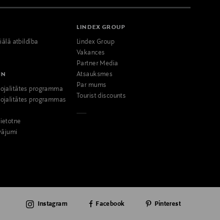
LINDEX GROUP
iālā atbildība
Lindex Group
Vakances
Partner Media
NN
Atsauksmes
Par mums
ojalitātes programma
Tourist discounts
ojalitātes programmas
ietotne
vājumi
Instagram
Facebook
Pinterest