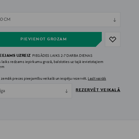
ull
60 CM
ull
PIEVIENOT GROZAM
IEEJAMS UZREIZ
PIEGĀDES LAIKS 2-7 DARBA DIENAS
 laiks redzams iepirkumu grozā, balstoties uz tajā ievietotajiem
iem
 zemāk preces pieejamību veikalā un iespēju rezervēt.
Lasīt vairāk
REZERVĒT VEIKALĀ
īga