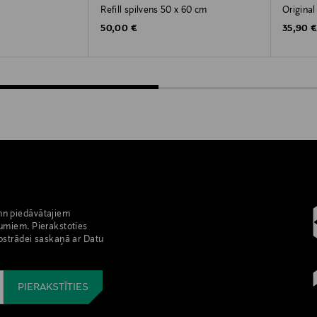
Refill spilvens 50 x 60 cm
Original
Original Price
Original
50,00 €
35,90 
nn piedāvātajiem
umiem. Pierakstoties
pstrādei saskaņā ar Datu