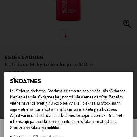
ESTÉE LAUDER
Nutritious Milky Lotion losjons 100 ml
Original Price
46,00 €
SĪKDATNES
null
Lai šī vietne darbotos, Stockmann izmanto nepieciešamās sīkdatnes.
null
Nav pieejams tiešsaistē.
Nepieciešamās sīkdatnes ļauj nodrošināt vietnes darbību. Bez tām
vietne nevar pilnvērtīgi funkcionēt. Ar Jūsu piekrišanu Stockmann
NAV PIEEJAMS
šajā vietnē var izmantot arī analītikas un mārketinga sīkdatnes.
Atļaut vai noraidīt šīs izvēles sīkdatnes iespējams zemāk. Detalizētu
informāciju par Stockmann izmantotajām sīkdatnēm atradīsiet
Pārbaudi zemāk preces pieejamību veikalā un iespēju rezervēt.
Lasīt vairāk
Stockmann Sīkdatņu politikā.
Stockmann nav pieejams tavā valstī.
REZERVĒT VEIKALĀ