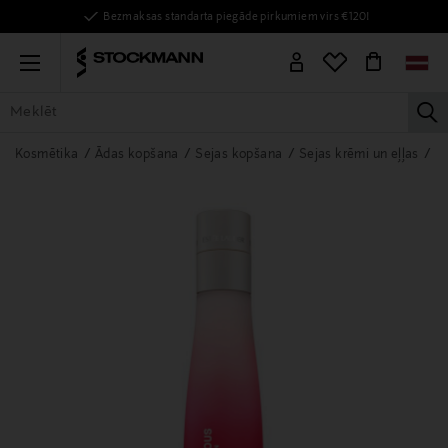
Bezmaksas standarta piegāde pirkumiem virs €120!
Menu
la
VISAS PRECES
SIEVIETĒM
VĪRIEŠIEM
BĒRNIEM
MĀJAI
Kosmētika
Ādas kopšana
Sejas kopšana
Sejas krēmi un eļļas
D