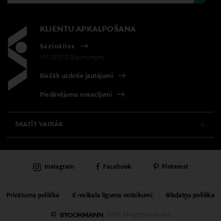
Visiem ādas tipiem
KLIENTU APKALPOŠANA
Krāsa
Sazināties
NOCOL
+371 67071222(pvm/mpm)
Izmērs
Biežāk uzdotie jautājumi
100 ml
Piedāvājumu nosacījumi
Ražotājvalsts
SKATĪT VAIRĀK
ASV
E-VEIKALS
Ražotājs
Instagram
Facebook
Pinterest
KLIENTU APKALPOŠANA
Estee Lauder Finland Oy
UNIVERSĀLVEIKALS
Ražotāja adrese
Privātuma politika
E-veikala līguma noteikumi
Sīkdatņu politika
Hämeentie 15, 00500, Helsinki, Finland
©
2026 All rights reserved
PAKALPOJUMI