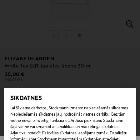
ELIZABETH ARDEN
White Tea EdT tualetes ūdens 30 ml
Original Price
35,00 €
1 166,67 €/1l
SĪKDATNES
null
Lai šī vietne darbotos, Stockmann izmanto nepieciešamās sīkdatnes.
null
Nav pieejams tiešsaistē.
Nepieciešamās sīkdatnes ļauj nodrošināt vietnes darbību. Bez tām
vietne nevar pilnvērtīgi funkcionēt. Ar Jūsu piekrišanu Stockmann
šajā vietnē var izmantot arī analītikas un mārketinga sīkdatnes.
NAV PIEEJAMS
Atļaut vai noraidīt šīs izvēles sīkdatnes iespējams zemāk. Detalizētu
informāciju par Stockmann izmantotajām sīkdatnēm atradīsiet