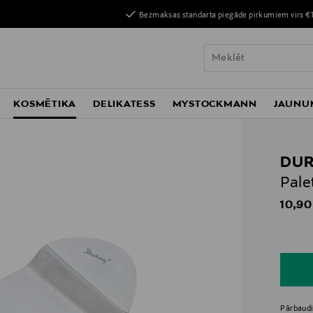
Bezmaksas standarta piegāde pirkumiem virs €
KOSMĒTIKA
DELIKATESS
MYSTOCKMANN
JAUNU
DU
Pale
Origin
10,90
n
n
Pārbaudi