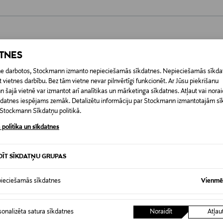
0,00 €
 pasūtījuma saņemšanas brīža. Atgriešana ir bezmaksas, un par to nav 
0,00 € – 4,90 €
ATNES
ogotas preces, ja to zīmogs ir atvērts. Aizzīmogotiem kosmētikas un da
iepakojumā.
RĪ
etne darbotos, Stockmann izmanto nepieciešamās sīkdatnes. Nepieciešamās sīkdat
 vietnes darbību. Bez tām vietne nevar pilnvērtīgi funkcionēt. Ar Jūsu piekrišanu
šajā vietnē var izmantot arī analītikas un mārketinga sīkdatnes. Atļaut vai noraid
īkdatnes iespējams zemāk. Detalizētu informāciju par Stockmann izmantotajām s
t Stockmann Sīkdatņu politikā.
 politika un sīkdatnes
DĪT SĪKDATŅU GRUPAS
ieciešamās sīkdatnes
Vienmēr
sonalizēta satura sīkdatnes
Noraidīt
Atļau