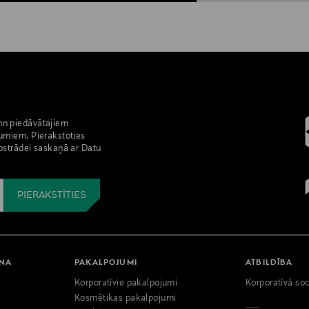
nn piedāvātajiem
umiem. Pierakstoties
pstrādei saskaņā ar Datu
ANA
PAKALPOJUMI
ATBILDĪBA
Korporatīvie pakalpojumi
Korporatīvā soc
i
Kosmētikas pakalpojumi