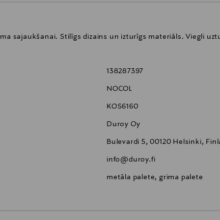
a sajaukšanai. Stilīgs dizains un izturīgs materiāls. Viegli uzt
138287397
NOCOL
KOS6160
Duroy Oy
Bulevardi 5, 00120 Helsinki, Fin
info@duroy.fi
metāla palete, grima palete