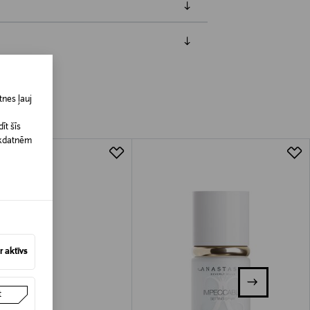
jāpaziņo iepriekš. Veselības un higiēnas
biskiem līdzekļiem, kas tiek atdoti
nes ļauj
īt šīs
īkdatnēm
 aktīvs
t