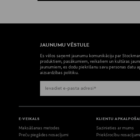
JAUNUMU VĒSTULE
Es vēlos saņemt jaunumu komunikāciju par Stockma
produktiem, pasākumiem, veikaliem un kultūras jaun
jaunumiem, es dodu piekrišanu savu personas datu a
aizsardzības politiku.
E-VEIKALS
KLIENTU APKALPOŠ
Maksāšanas metodes
Sazinieties ar mums
Preču piegādes nosacījumi
Priekšrocību nosacījum