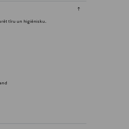
urēt tīru un higiēnisku.
land