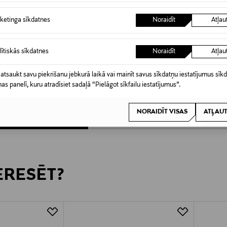
ketinga sīkdatnes
Noraidīt
Atļau
lītiskās sīkdatnes
Noraidīt
Atļau
TRIND
MAC
Blending Brush ota
Stikla vīle futrālī
217S Ble
 atsaukt savu piekrišanu jebkurā laikā vai mainīt savus sīkdatņu iestatījumus sīk
nas panelī, kuru atradīsiet sadaļā “Pielāgot sīkfailu iestatījumus”.
Original Price
Original
16,67 €
34,90 
NORAIDĪT VISAS
ATĻAUT
TERESĒT?