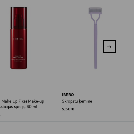
IBERO
t Make Up Fixer Make-up
Skropstu ķemme
ksācijas sprejs, 80 ml
Original Price
5,50 €
 Price
€