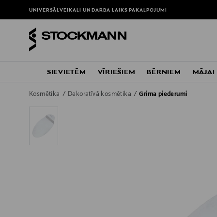
UNIVERSĀLVEIKALI UN DARBA LAIKS
PAKALPOJUMI
SIEVIETĒM
VĪRIEŠIEM
BĒRNIEM
MĀJAI
Kosmētika
Dekoratīvā kosmētika
Grima piederumi