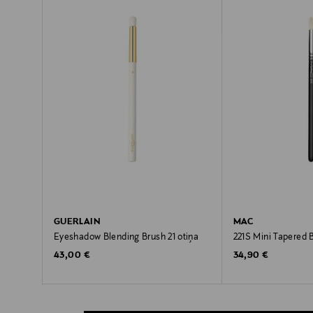
GUERLAIN
MAC
Eyeshadow Blending Brush 21 otiņa
221S Mini Tapered 
Original Price
Original Price
43,00 €
34,90 €