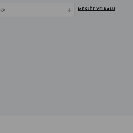
MEKLĒT VEIKALU
īga