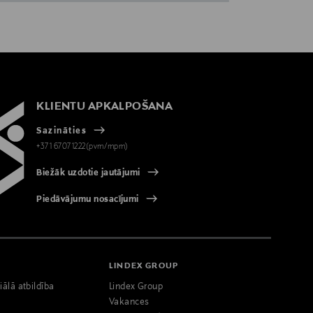
KLIENTU APKALPOŠANA
Sazināties
+371 67071222(pvm/mpm)
Biežāk uzdotie jautājumi
Piedāvājumu nosacījumi
LINDEX GROUP
iālā atbildība
Lindex Group
Vakances