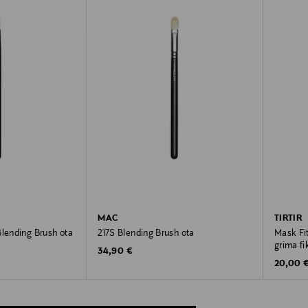
MAC
TIRTIR
Blending Brush ota
217S Blending Brush ota
Mask Fi
grima fi
Original Price
34,90 €
Original
20,00 