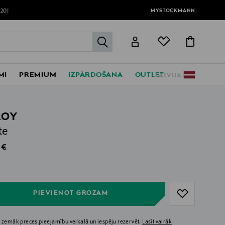
MYSTOCKMANN
120!
label.header.go
MI
PREMIUM
IZPĀRDOŠANA
OUTLET
LATVIJA
ROY
te
al Price
 €
ull
ull
PIEVIENOT GROZAM
 zemāk preces pieejamību veikalā un iespēju rezervēt.
Lasīt vairāk