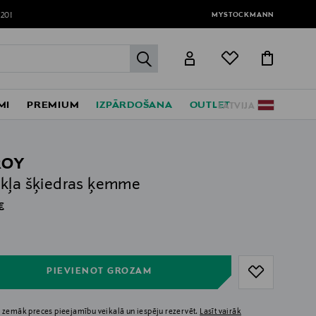
MYSTOCKMANN
120!
label.header.go
MI
PREMIUM
IZPĀRDOŠANA
OUTLET
LATVIJA
ROY
kļa šķiedras ķemme
al Price
€
ull
ull
PIEVIENOT GROZAM
 zemāk preces pieejamību veikalā un iespēju rezervēt.
Lasīt vairāk