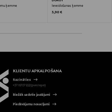
DUROY
omu ķemme
Ieveidošanas ķemme
 Price
Original Price
3,90 €
KLIENTU APKALPOŠANA
Sazināties
+371 67071222(pvm/mpm)
Biežāk uzdotie jautājumi
Piedāvājumu nosacījumi