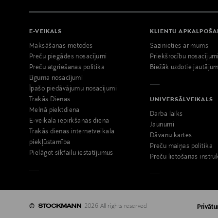
E-VEIKALS
KLIENTU APKALPOŠ
Maksāšanas metodes
Sazinieties ar mums
Preču piegādes nosacījumi
Priekšrocību nosacījum
Preču atgriešanas politika
Biežāk uzdotie jautājum
Līguma nosacījumi
Īpašo piedāvājumu nosacījumi
Trakās Dienas
UNIVERSĀLVEIKALS
Melnā piektdiena
Darba laiks
E-veikala iepirkšanās diena
Jaunumi
Trakās dienas internetveikala
Dāvanu kartes
piekļūstamība
Preču maiņas politika
Pielāgot sīkfailu iestatījumus
Preču lietošanas instru
©
2026 All rights reserved
Privātu