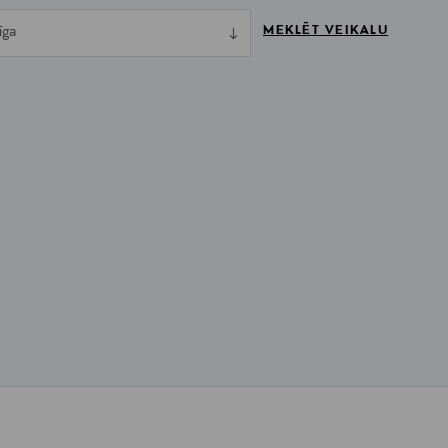
MEKLĒT VEIKALU
īga