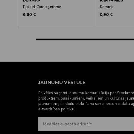
DENMAN
KAMPAMIES
Pocket Comb ķemme
Ķemme
Original Price
Original Price
6,90 €
0,90 €
JAUNUMU VĒSTULE
Es vēlos saņemt jaunumu komunikāciju par Stockma
produktiem, pasākumiem, veikaliem un kultūras jaun
jaunumiem, es dodu piekrišanu savu personas datu a
aizsardzības politiku.