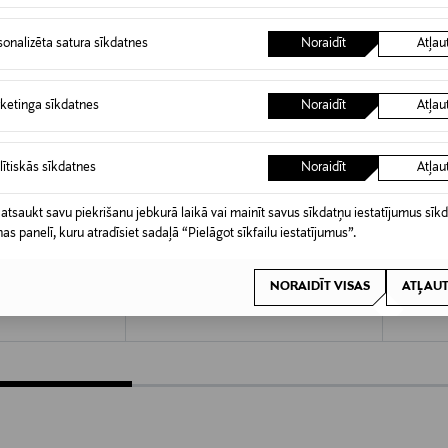
sonalizēta satura sīkdatnes
Noraidīt
Atļau
ketinga sīkdatnes
Noraidīt
Atļau
lītiskās sīkdatnes
Noraidīt
Atļau
 atsaukt savu piekrišanu jebkurā laikā vai mainīt savus sīkdatņu iestatījumus sīk
nas panelī, kuru atradīsiet sadaļā “Pielāgot sīkfailu iestatījumus”.
DUROY
DUROY
emme, liela
Oglekļa šķiedras ķemme, plata
Oglekļa
NORAIDĪT VISAS
ATĻAUT
Original Price
Original
8,90 €
8,90 €