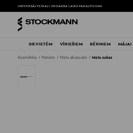
UNIVERSĀLVEIKALI UN DARBA LAIKS
PAKALPOJUMI
SIEVIETĒM
VĪRIEŠIEM
BĒRNIEM
MĀJAI
Kosmētika
Matiem
Matu aksesuāri
Matu sukas