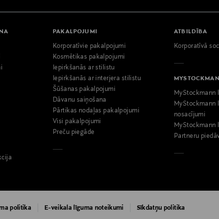
ANA
PAKALPOJUMI
ATBILDĪBA
Korporatīvie pakalpojumi
Korporatīvā soc
i
Kosmētikas pakalpojumi
i
Iepirkšanās ar stilistu
Iepirkšanās ar interjera stilistu
MYSTOCKMA
Šūšanas pakalpojumi
MyStockmann l
Dāvanu saiņošana
MyStockmann l
Pārtikas nodaļas pakalpojumi
nosacījumi
Visi pakalpojumi
MyStockmann l
Preču piegāde
Partneru piedā
kcija
ma politika
E-veikala līguma noteikumi
Sīkdatņu politika