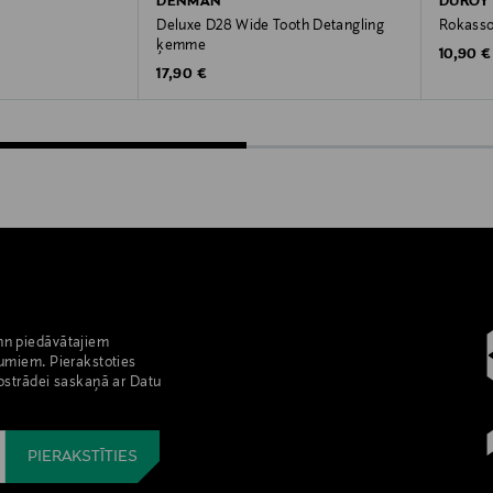
DENMAN
DUROY
Deluxe D28 Wide Tooth Detangling
Rokass
ķemme
Original
10,90 €
Original Price
17,90 €
nn piedāvātajiem
umiem. Pierakstoties
pstrādei saskaņā ar Datu