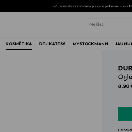
Bezmaksas standarta piegāde pirkumiem virs €
KOSMĒTIKA
DELIKATESS
MYSTOCKMANN
JAUNU
DU
Ogle
Origin
8,90 
n
n
Pārbaudi