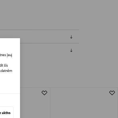
nes ļauj
jāpaziņo iepriekš. Veselības un higiēnas
biskiem līdzekļiem, kas tiek atdoti
īt šīs
īkdatnēm
 aktīvs