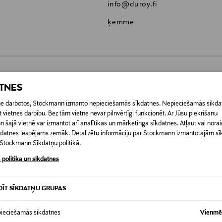
info@duroy.fi
ķemme
ATNES
0,00 €
etne darbotos, Stockmann izmanto nepieciešamās sīkdatnes. Nepieciešamās sīkdat
 pasūtījuma saņemšanas brīža. Atgriešana ir bezmaksas, un par to nav 
 vietnes darbību. Bez tām vietne nevar pilnvērtīgi funkcionēt. Ar Jūsu piekrišanu
0,00 € – 4,90 €
ogotas preces, ja to zīmogs ir atvērts. Aizzīmogotiem kosmētikas un da
šajā vietnē var izmantot arī analītikas un mārketinga sīkdatnes. Atļaut vai noraid
iepakojumā.
īkdatnes iespējams zemāk. Detalizētu informāciju par Stockmann izmantotajām s
RĪ
t Stockmann Sīkdatņu politikā.
 politika un sīkdatnes
DĪT SĪKDATŅU GRUPAS
ieciešamās sīkdatnes
Vienmēr