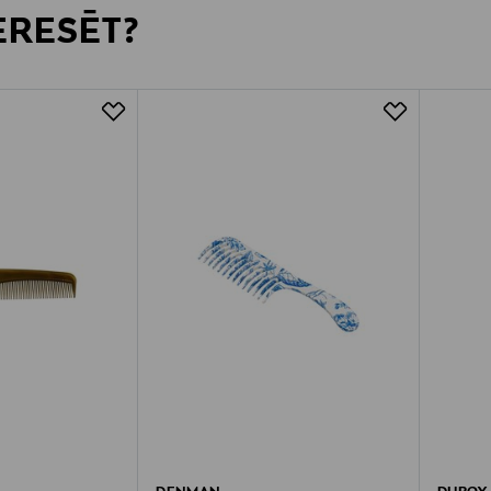
TERESĒT?