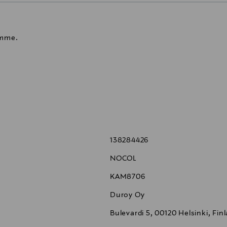
emme.
138284426
NOCOL
KAM8706
Duroy Oy
Bulevardi 5, 00120 Helsinki, Fin