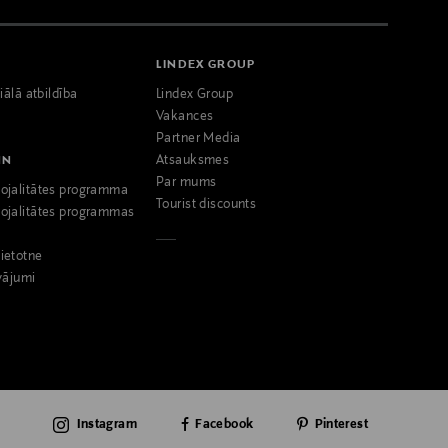
LINDEX GROUP
iālā atbildība
Lindex Group
Vakances
Partner Media
NN
Atsauksmes
Par mums
ojalitātes programma
Tourist discounts
ojalitātes programmas
ietotne
vājumi
Instagram
Facebook
Pinterest