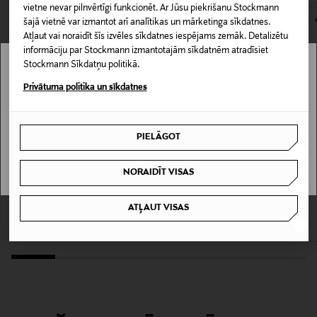
kas tiek atdoti atpakaļ, ir jābūt to sākotnējā neatvērtajā
vietne nevar pilnvērtīgi funkcionēt. Ar Jūsu piekrišanu Stockmann
Vegāns
iepakojumā.
šajā vietnē var izmantot arī analītikas un mārketinga sīkdatnes.
Atļaut vai noraidīt šīs izvēles sīkdatnes iespējams zemāk. Detalizētu
PREČU ATGRIEŠANAS POLITIKA
informāciju par Stockmann izmantotajām sīkdatnēm atradīsiet
Kategorija
Stockmann Sīkdatņu politikā.
Bumbieru koka skūšanās birste
Stockmann nav pieejams tavā valstī.
Privātuma politika un sīkdatnes
Delivery is not available in your Country.
Krāsa
NOCOL
PIELĀGOT
I UNDERSTAND
Izmērs
NORAIDĪT VISAS
JAUNUMS
BULLDOG NATURAL SKINCARE
RITUALS
8,3 x 2,7 cm
Bulldog Original Beard Oil eļļa bārdai
Homme matu un bārdas eļļa 30 ml
ATĻAUT VISAS
30 ml
Original Price
19,90 €
Ražotāja daļas numurs
Original Price
12,40 €
PAR8355
Ražotājs
Duroy Oy