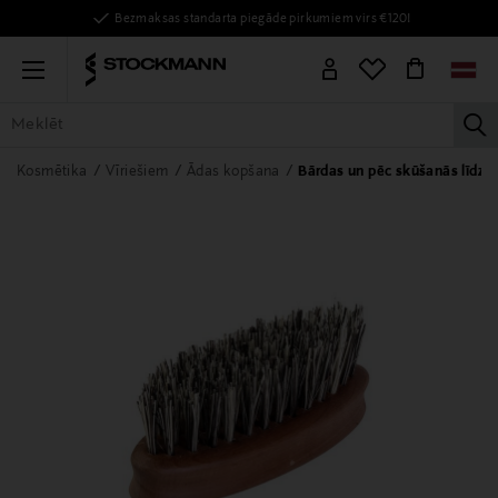
Bezmaksas standarta piegāde pirkumiem virs €120!
Menu
la
VISAS PRECES
SIEVIETĒM
VĪRIEŠIEM
BĒRNIEM
MĀJAI
Kosmētika
Vīriešiem
Ādas kopšana
Bārdas un pēc skūšanās līdzek