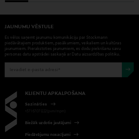
JAUNUMU VĒSTULE
Es vēlos saņemt jaunumu komunikāciju par Stockmann
piedāvātajiem produktiem, pasākumiem, veikaliem un kultūras
jaunumiem. Pierakstoties jaunumiem, es dodu piekrišanu savu
personas datu apstrādei saskaņā ar Datu aizsardzības politiku.
KLIENTU APKALPOŠANA
Sazināties
+371 67071222(pvm/mpm)
Biežāk uzdotie jautājumi
Piedāvājumu nosacījumi