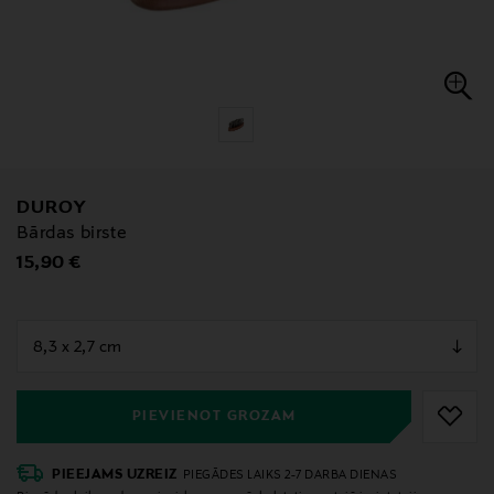
DUROY
Bārdas birste
Original Price
15,90 €
null
null
PIEVIENOT GROZAM
PIEEJAMS UZREIZ
PIEGĀDES LAIKS 2-7 DARBA DIENAS