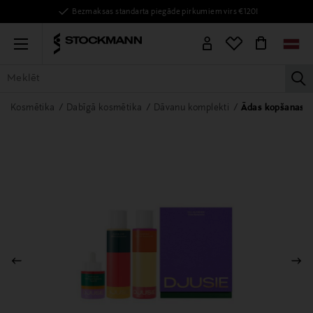
Bezmaksas standarta piegāde pirkumiem virs €120!
Menu
la
VISAS PRECES
SIEVIETĒM
VĪRIEŠIEM
BĒRNIEM
MĀJAI
Kosmētika
Dabīgā kosmētika
Dāvanu komplekti
Ādas kopšanas k