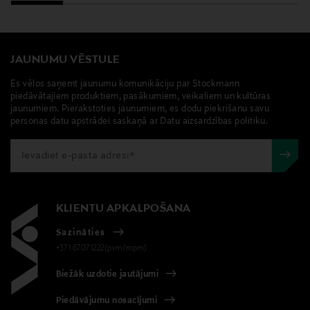
JAUNUMU VĒSTULE
Es vēlos saņemt jaunumu komunikāciju par Stockmann
piedāvātajiem produktiem, pasākumiem, veikaliem un kultūras
jaunumiem. Pierakstoties jaunumiem, es dodu piekrišanu savu
personas datu apstrādei saskaņā ar Datu aizsardzības politiku.
KLIENTU APKALPOŠANA
Sazināties
+371 67071222(pvm/mpm)
Biežāk uzdotie jautājumi
Piedāvājumu nosacījumi