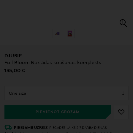
DJUSIE
Full Bloom Box ādas kopšanas komplekts
Original Price
135,00 €
null
null
PIEVIENOT GROZAM
PIEEJAMS UZREIZ
PIEGĀDES LAIKS 2-7 DARBA DIENAS