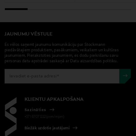
JAUNUMU VĒSTULE
Es vēlos saņemt jaunumu komunikāciju par Stockmann
piedāvātajiem produktiem, pasākumiem, veikaliem un kultūras
jaunumiem. Pierakstoties jaunumiem, es dodu piekrišanu savu
personas datu apstrādei saskaņā ar Datu aizsardzības politiku.
KLIENTU APKALPOŠANA
Sazināties
+371 67071222(pvm/mpm)
Biežāk uzdotie jautājumi