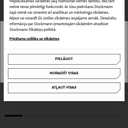
CITI KLIENTI SKATĪJĀS ARĪ
Piegāde uz saņemšanas punktu
Nepieciešamās sīkdatnes ļauj nodrošināt vietnes darbību. Bez tām
vietne nevar pilnvērtīgi funkcionēt. Ar Jūsu piekrišanu Stockmann
0,00 € – 4,90 €
Materiāls
šajā vietnē var izmantot arī analītikas un mārketinga sīkdatnes.
95% modāls un 5% elastāns
Atļaut vai noraidīt šīs izvēles sīkdatnes iespējams zemāk. Detalizētu
informāciju par Stockmann izmantotajām sīkdatnēm atradīsiet
Stockmann Sīkdatņu politikā.
Kopšanas instrukcijas
Stockmann nav pieejams tavā valstī.
Privātuma politika un sīkdatnes
Nedrīkst žāvēt veļas žāvētājā. Nedrīkst ķīmiski tīrīt.
Delivery is not available in your Country.
Mazgāšanas instrukcijas
PIELĀGOT
I UNDERSTAND
Mazgāšana veļas mašīnā
NORAIDĪT VISAS
Mazgāšanas temperatūra
IZPĀRDOŠANA 60%
IZPĀRDOŠANA 60%
40 °C
ATĻAUT VISAS
CONSTRUE
A+MORE
Crew T-krekls
Tijuana kreklblūze
Discounted Price
Discounted Price
Original Price
Original Price
9,90 €
19,90 €
24,90 €
49,90 €
Krāsa
02 MIDNIGHT BLUE
Ražotājvalsts