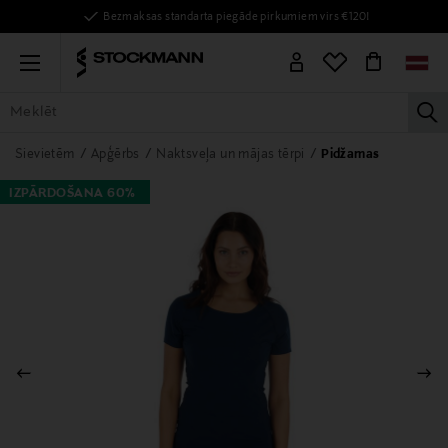
Bezmaksas standarta piegāde pirkumiem virs €120!
Menu
la
VISAS PRECES
SIEVIETĒM
VĪRIEŠIEM
BĒRNIEM
MĀJAI
Sievietēm
Apģērbs
Naktsveļa un mājas tērpi
Pidžamas
IZPĀRDOŠANA 60%