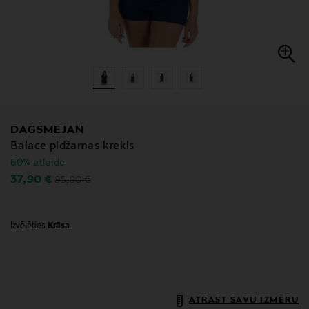
DAGSMEJAN
Balace pidžamas krekls
60% atlaide
Original Price
Discounted Price
37,90 €
95,90 €
Izvēlēties
Krāsa
ATRAST SAVU IZMĒRU