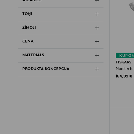
ATLAIDES
TOŅI
ZĪMOLI
CENA
MATERIĀLS
KUPON
FISKARS
Norden tē
PRODUKTA KONCEPCIJA
Original P
164,99 €