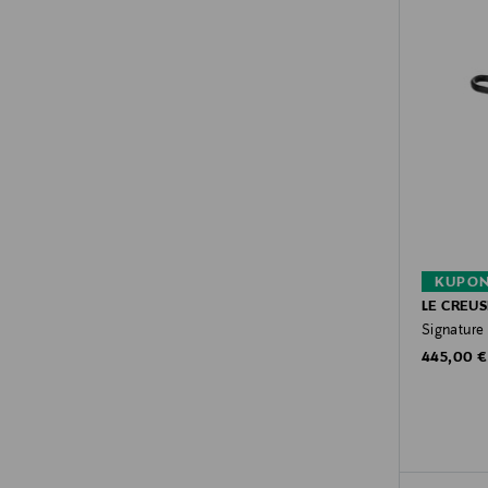
KUPON
LE CREUS
Signature 
Original P
445,00 €