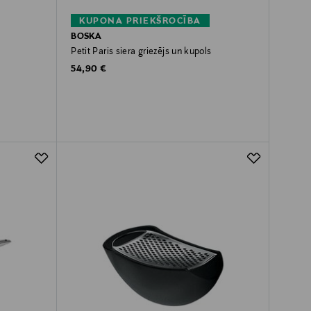
KUPONA PRIEKŠROCĪBA
BOSKA
Petit Paris siera griezējs un kupols
Original Price
54,90 €