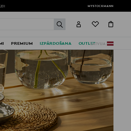
MYSTOCKMANN
120!
label.header.go
MI
PREMIUM
IZPĀRDOŠANA
OUTLET
LATVIJA