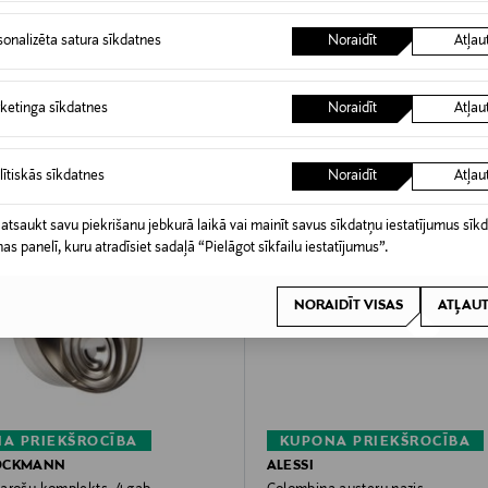
sonalizēta satura sīkdatnes
Noraidīt
Atļau
ketinga sīkdatnes
Noraidīt
Atļau
lītiskās sīkdatnes
Noraidīt
Atļau
 atsaukt savu piekrišanu jebkurā laikā vai mainīt savus sīkdatņu iestatījumus sīk
nas panelī, kuru atradīsiet sadaļā “Pielāgot sīkfailu iestatījumus”.
NORAIDĪT VISAS
ATĻAUT
A PRIEKŠROCĪBA
KUPONA PRIEKŠROCĪBA
OCKMANN
ALESSI