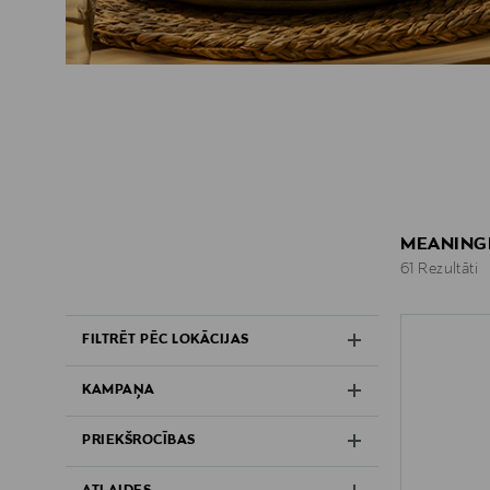
MEANING
61 Rezultāti
61 Rezultāti
FILTRĒT PĒC LOKĀCIJAS
KAMPAŅA
PRIEKŠROCĪBAS