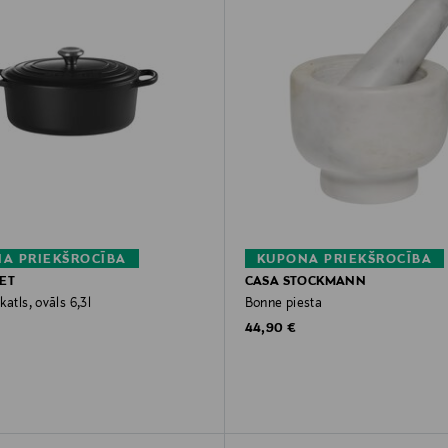
A PRIEKŠROCĪBA
KUPONA PRIEKŠROCĪBA
ET
CASA STOCKMANN
katls, ovāls 6,3l
Bonne piesta
rice
Original Price
44,90 €