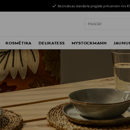
Bezmaksas standarta piegāde pirkumiem virs €
KOSMĒTIKA
DELIKATESS
MYSTOCKMANN
JAUNU