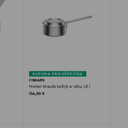
KUPONA PRIEKŠROCĪBA
FISKARS
Norden tērauda katliņš ar vāku, 1,8 l
Original Price
154,99 €