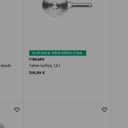
KUPONA PRIEKŠROCĪBA
FISKARS
avokado
Taiten katliņš, 1,6 l
Original Price
109,99 €