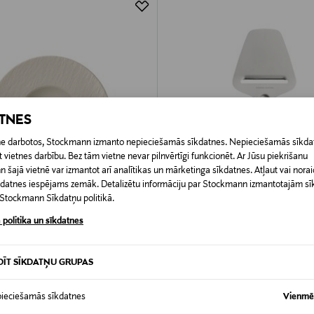
ATNES
etne darbotos, Stockmann izmanto nepieciešamās sīkdatnes. Nepieciešamās sīkdat
 vietnes darbību. Bez tām vietne nevar pilnvērtīgi funkcionēt. Ar Jūsu piekrišanu
šajā vietnē var izmantot arī analītikas un mārketinga sīkdatnes. Atļaut vai noraid
īkdatnes iespējams zemāk. Detalizētu informāciju par Stockmann izmantotajām s
t Stockmann Sīkdatņu politikā.
 politika un sīkdatnes
A PRIEKŠROCĪBA
KUPONA PRIEKŠROCĪBA
Y & BOCH
FISKARS
DĪT SĪKDATŅU GRUPAS
re Rock Blanc šķīvis 29 cm
Norden Cheese siera nazis
rice
Original Price
39,99 €
ieciešamās sīkdatnes
Vienmēr