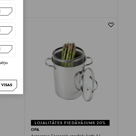
t
t
t
datņu
 VISAS
LOJALITĀTES PIEDĀVĀJUMS 20%
OPA