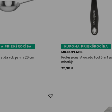
A PRIEKŠROCĪBA
KUPONA PRIEKŠROCĪBA
MICROPLANE
rauda vok panna 28 cm
Professional Avocado Tool 3 in 1 
mizotājs
rice
Original Price
22,90 €