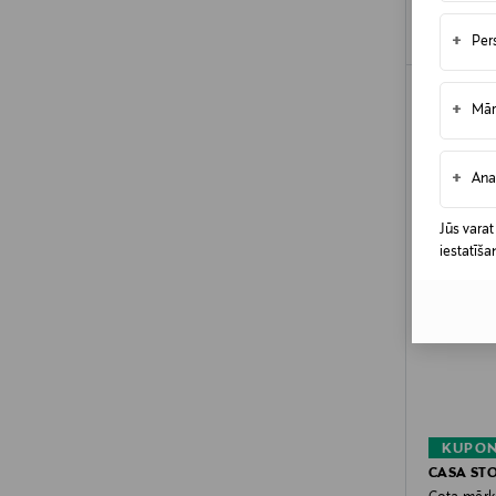
+
Per
+
Mār
+
Ana
Jūs varat
iestatīša
KUPON
CASA ST