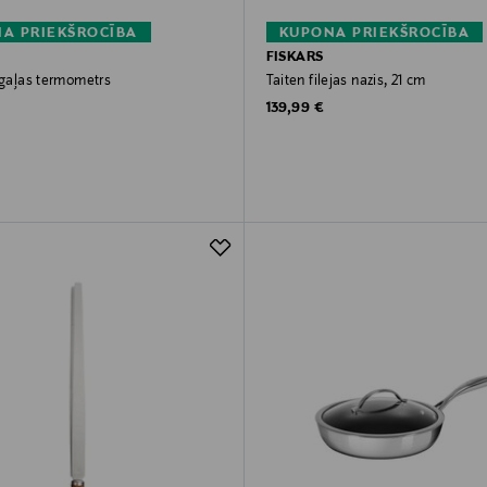
A PRIEKŠROCĪBA
KUPONA PRIEKŠROCĪBA
FISKARS
 gaļas termometrs
Taiten filejas nazis, 21 cm
rice
Original Price
139,99 €