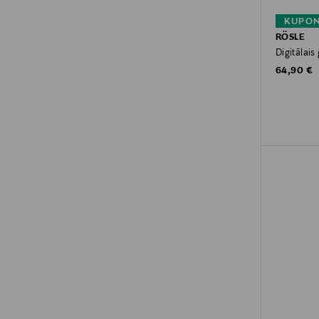
KUPON
RÖSLE
Digitālais
Original P
64,90 €