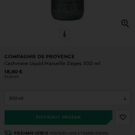
COMPAGNIE DE PROVENCE
Cashmere Liquid Marseille Ziepes 300 ml
Original Price
18,90 €
63,00 €/1l
null
null
PIEVIENOT GROZAM
PIEEJAMS UZREIZ
PIEGĀDES LAIKS 2-7 DARBA DIENAS