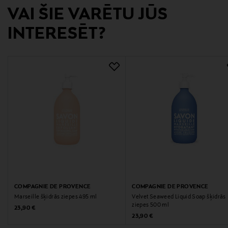
VAI ŠIE VARĒTU JŪS
Digitālā adrese
INTERESĒT?
info@compagniedeprovence.com
Atslēgvārdi
Roku ziepes
COMPAGNIE DE PROVENCE
COMPAGNIE DE PROVENCE
Marseille šķidrās ziepes 495 ml
Velvet Seaweed Liquid Soap šķidrās
ziepes 500 ml
Original Price
23,90 €
Original Price
23,90 €