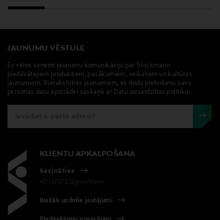
JAUNUMU VĒSTULE
Es vēlos saņemt jaunumu komunikāciju par Stockmann
piedāvātajiem produktiem, pasākumiem, veikaliem un kultūras
jaunumiem. Pierakstoties jaunumiem, es dodu piekrišanu savu
personas datu apstrādei saskaņā ar Datu aizsardzības politiku.
KLIENTU APKALPOŠANA
Sazināties
+371 67071222(pvm/mpm)
Biežāk uzdotie jautājumi
Piedāvājumu nosacījumi