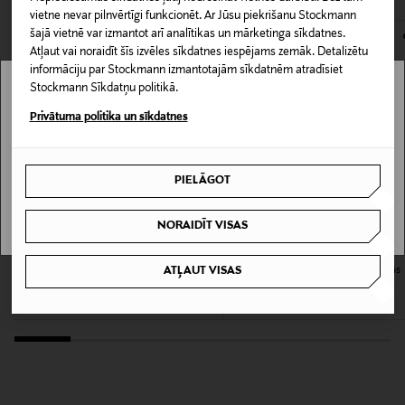
vietne nevar pilnvērtīgi funkcionēt. Ar Jūsu piekrišanu Stockmann
kas tiek atdoti atpakaļ, ir jābūt to sākotnējā neatvērtajā
šajā vietnē var izmantot arī analītikas un mārketinga sīkdatnes.
iepakojumā.
Izmērs
Atļaut vai noraidīt šīs izvēles sīkdatnes iespējams zemāk. Detalizētu
300 ml
informāciju par Stockmann izmantotajām sīkdatnēm atradīsiet
PREČU ATGRIEŠANAS POLITIKA
Stockmann Sīkdatņu politikā.
Stockmann nav pieejams tavā valstī.
Ražotājvalsts
Privātuma politika un sīkdatnes
FRANCIJA
Delivery is not available in your Country.
PIELĀGOT
Ražotāja daļas numurs
I UNDERSTAND
PF0112SL300CS
NORAIDĪT VISAS
COMPAGNIE DE PROVENCE
COMPAGNIE DE PROVENCE
Ražotājs
ATĻAUT VISAS
Marseille šķidrās ziepes 495 ml
Velvet Seaweed Liquid Soap šķidrās
ziepes 500 ml
COMPAGNIE DE PROVENCE
Original Price
23,90 €
Original Price
23,90 €
Ražotāja adrese
COMPAGNIE DE PROVENCE, 18 Rue Louis Astouin,
13002 Marseille, France