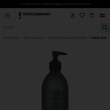
Bezmaksas standarta piegāde pirkumiem virs €120!
Menu
la
VISAS PRECES
SIEVIETĒM
VĪRIEŠIEM
BĒRNIEM
MĀJAI
Kosmētika
Ādas kopšana
Ķermeņa kopšanas līdzekļi
Dušas želeja