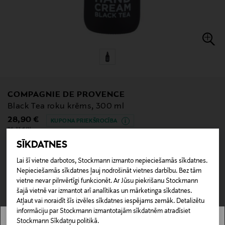
COMPAGNIE DE PROVENCE
Black Tea roku krēms, 300 ml
Original Price
28,90 €
KUPONA PRIEKŠROCĪBA
96,33 €/1l
SĪKDATNES
Lai šī vietne darbotos, Stockmann izmanto nepieciešamās sīkdatnes.
Nepieciešamās sīkdatnes ļauj nodrošināt vietnes darbību. Bez tām
null
vietne nevar pilnvērtīgi funkcionēt. Ar Jūsu piekrišanu Stockmann
null
Nav pieejams tiešsaistē.
šajā vietnē var izmantot arī analītikas un mārketinga sīkdatnes.
Atļaut vai noraidīt šīs izvēles sīkdatnes iespējams zemāk. Detalizētu
NAV PIEEJAMS
informāciju par Stockmann izmantotajām sīkdatnēm atradīsiet
Stockmann Sīkdatņu politikā.