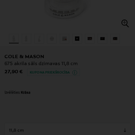
COLE & MASON
675 akrila sāls dzirnavas 11,8 cm
Original Price
27,90 €
KUPONA PRIEKŠROCĪBA
Izvēlēties
Krāsa
null
null