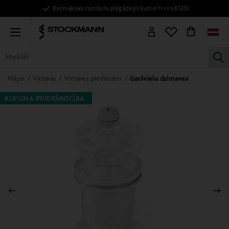
Bezmaksas standarta piegāde pirkumiem virs €120!
Menu
la
VISAS PRECES
SIEVIETĒM
VĪRIEŠIEM
BĒRNIEM
MĀJAI
Mājai
Virtuvei
Virtuves piederumi
Garšvielu dzirnavas
KUPONA PRIEKŠROCĪBA