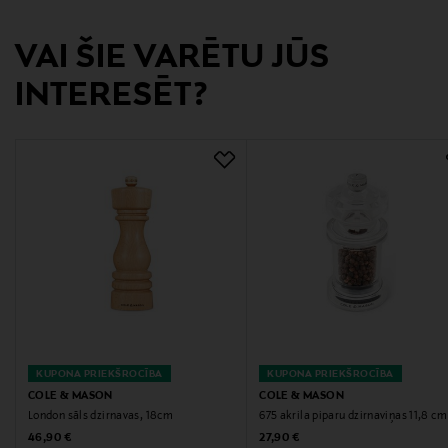
Ražotājvalsts
VAI ŠIE VARĒTU JŪS
ĶĪNA
INTERESĒT?
Ražotāja daļas numurs
H233075
Ražotājs
Mastermark Brands Oy
Ražotāja adrese
Vajossuonkatu 16, 20360, Turku, Finland
Digitālā adrese
KUPONA PRIEKŠROCĪBA
KUPONA PRIEKŠROCĪBA
COLE & MASON
COLE & MASON
asiakaspalvelu@mastermarkbrands.fi
London sāls dzirnavas, 18cm
675 akrila piparu dzirnaviņas 11,8 cm
Original Price
Original Price
46,90 €
27,90 €