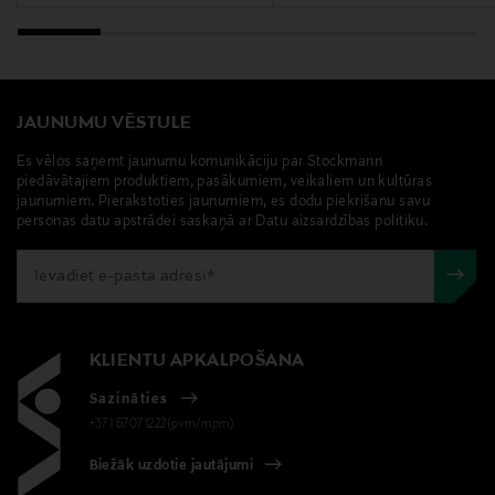
Atslēgvārdi
Cole & Mason, sāls dzirnavas, garšvielu dzirnavas
JAUNUMU VĒSTULE
Es vēlos saņemt jaunumu komunikāciju par Stockmann
piedāvātajiem produktiem, pasākumiem, veikaliem un kultūras
jaunumiem. Pierakstoties jaunumiem, es dodu piekrišanu savu
personas datu apstrādei saskaņā ar Datu aizsardzības politiku.
KLIENTU APKALPOŠANA
Sazināties
+371 67071222(pvm/mpm)
Biežāk uzdotie jautājumi