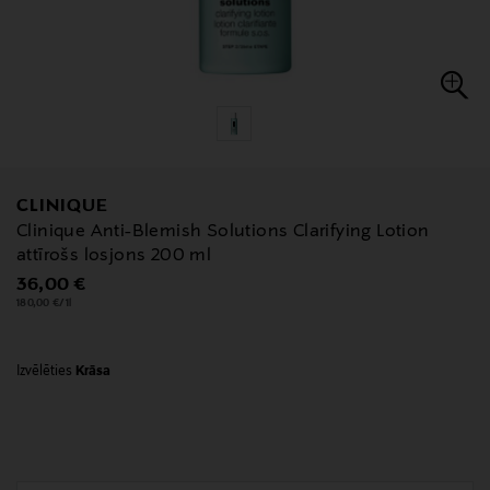
CLINIQUE
Clinique Anti-Blemish Solutions Clarifying Lotion
attīrošs losjons 200 ml
Original Price
36,00 €
180,00 €/1l
Izvēlēties
Krāsa