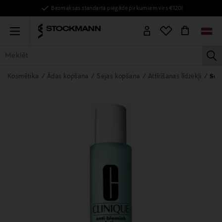
Bezmaksas standarta piegāde pirkumiem virs €120!
Menu
la
VISAS PRECES
SIEVIETĒM
VĪRIEŠIEM
BĒRNIEM
MĀJAI
Kosmētika
Ādas kopšana
Sejas kopšana
Attīrīšanas līdzekļi
Seja