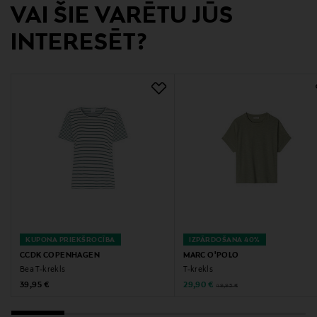
Ražotājs
VAI ŠIE VARĒTU JŪS
CCDK Copenhagen
INTERESĒT?
Ražotāja adrese
Tulstrupvej 13, 7430 Ikast, Denmark
Digitālā adrese
sales@onlinetextilesolutions.dk
Atslēgvārdi
krekls, naktskrekls, ikdienas apģērbs, CCDK
Copenhagen, brīvs krekls
KUPONA PRIEKŠROCĪBA
IZPĀRDOŠANA 40%
CCDK COPENHAGEN
MARC O'POLO
Bea T-krekls
T-krekls
Original Price
Discounted Price
Original Price
39,95 €
29,90 €
49,95 €