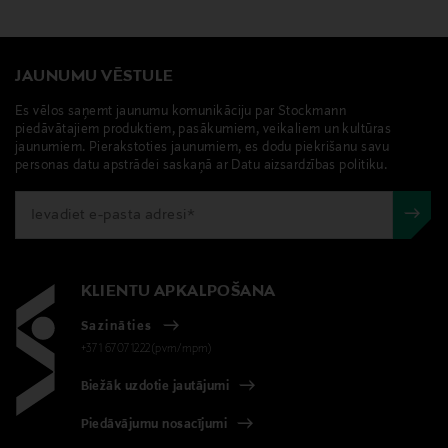
JAUNUMU VĒSTULE
Es vēlos saņemt jaunumu komunikāciju par Stockmann
piedāvātajiem produktiem, pasākumiem, veikaliem un kultūras
jaunumiem. Pierakstoties jaunumiem, es dodu piekrišanu savu
personas datu apstrādei saskaņā ar Datu aizsardzības politiku.
KLIENTU APKALPOŠANA
Sazināties
+371 67071222(pvm/mpm)
Biežāk uzdotie jautājumi
Piedāvājumu nosacījumi