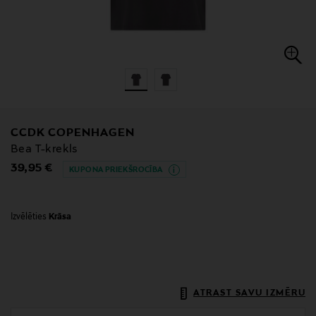
CCDK COPENHAGEN
Bea T-krekls
Original Price
39,95 €
KUPONA PRIEKŠROCĪBA
Izvēlēties
Krāsa
ATRAST SAVU IZMĒRU