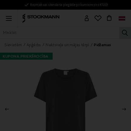
Bezmaksas standarta piegāde pirkumiem virs €120!
Menu
la
VISAS PRECES
SIEVIETĒM
VĪRIEŠIEM
BĒRNIEM
MĀJAI
Sievietēm
Apģērbs
Naktsveļa un mājas tērpi
Pidžamas
KUPONA PRIEKŠROCĪBA