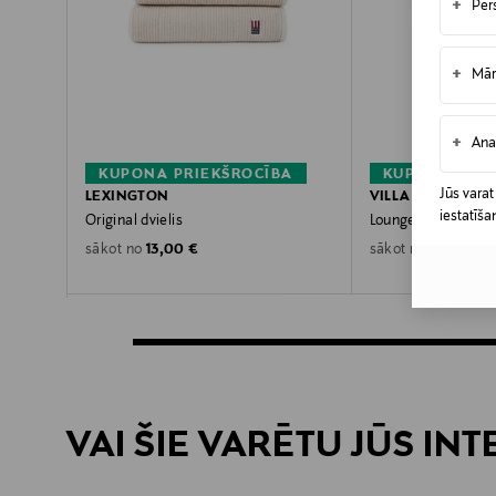
+
Per
+
Mār
+
Ana
KUPONA PRIEKŠROCĪBA
KUPONA PRIE
Jūs varat
LEXINGTON
VILLA STOCKMA
iestatīša
Original dvielis
Lounge dvielis
Original Price
Original P
13,00 €
5,90 €
sākot no
sākot no
VAI ŠIE VARĒTU JŪS IN