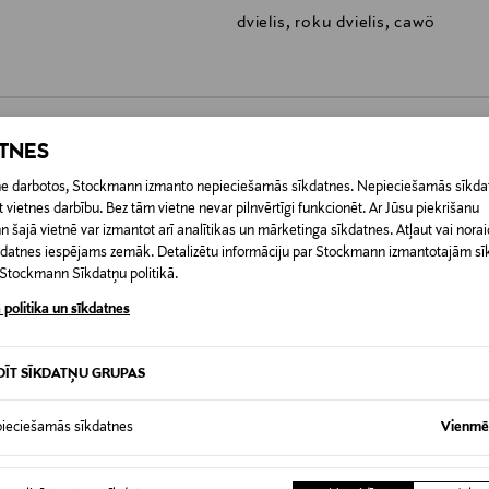
dvielis, roku dvielis, cawö
ATNES
0,00 €
etne darbotos, Stockmann izmanto nepieciešamās sīkdatnes. Nepieciešamās sīkdat
 vietnes darbību. Bez tām vietne nevar pilnvērtīgi funkcionēt. Ar Jūsu piekrišanu
RĪ
0,00 € – 4,90 €
šajā vietnē var izmantot arī analītikas un mārketinga sīkdatnes. Atļaut vai noraid
īkdatnes iespējams zemāk. Detalizētu informāciju par Stockmann izmantotajām s
t Stockmann Sīkdatņu politikā.
 politika un sīkdatnes
DĪT SĪKDATŅU GRUPAS
ieciešamās sīkdatnes
Vienmēr