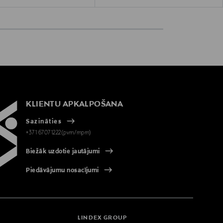
KLIENTU APKALPOŠANA
Sazināties
+371 67071222(pvm/mpm)
Biežāk uzdotie jautājumi
Piedāvājumu nosacījumi
LINDEX GROUP