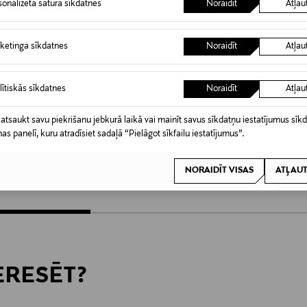
sonalizēta satura sīkdatnes
Noraidīt
Atļau
ketinga sīkdatnes
Noraidīt
Atļau
lītiskās sīkdatnes
Noraidīt
Atļau
KŠROCĪBA
KUPONA PRIEKŠROCĪBA
KUPO
 atsaukt savu piekrišanu jebkurā laikā vai mainīt savus sīkdatņu iestatījumus sīk
NN
CASA STOCKMANN
CAWO
nas panelī, kuru atradīsiet sadaļā “Pielāgot sīkfailu iestatījumus”.
Towel
Lifestyle
rice
Original Price
4,90 €
sākot no
sākot n
NORAIDĪT VISAS
ATĻAUT
TERESĒT?