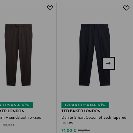
RDOŠANA 61%
IZPĀRDOŠANA 61%
AKER LONDON
TED BAKER LONDON
Slim Houndstooth bikses
Danite Smart Cotton Stretch Tapered
bikses
ted Price
Original Price
€
169,90 €
Discounted Price
Original Price
71,00 €
179,90 €