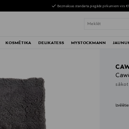
Bezmaksas standarta piegāde pirkumiem virs €
KOSMĒTIKA
DELIKATESS
MYSTOCKMANN
JAUNU
CA
Cawö
sākot
Izvēlēti