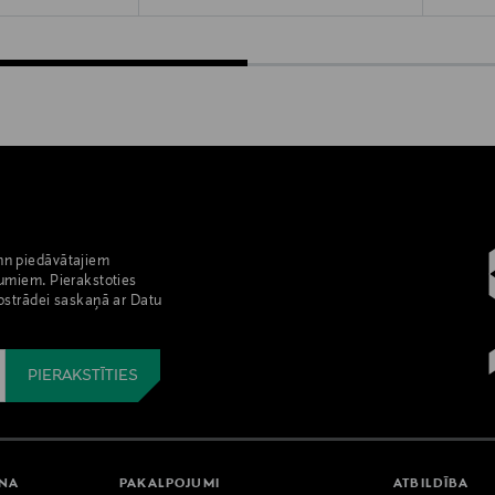
nn piedāvātajiem
umiem. Pierakstoties
pstrādei saskaņā ar Datu
ANA
PAKALPOJUMI
ATBILDĪBA