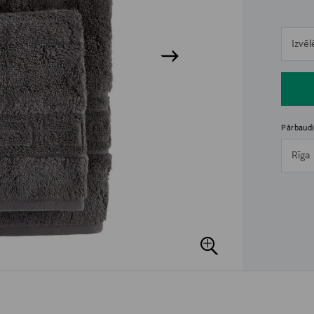
n
Izvēl
n
Pārbaudi
Rīga