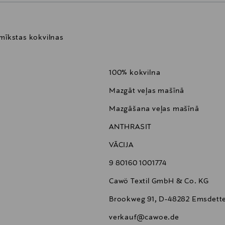
 mīkstas kokvilnas
100% kokvilna
Mazgāt veļas mašīnā
Mazgāšana veļas mašīnā
ANTHRASIT
VĀCIJA
9 80160 1001774
Cawö Textil GmbH & Co. KG
Brookweg 91, D-48282 Emsdett
verkauf@cawoe.de