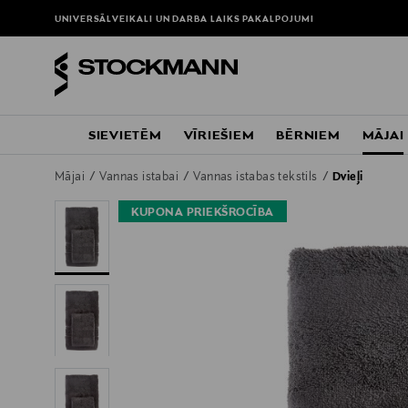
UNIVERSĀLVEIKALI UN DARBA LAIKS
PAKALPOJUMI
SIEVIETĒM
VĪRIEŠIEM
BĒRNIEM
MĀJAI
Mājai
Vannas istabai
Vannas istabas tekstils
Dvieļi
KUPONA PRIEKŠROCĪBA