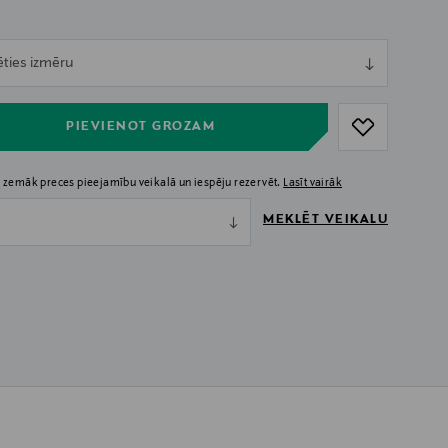
ull
ēties izmēru
ull
PIEVIENOT GROZAM
 zemāk preces pieejamību veikalā un iespēju rezervēt.
Lasīt vairāk
MEKLĒT VEIKALU