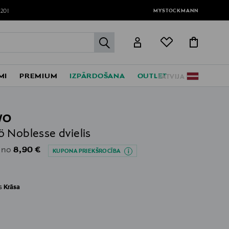
MYSTOCKMANN
120!
label.header.go
MI
PREMIUM
IZPĀRDOŠANA
OUTLET
LATVIJA
WO
 Noblesse dvielis
Original Price
8,90 €
 no
KUPONA PRIEKŠROCĪBA
es
Krāsa