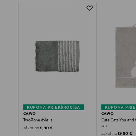
KUPONA PRIEKŠROCĪBA
KUPONA PRIE
CAWO
CAWO
Two-Tone dvielis
Cute Cats You and 
cm
Original Price
9,90 €
sākot no
Original P
19,90 €
sākot no