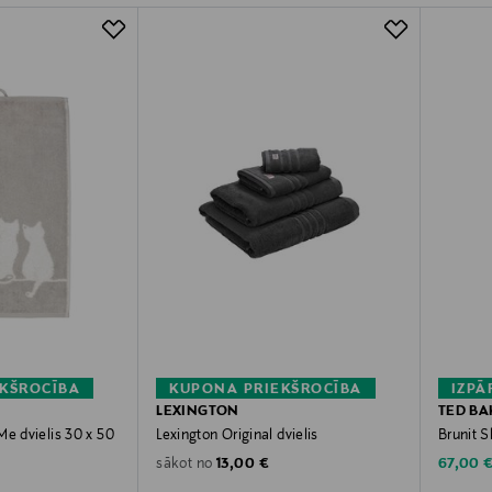
KŠROCĪBA
KUPONA PRIEKŠROCĪBA
IZPĀ
LEXINGTON
TED B
Me dvielis 30 x 50
Lexington Original dvielis
Brunit 
Original Price
Discoun
13,00 €
67,00 
sākot no
rice