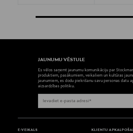
JAUNUMU VĒSTULE
Es vēlos saņemt jaunumu komunikāciju par Stockma
produktiem, pasākumiem, veikaliem un kultūras jaun
jaunumiem, es dodu piekrišanu savu personas datu a
aizsardzības politiku.
E-VEIKALS
KLIENTU APKALPOŠ