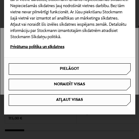
Lai šī vietne darbotos, Stockmann izmanto nepieciešamās sīkdatnes.
CITI KLIENTI SKATĪJĀS ARĪ
Piegāde uz saņemšanas punktu
Nepieciešamās sīkdatnes ļauj nodrošināt vietnes darbību. Bez tām
0,00 € – 4,90 €
vietne nevar pilnvērtīgi funkcionēt. Ar Jūsu piekrišanu Stockmann
Produkta numurs
šajā vietnē var izmantot arī analītikas un mārketinga sīkdatnes.
164961872
Atļaut vai noraidīt šīs izvēles sīkdatnes iespējams zemāk. Detalizētu
informāciju par Stockmann izmantotajām sīkdatnēm atradīsiet
Stockmann Sīkdatņu politikā.
Materiāls
Stockmann nav pieejams tavā valstī.
Privātuma politika un sīkdatnes
Metāls un koks
Delivery is not available in your Country.
Krāsa
PIELĀGOT
I UNDERSTAND
BLACK/OAK
NORAIDĪT VISAS
Izmērs
KUPONA PRIEKŠROCĪBA
KUPONA PRIEKŠROCĪBA
40 x 43 cm
ATĻAUT VISAS
YAMAZAKI
YAMAZAKI
Tower metāla Sānu galds 25 x 25 x 70
Tower Sliding Wood Top plaukts
cm
Original Price
239,00 €
Ražotājvalsts
Original Price
115,00 €
ĶĪNA