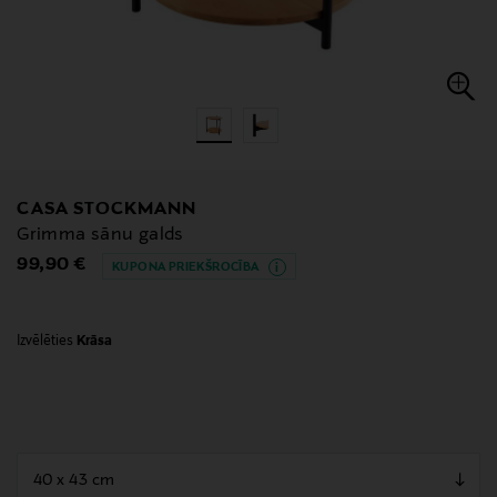
CASA STOCKMANN
Grimma sānu galds
Original Price
99,90 €
KUPONA PRIEKŠROCĪBA
Izvēlēties
Krāsa
null
null