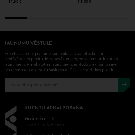
Original Price
Original Price
84,90 €
115,00 €
JAUNUMU VĒSTULE
Es vēlos saņemt jaunumu komunikāciju par Stockmann
piedāvātajiem produktiem, pasākumiem, veikaliem un kultūras
jaunumiem. Pierakstoties jaunumiem, es dodu piekrišanu savu
personas datu apstrādei saskaņā ar Datu aizsardzības politiku.
KLIENTU APKALPOŠANA
Sazināties
+371 67071222(pvm/mpm)