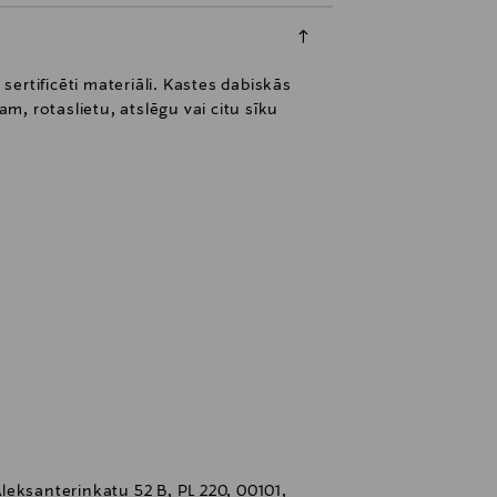
ertificēti materiāli. Kastes dabiskās
, rotaslietu, atslēgu vai citu sīku
eksanterinkatu 52 B, PL 220, 00101,