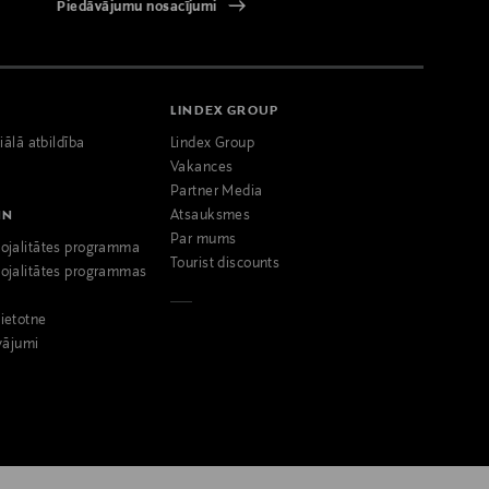
Piedāvājumu nosacījumi
LINDEX GROUP
iālā atbildība
Lindex Group
Vakances
Partner Media
NN
Atsauksmes
Par mums
ojalitātes programma
Tourist discounts
ojalitātes programmas
ietotne
vājumi