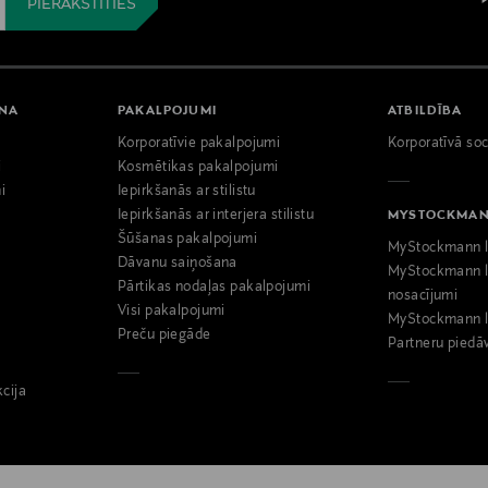
ANA
PAKALPOJUMI
ATBILDĪBA
Korporatīvie pakalpojumi
Korporatīvā soc
i
Kosmētikas pakalpojumi
i
Iepirkšanās ar stilistu
Iepirkšanās ar interjera stilistu
MYSTOCKMA
Šūšanas pakalpojumi
MyStockmann l
Dāvanu saiņošana
MyStockmann l
Pārtikas nodaļas pakalpojumi
nosacījumi
Visi pakalpojumi
MyStockmann l
Preču piegāde
Partneru piedā
kcija