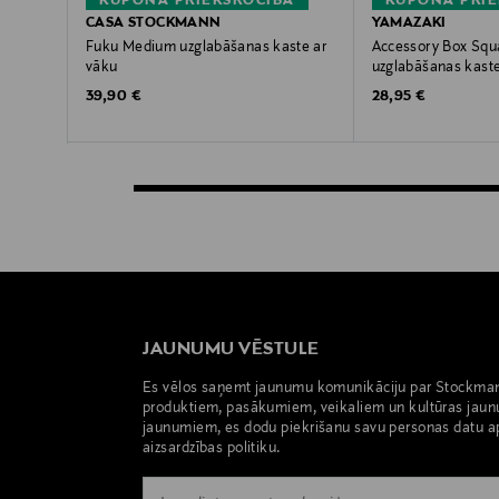
KUPONA PRIEKŠROCĪBA
KUPONA PRIE
CASA STOCKMANN
YAMAZAKI
Fuku Medium uzglabāšanas kaste ar
Accessory Box Squ
vāku
uzglabāšanas kast
Original Price
Original Price
39,90 €
28,95 €
JAUNUMU VĒSTULE
Es vēlos saņemt jaunumu komunikāciju par Stockma
produktiem, pasākumiem, veikaliem un kultūras jaun
jaunumiem, es dodu piekrišanu savu personas datu a
aizsardzības politiku.