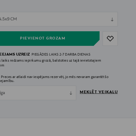
ull
4.5x9 CM
ull
PIEVIENOT GROZAM
IEEJAMS UZREIZ
PIEGĀDES LAIKS 2-7 DARBA DIENAS
 laiks redzams iepirkumu grozā, balstoties uz tajā ievietotajiem
iem
 Preces ar atlaidi nav iespējams rezervēt, jo mēs nevaram garantēt šo
eejamību.
MEKLĒT VEIKALU
īga