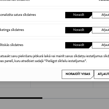
ieciešamās sīkdatnes
Vienmēr
sonalizēta satura sīkdatnes
Noraidīt
Atļau
ketinga sīkdatnes
Noraidīt
Atļau
lītiskās sīkdatnes
Noraidīt
Atļau
 atsaukt savu piekrišanu jebkurā laikā vai mainīt savus sīkdatņu iestatījumus sīk
nas panelī, kuru atradīsiet sadaļā “Pielāgot sīkfailu iestatījumus”.
KŠROCĪBA
KUPONA PRIEKŠROCĪBA
KUPO
HINZA
HINZA
Small aukstumsoma 6,5 l
Small so
NORAIDĪT VISAS
ATĻAUT
Original Price
Original
29,00 €
29,00 