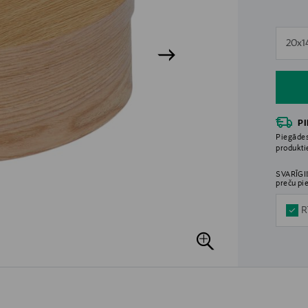
n
20x1
n
P
Piegādes
produkt
SVARĪGI!
preču pi
R