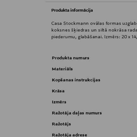
Produkta informācija
Casa Stockmann ovālas formas uzglabāša
koksnes šķiedras un siltā nokrāsa rada
piederumu, glabāšanai. Izmērs: 20 x 14
Produkta numurs
Materiāls
Kopšanas instrukcijas
Krāsa
Izmērs
Ražotāja daļas numurs
Ražotājs
Ražotāja adrese