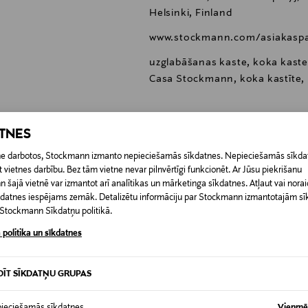
Helsinki, Finland
www.stockmann.com/asiakaspa
uzglabāšanas kaste, koka kaste
Casa Stockmann, koka kastīte, 
ATNES
etne darbotos, Stockmann izmanto nepieciešamās sīkdatnes. Nepieciešamās sīkdat
0,00 €
 vietnes darbību. Bez tām vietne nevar pilnvērtīgi funkcionēt. Ar Jūsu piekrišanu
šajā vietnē var izmantot arī analītikas un mārketinga sīkdatnes. Atļaut vai noraid
īkdatnes iespējams zemāk. Detalizētu informāciju par Stockmann izmantotajām s
RĪ
0,00 € – 4,90 €
t Stockmann Sīkdatņu politikā.
 politika un sīkdatnes
DĪT SĪKDATŅU GRUPAS