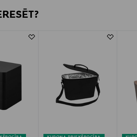
TERESĒT?