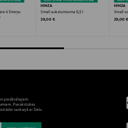
KŠROCĪBA
KUPONA PRIEKŠROCĪBA
KUPO
HINZA
HINZA
are 4 līmeņu
Small aukstumsoma 6,5 l
Small so
e
Original Price
Original
29,00 €
29,00 
nn piedāvātajiem
umiem. Pierakstoties
pstrādei saskaņā ar Datu