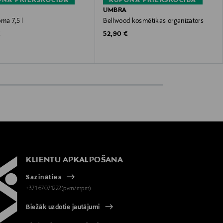
NA PRIEKŠROCĪBA
KUPONA PRIEKŠROCĪBA
UMBRA
ma 7,5 l
Bellwood kosmētikas organizators
 Price
Original Price
€
52,90 €
KLIENTU APKALPOŠANA
Sazināties
+371 67071222(pvm/mpm)
Biežāk uzdotie jautājumi