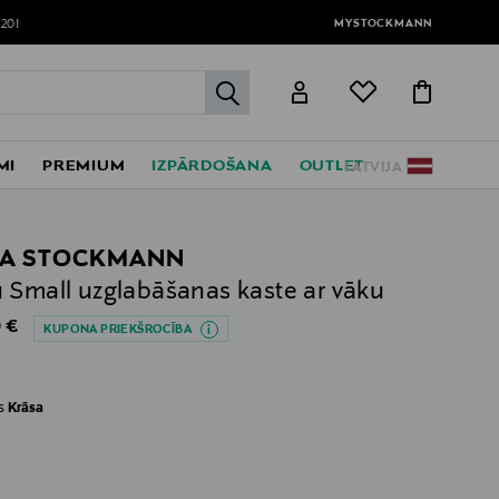
MYSTOCKMANN
120!
label.header.go
MI
PREMIUM
IZPĀRDOŠANA
OUTLET
LATVIJA
A STOCKMANN
 Small uzglabāšanas kaste ar vāku
al Price
 €
KUPONA PRIEKŠROCĪBA
es
Krāsa