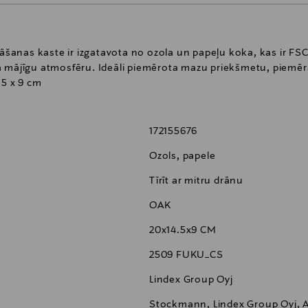
nas kaste ir izgatavota no ozola un papeļu koka, kas ir FSC s
 mājīgu atmosfēru. Ideāli piemērota mazu priekšmetu, piemēram
,5 x 9 cm
172155676
Ozols, papele
Tīrīt ar mitru drānu
OAK
20x14.5x9 CM
2509 FUKU_CS
Lindex Group Oyj
Stockmann, Lindex Group Oyj, Al