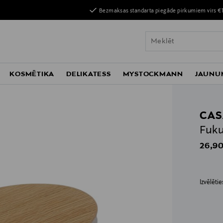
Bezmaksas standarta piegāde pirkumiem virs €
KOSMĒTIKA
DELIKATESS
MYSTOCKMANN
JAUNU
CAS
Fuku
Origin
26,90
Izvēlēti