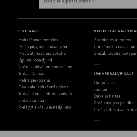
E-VEIKALS
KLIENTU APKALPOŠ
Maksāšanas metodes
Sazinieties ar mums
Preču piegādes nosacījumi
Priekšrocību nosacījum
Preču atgriešanas politika
Biežāk uzdotie jautājum
Līguma nosacījumi
Īpašo piedāvājumu nosacījumi
Trakās Dienas
UNIVERSĀLVEIKALS
Melnā piektdiena
Darba laiks
E-veikala iepirkšanās diena
Jaunumi
Trakās dienas internetveikala
Dāvanu kartes
piekļūstamība
Preču maiņas politika
Pielāgot sīkfailu iestatījumus
Preču lietošanas instru