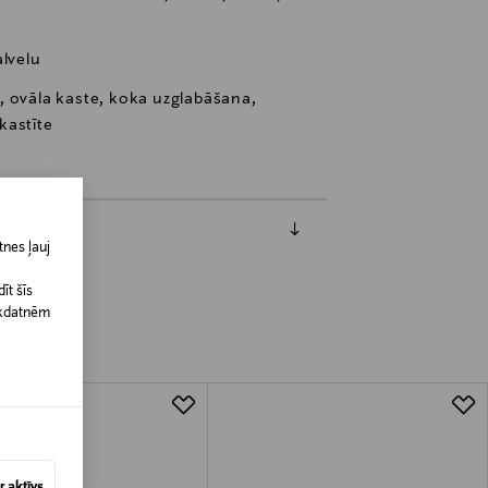
lvelu
, ovāla kaste, koka uzglabāšana,
kastīte
nes ļauj
īt šīs
īkdatnēm