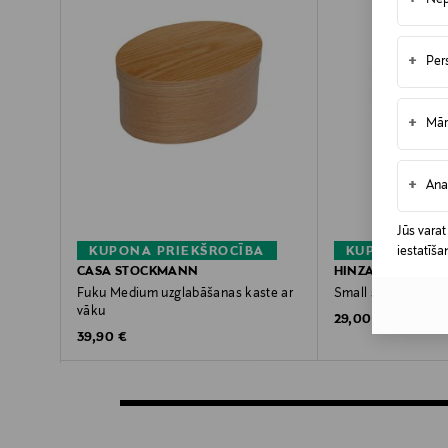
+
Nep
+
Per
+
Mār
+
Ana
Jūs varat
iestatīša
KUPONA PRIEKŠROCĪBA
KUPONA PRIE
CASA STOCKMANN
HINZA
Fuku Medium uzglabāšanas kaste ar
Small soma 7,5 l
vāku
Original Price
29,00 €
Original Price
39,90 €