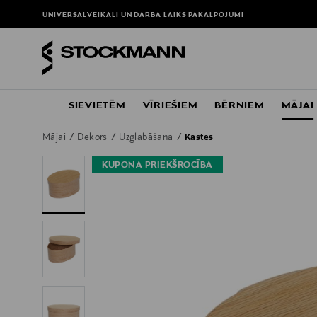
UNIVERSĀLVEIKALI UN DARBA LAIKS
PAKALPOJUMI
SIEVIETĒM
VĪRIEŠIEM
BĒRNIEM
MĀJAI
Mājai
Dekors
Uzglabāšana
Kastes
KUPONA PRIEKŠROCĪBA