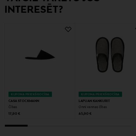
Atslēgvārdi
INTERESĒT?
čības, vannas čības, rīta čības, vannas apavi
KUPONA PRIEKŠROCĪBA
KUPONA PRIEKŠROCĪBA
CASA STOCKMANN
LAPUAN KANKURIT
Čības
Onni vannas čības
Original Price
Original Price
17,90 €
45,90 €