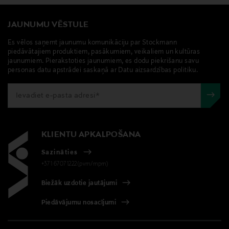
JAUNUMU VĒSTULE
Es vēlos saņemt jaunumu komunikāciju par Stockmann
piedāvātajiem produktiem, pasākumiem, veikaliem un kultūras
jaunumiem. Pierakstoties jaunumiem, es dodu piekrišanu savu
personas datu apstrādei saskaņā ar Datu aizsardzības politiku.
KLIENTU APKALPOŠANA
Sazināties
+371 67071222(pvm/mpm)
Biežāk uzdotie jautājumi
Piedāvājumu nosacījumi