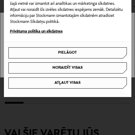
šajā vietnē var izmantot arī analītikas un mārketinga sīkdatnes.
Krāsa
Atļaut vai noraidīt šīs izvēles sīkdatnes iespējams zemāk. Detalizētu
VALKOINEN
informāciju par Stockmann izmantotajām sīkdatnēm atradīsiet
Stockmann Sīkdatņu politikā.
Stockmann nav pieejams tavā valstī.
Ražotājvalsts
Privātuma politika un sīkdatnes
PORTUGĀLE
Delivery is not available in your Country.
PIELĀGOT
Ražotājs
I UNDERSTAND
Lindex Group Oyj
NORAIDĪT VISAS
KUPONA PRIEKŠROCĪBA
IZPĀRDOŠANA 40%
CASA STOCKMANN
MARIMEKKO
Ražotāja adrese
ATĻAUT VISAS
Čības
Pieni Unikko čības
Stockmann, Lindex Group Oyj, Aleksanterinkatu 52 B,
Original Price
Discounted Price
Original Price
17,90 €
41,40 €
69,00 €
PL 220, 00101, Helsinki, Finland
Digitālā adrese
www.stockmann.com/asiakaspalvelu
VAI ŠIE VARĒTU JŪS