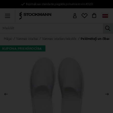
Bezmaksas standarta piegāde pirkumiem virs €120!
Menu
la
VISAS PRECES
SIEVIETĒM
VĪRIEŠIEM
BĒRNIEM
MĀJAI
Mājai
Vannas istabai
Vannas istabas tekstils
Peldmēteļi un čības
KUPONA PRIEKŠROCĪBA