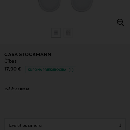
CASA STOCKMANN
Čības
Original Price
17,90 €
KUPONA PRIEKŠROCĪBA
Izvēlēties
Krāsa
null
null