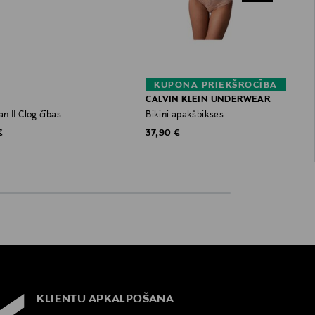
KUPONA PRIEKŠROCĪBA
CALVIN KLEIN UNDERWEAR
n II Clog čības
Bikini apakšbikses
 Price
Original Price
€
37,90 €
KLIENTU APKALPOŠANA