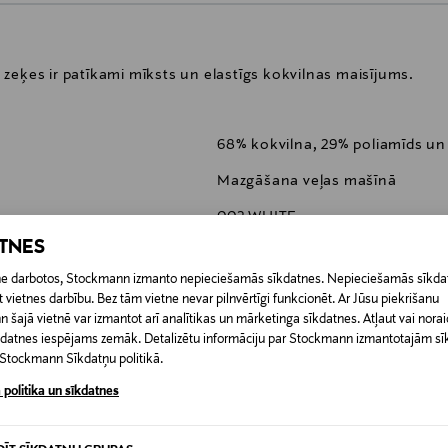
zeķes ir patīkami mīksts un elastīgs kokvilnas maisījums.
68% kokvilna, 29% poliamīds un
Mazgāšana veļas mašīnā
002 WHITE
ATNES
TURCIJA
etne darbotos, Stockmann izmanto nepieciešamās sīkdatnes. Nepieciešamās sīkdat
701218767
 vietnes darbību. Bez tām vietne nevar pilnvērtīgi funkcionēt. Ar Jūsu piekrišanu
šajā vietnē var izmantot arī analītikas un mārketinga sīkdatnes. Atļaut vai noraid
Calvin Klein Europe B.V.
īkdatnes iespējams zemāk. Detalizētu informāciju par Stockmann izmantotajām s
t Stockmann Sīkdatņu politikā.
Danzigerkade 165, 1013 AP Ams
 politika un sīkdatnes
service.eu@calvinklein.com
Calvin Klein, zeķes, zeķu paka, 