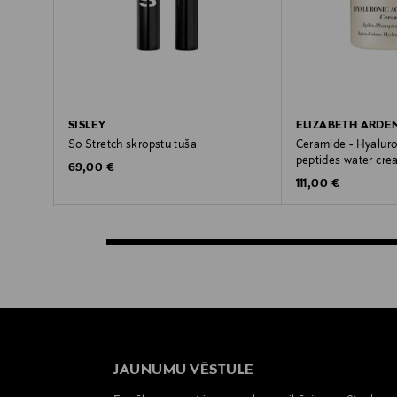
SISLEY
ELIZABETH ARDE
So Stretch skropstu tuša
Ceramide - Hyaluro
peptides water cre
Original Price
69,00 €
Original Price
111,00 €
JAUNUMU VĒSTULE