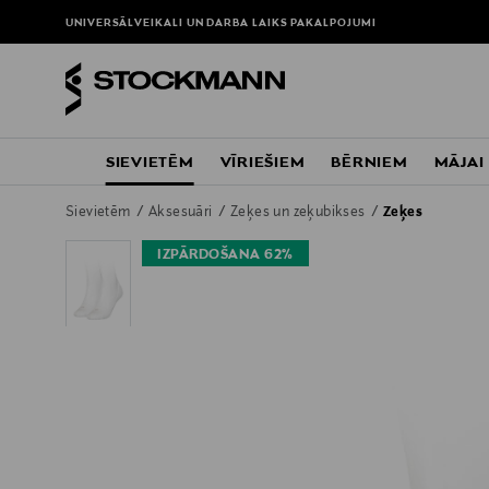
UNIVERSĀLVEIKALI UN DARBA LAIKS
PAKALPOJUMI
SIEVIETĒM
VĪRIEŠIEM
BĒRNIEM
MĀJAI
Sievietēm
Aksesuāri
Zeķes un zeķubikses
Zeķes
IZPĀRDOŠANA 62%