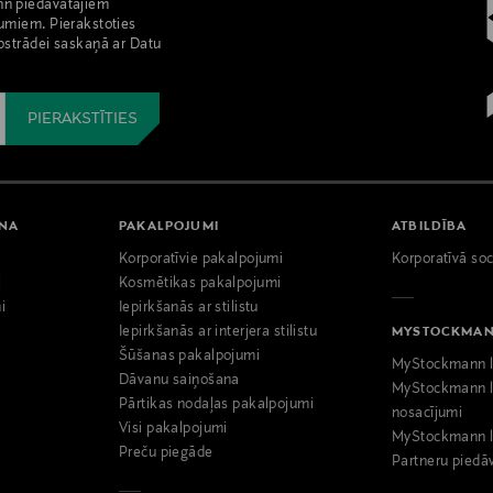
nn piedāvātajiem
umiem. Pierakstoties
pstrādei saskaņā ar Datu
ANA
PAKALPOJUMI
ATBILDĪBA
Korporatīvie pakalpojumi
Korporatīvā soc
i
Kosmētikas pakalpojumi
i
Iepirkšanās ar stilistu
Iepirkšanās ar interjera stilistu
MYSTOCKMA
Šūšanas pakalpojumi
MyStockmann l
Dāvanu saiņošana
MyStockmann l
Pārtikas nodaļas pakalpojumi
nosacījumi
Visi pakalpojumi
MyStockmann l
Preču piegāde
Partneru piedā