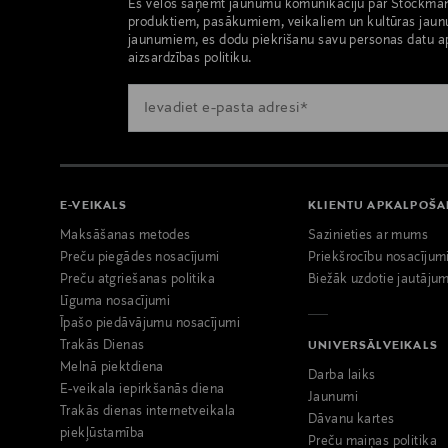
Es vēlos saņemt jaunumu komunikāciju par Stockma
produktiem, pasākumiem, veikaliem un kultūras jaun
jaunumiem, es dodu piekrišanu savu personas datu a
aizsardzības politiku.
E-VEIKALS
KLIENTU APKALPOŠ
Maksāšanas metodes
Sazinieties ar mums
Preču piegādes nosacījumi
Priekšrocību nosacījum
Preču atgriešanas politika
Biežāk uzdotie jautājum
Līguma nosacījumi
Īpašo piedāvājumu nosacījumi
Trakās Dienas
UNIVERSĀLVEIKALS
Melnā piektdiena
Darba laiks
E-veikala iepirkšanās diena
Jaunumi
Trakās dienas internetveikala
Dāvanu kartes
piekļūstamība
Preču maiņas politika