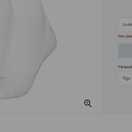
Izvēl
n
n
Nav piee
Pārbaudi
Rīga