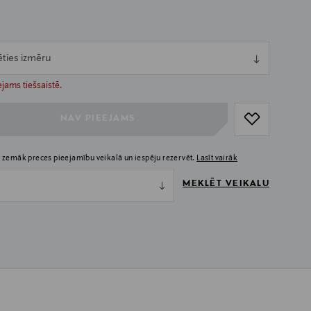
ēties izmēru
ull
ull
jams tiešsaistē.
NAV PIEEJAMS
 zemāk preces pieejamību veikalā un iespēju rezervēt.
Lasīt vairāk
MEKLĒT VEIKALU