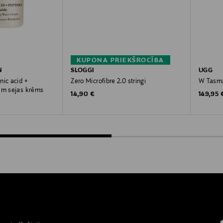
KUPONA PRIEKŠROCĪBA
N
SLOGGI
UGG
nic acid +
Zero Microfibre 2.0 stringi
W Tasma
am sejas krēms
Original Price
Original
14,90 €
149,95 