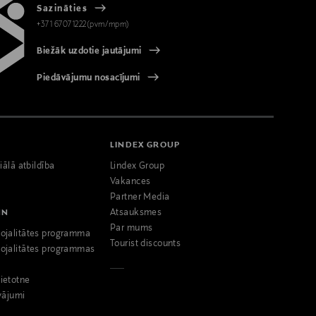
Sazināties
+371 67071222(pvm/mpm)
Biežāk uzdotie jautājumi
Piedāvājumu nosacījumi
LINDEX GROUP
iālā atbildība
Lindex Group
Vakances
Partner Media
NN
Atsauksmes
Par mums
ojalitātes programma
Tourist discounts
ojalitātes programmas
ietotne
vājumi