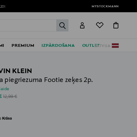
MYSTOCKMANN
120!
label.header.go
MI
PREMIUM
IZPĀRDOŠANA
OUTLET
LATVIJA
VIN KLEIN
 piegriezuma Footie zeķes 2p.
laide
Original Price
unted Price
 €
12,99 €
es
Krāsa