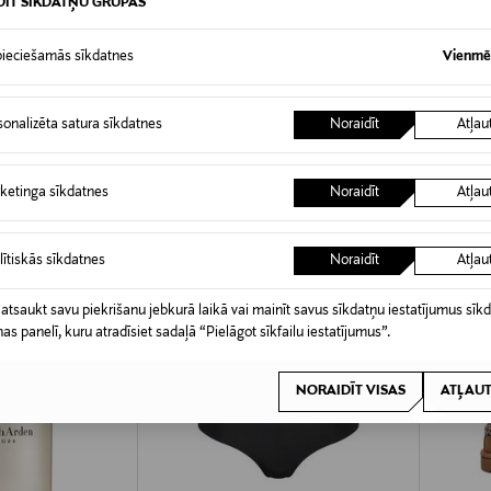
DĪT SĪKDATŅU GRUPAS
ieciešamās sīkdatnes
Vienmēr
sonalizēta satura sīkdatnes
Noraidīt
Atļau
0,00 €
TERESĒT?
0,00 € – 4,90 €
ketinga sīkdatnes
Noraidīt
Atļau
lītiskās sīkdatnes
Noraidīt
Atļau
 atsaukt savu piekrišanu jebkurā laikā vai mainīt savus sīkdatņu iestatījumus sīk
nas panelī, kuru atradīsiet sadaļā “Pielāgot sīkfailu iestatījumus”.
NORAIDĪT VISAS
ATĻAUT