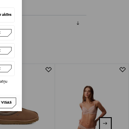
 aktīvs
t
t
t
datņu
 VISAS