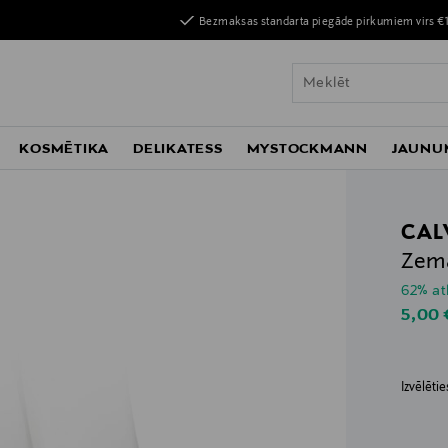
Bezmaksas standarta piegāde pirkumiem virs €
KOSMĒTIKA
DELIKATESS
MYSTOCKMANN
JAUNU
CAL
Zema
62% at
Disco
5,00
Izvēlēti