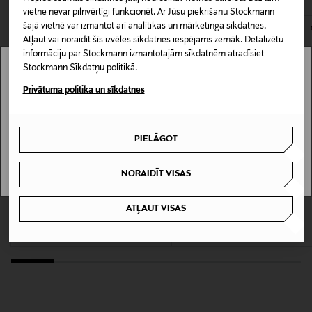
koksne rada dzīvīguma un galējā prieka sajūtu.
139068421
vietne nevar pilnvērtīgi funkcionēt. Ar Jūsu piekrišanu Stockmann
kas tiek atdoti atpakaļ, ir jābūt to sākotnējā neatvērtajā
Sākuma notis: bergamote, citrons, neroli, samtenes,
šajā vietnē var izmantot arī analītikas un mārketinga sīkdatnes.
iepakojumā.
priede. Sirds notis: vijolīte, jasmīns, ciklamena. Bāzes
Atļaut vai noraidīt šīs izvēles sīkdatnes iespējams zemāk. Detalizētu
Iepakojuma izmērs
notis: dzintars, muskuss, vetivērija, ciedru koksne.
informāciju par Stockmann izmantotajām sīkdatnēm atradīsiet
PREČU ATGRIEŠANAS POLITIKA
30 ml
Stockmann Sīkdatņu politikā.
Stockmann nav pieejams tavā valstī.
Privātuma politika un sīkdatnes
Ādas tips
Delivery is not available in your Country.
Visiem ādas tipiem
PIELĀGOT
I UNDERSTAND
Kategorija
NORAIDĪT VISAS
Käsivoide
BYREDO
BYREDO
ATĻAUT VISAS
Blanche roku krēms 30 ml
Bal D'Afrique Lait Pour Le Corps
Krāsa
ķermeņa krēms
Original Price
40,00 €
Original Price
80,00 €
NOCOL
Bez smaržas
Ei