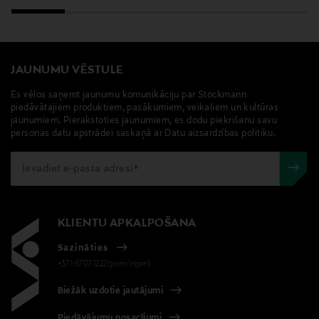
JAUNUMU VĒSTULE
Es vēlos saņemt jaunumu komunikāciju par Stockmann
piedāvātajiem produktiem, pasākumiem, veikaliem un kultūras
jaunumiem. Pierakstoties jaunumiem, es dodu piekrišanu savu
personas datu apstrādei saskaņā ar Datu aizsardzības politiku.
KLIENTU APKALPOŠANA
Sazināties
+371 67071222(pvm/mpm)
Biežāk uzdotie jautājumi
Piedāvājumu nosacījumi