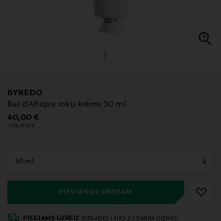
BYREDO
Bal d'Afrique roku krēms 30 ml
Original Price
40,00 €
1 333,33 €/1l
null
null
PIEVIENOT GROZAM
PIEEJAMS UZREIZ
PIEGĀDES LAIKS 2-7 DARBA DIENAS