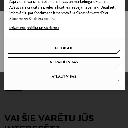
šajā vietnē var izmantot arī analītikas un mārketinga sīkdatnes.
PREČU ATGRIEŠANAS POLITIKA
Ražotāja daļas numurs
Atļaut vai noraidīt šīs izvēles sīkdatnes iespējams zemāk. Detalizētu
informāciju par Stockmann izmantotajām sīkdatnēm atradīsiet
99350154675
Stockmann Sīkdatņu politikā.
Stockmann nav pieejams tavā valstī.
Privātuma politika un sīkdatnes
Ražotājs
Delivery is not available in your Country.
Hugo Boss AG
PIELĀGOT
I UNDERSTAND
Ražotāja adrese
NORAIDĪT VISAS
RABANNE
BOSS
Holy-Allee 3, 72555 Metzingen, Germany
Million Gold for Her EdP smaržūdens,
The Scent for Her Intense aromāts
30 ml
Original Price
sākot no
94,00 €
ATĻAUT VISAS
Digitālā adrese
Original Price
98,00 €
info@hugoboss.com
Atslēgvārdi
BOSS parfimērijas ūdens, boss smaržas
VAI ŠIE VARĒTU JŪS