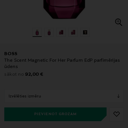
BOSS
The Scent Magnetic For Her Parfum EdP parfimērijas
ūdens
Original Price
92,00 €
sākot no
null
null
PIEVIENOT GROZAM