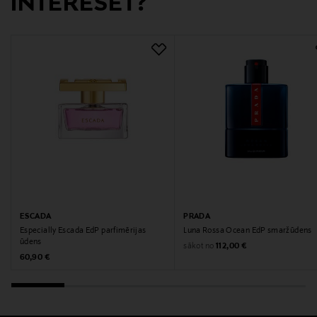
INTERESĒT?
ESCADA
PRADA
Especially Escada EdP parfimērijas
Luna Rossa Ocean EdP smaržūdens
ūdens
Original Price
sākot no
112,00 €
Original Price
60,90 €