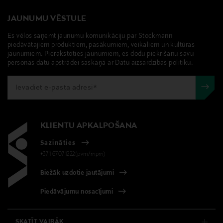
JAUNUMU VĒSTULE
Es vēlos saņemt jaunumu komunikāciju par Stockmann
piedāvātajiem produktiem, pasākumiem, veikaliem un kultūras
jaunumiem. Pierakstoties jaunumiem, es dodu piekrišanu savu
personas datu apstrādei saskaņā ar Datu aizsardzības politiku.
KLIENTU APKALPOŠANA
Sazināties
+371 67071222(pvm/mpm)
Biežāk uzdotie jautājumi
Piedāvājumu nosacījumi
SKATĪT VAIRĀK