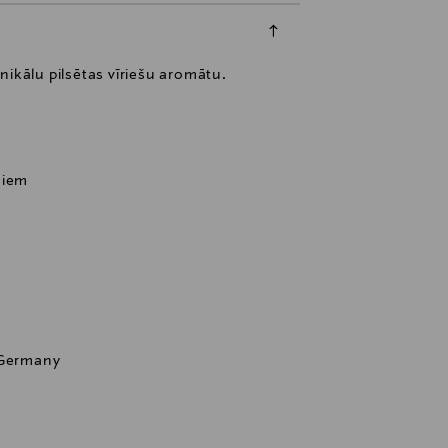
nikālu pilsētas vīriešu aromātu.
šiem
 Germany