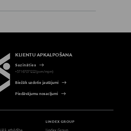
KLIENTU APKALPOŠANA
Sazināties
+371 67071222(pvm/mpm)
Biežāk uzdotie jautājumi
Piedāvājumu nosacījumi
LINDEX GROUP
iālā atbildība
Lindex Group