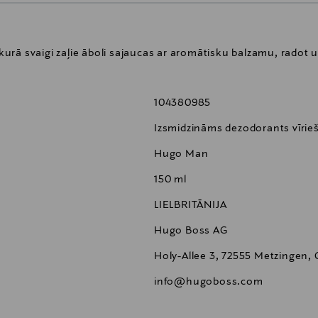
rā svaigi zaļie āboli sajaucas ar aromātisku balzamu, radot u
104380985
Izsmidzināms dezodorants vīrie
Hugo Man
150 ml
LIELBRITĀNIJA
Hugo Boss AG
Holy-Allee 3, 72555 Metzingen,
info@hugoboss.com