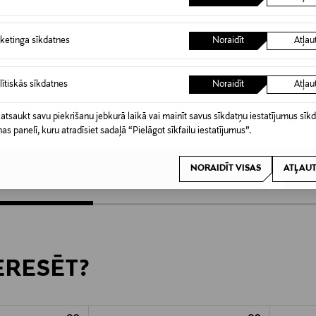
ketinga sīkdatnes
Noraidīt
Atļau
lītiskās sīkdatnes
Noraidīt
Atļau
BOSS
NIVEA
 atsaukt savu piekrišanu jebkurā laikā vai mainīt savus sīkdatņu iestatījumus sīk
ay dezodorants 150
MAN Deodorant Stick dezodorants 75
Deep Deo
nas panelī, kuru atradīsiet sadaļā “Pielāgot sīkfailu iestatījumus”.
g
150 ml
Original Price
Original
37,00 €
4,90 €
NORAIDĪT VISAS
ATĻAUT
TERESĒT?