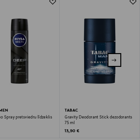
 MEN
TABAC
 Spray pretsviedru līdzeklis
Gravity Deodorant Stick dezodorants
75 ml
 Price
Original Price
13,90 €