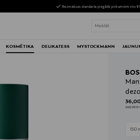
Bezmaksas standarta piegāde pirkumiem virs €
KOSMĒTIKA
DELIKATESS
MYSTOCKMANN
JAUNU
BOS
Man 
dezo
Origin
36,00
240,00 €/
n
150 
n