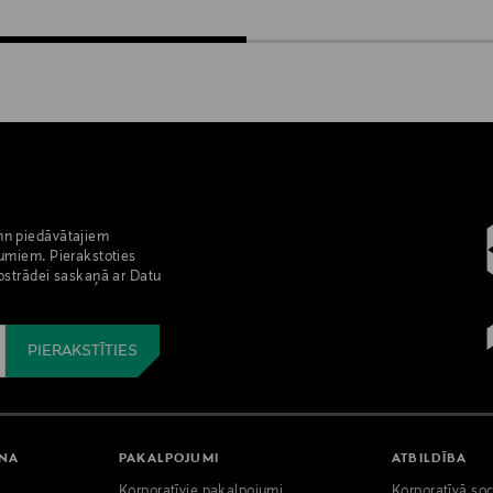
nn piedāvātajiem
umiem. Pierakstoties
pstrādei saskaņā ar Datu
ANA
PAKALPOJUMI
ATBILDĪBA
Korporatīvie pakalpojumi
Korporatīvā soc