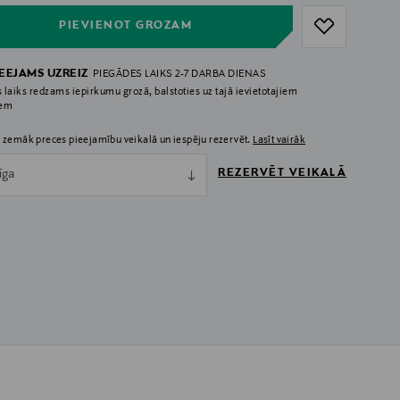
PIEVIENOT GROZAM
IEEJAMS UZREIZ
PIEGĀDES LAIKS 2-7 DARBA DIENAS
 laiks redzams iepirkumu grozā, balstoties uz tajā ievietotajiem
iem
 zemāk preces pieejamību veikalā un iespēju rezervēt.
Lasīt vairāk
REZERVĒT VEIKALĀ
īga