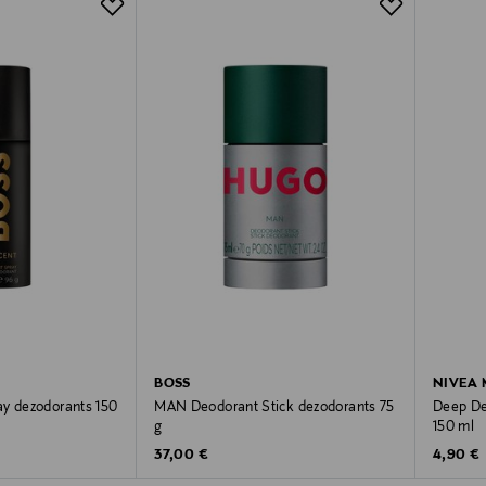
BOSS
NIVEA
ay dezodorants 150
MAN Deodorant Stick dezodorants 75
Deep Deo
g
150 ml
Original Price
Original
37,00 €
4,90 €