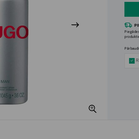
P
Piegādes
produkt
Pārbaudi
R