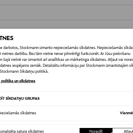
0,00 €
ATNES
 pasūtījuma saņemšanas brīža. Atgriešana ir bezmaksas, un par to nav 
0,00 € – 4,90 €
ogotas preces, ja to zīmogs ir atvērts. Aizzīmogotiem kosmētikas un da
etne darbotos, Stockmann izmanto nepieciešamās sīkdatnes. Nepieciešamās sīkdat
iepakojumā.
RĪ
 vietnes darbību. Bez tām vietne nevar pilnvērtīgi funkcionēt. Ar Jūsu piekrišanu
šajā vietnē var izmantot arī analītikas un mārketinga sīkdatnes. Atļaut vai noraid
īkdatnes iespējams zemāk. Detalizētu informāciju par Stockmann izmantotajām s
t Stockmann Sīkdatņu politikā.
 politika un sīkdatnes
DĪT SĪKDATŅU GRUPAS
ieciešamās sīkdatnes
Vienmēr
sonalizēta satura sīkdatnes
Noraidīt
Atļau