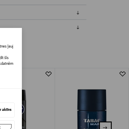
jāpaziņo iepriekš. Veselības un higiēnas
biskiem līdzekļiem, kas tiek atdoti
nes ļauj
īt šīs
īkdatnēm
 aktīvs
t