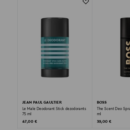
JEAN PAUL GAULTIER
BOSS
Le Male Deodorant Stick dezodorants
The Scent Deo Spr
75 ml
ml
Original Price
Original Price
47,00 €
39,00 €