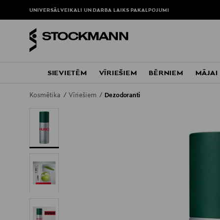
UNIVERSĀLVEIKALI UN DARBA LAIKS
PAKALPOJUMI
SIEVIETĒM
VĪRIEŠIEM
BĒRNIEM
MĀJAI
Kosmētika
Vīriešiem
Dezodoranti