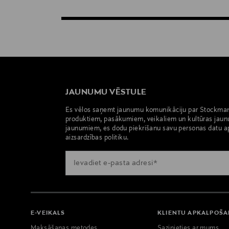
JAUNUMU VĒSTULE
Es vēlos saņemt jaunumu komunikāciju par Stockma
produktiem, pasākumiem, veikaliem un kultūras jaun
jaunumiem, es dodu piekrišanu savu personas datu a
aizsardzības politiku.
E-VEIKALS
KLIENTU APKALPOŠ
Maksāšanas metodes
Sazinieties ar mums