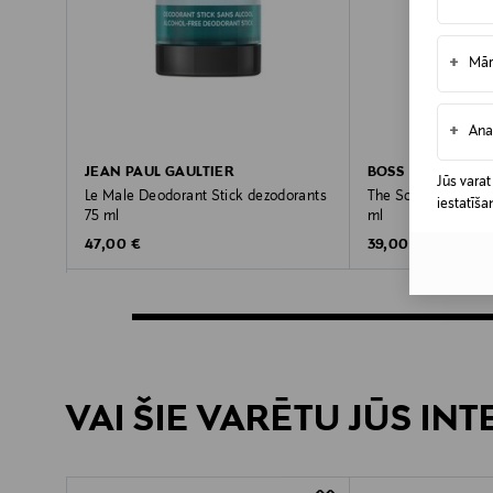
+
Mār
+
Ana
JEAN PAUL GAULTIER
BOSS
Jūs varat
Le Male Deodorant Stick dezodorants
The Scent Deo Spr
iestatīša
75 ml
ml
Original Price
Original Price
47,00 €
39,00 €
VAI ŠIE VARĒTU JŪS IN