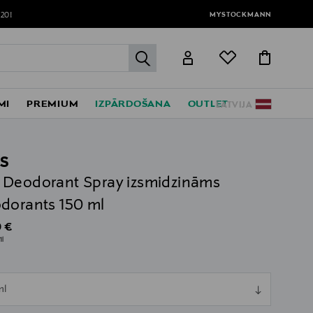
MYSTOCKMANN
120!
label.header.go
MI
PREMIUM
IZPĀRDOŠANA
OUTLET
LATVIJA
S
Deodorant Spray izsmidzināms
dorants 150 ml
al Price
 €
1l
ull
ml
ull