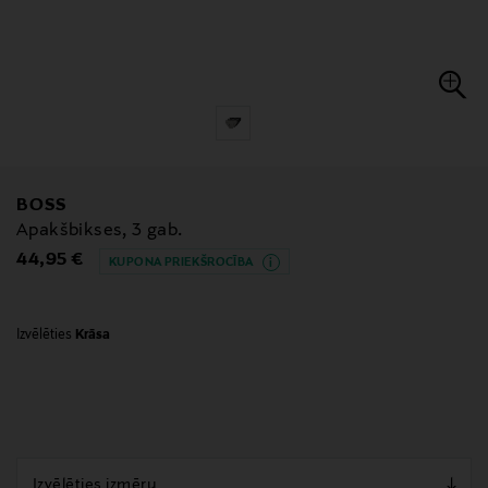
BOSS
Apakšbikses, 3 gab.
Original Price
44,95 €
KUPONA PRIEKŠROCĪBA
Izvēlēties
Krāsa
null