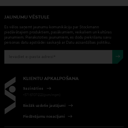
JAUNUMU VĒSTULE
Es vēlos saņemt jaunumu komunikāciju par Stockmann
piedāvātajiem produktiem, pasākumiem, veikaliem un kultūras
jaunumiem. Pierakstoties jaunumiem, es dodu piekrišanu savu
personas datu apstrādei saskaņā ar Datu aizsardzības politiku.
KLIENTU APKALPOŠANA
Sazināties
+371 67071222(pvm/mpm)
Biežāk uzdotie jautājumi
Piedāvājumu nosacījumi