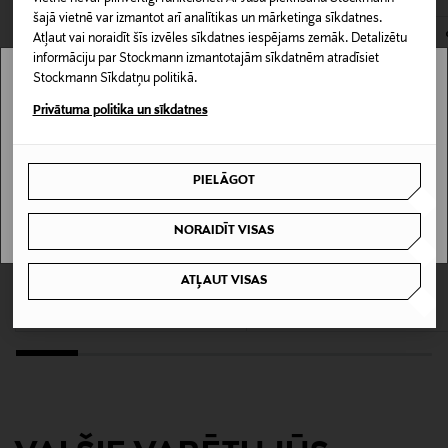
šajā vietnē var izmantot arī analītikas un mārketinga sīkdatnes.
Materiāls
Atļaut vai noraidīt šīs izvēles sīkdatnes iespējams zemāk. Detalizētu
informāciju par Stockmann izmantotajām sīkdatnēm atradīsiet
95% kokvilna, 5% elastāns
Stockmann Sīkdatņu politikā.
Stockmann nav pieejams tavā valstī.
Privātuma politika un sīkdatnes
Kopšanas instrukcijas
Delivery is not available in your Country.
Mazgāt veļas mašīnā 40°C, žāvēt veļas žāvētājā zemā
temperatūrā, gludināt zemā temperatūrā, nedrīkst
PIELĀGOT
I UNDERSTAND
ķīmiski tīrīt.
NORAIDĪT VISAS
Krāsa
KUPONA PRIEKŠROCĪBA
KUPONA PRIEKŠROCĪBA
061 OPEN GREY
BOSS
BOSS
ATĻAUT VISAS
Power apakšbikses 3-gab.
Power apakšbikses 3-gab.
Original Price
Original Price
44,95 €
44,95 €
Ražotājvalsts
VJETNAMA
Ražotāja daļas numurs
50475273