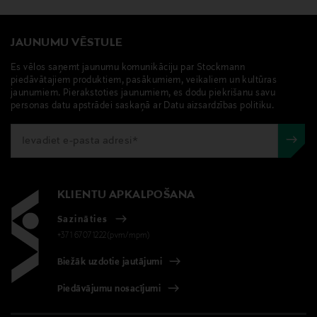
JAUNUMU VĒSTULE
Es vēlos saņemt jaunumu komunikāciju par Stockmann
piedāvātajiem produktiem, pasākumiem, veikaliem un kultūras
jaunumiem. Pierakstoties jaunumiem, es dodu piekrišanu savu
personas datu apstrādei saskaņā ar Datu aizsardzības politiku.
KLIENTU APKALPOŠANA
Sazināties
+371 67071222(pvm/mpm)
Biežāk uzdotie jautājumi
Piedāvājumu nosacījumi