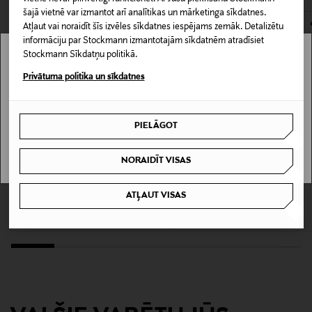
šajā vietnē var izmantot arī analītikas un mārketinga sīkdatnes.
Materiāls
Atļaut vai noraidīt šīs izvēles sīkdatnes iespējams zemāk. Detalizētu
informāciju par Stockmann izmantotajām sīkdatnēm atradīsiet
95% kokvilna, 5% elastāns
Stockmann Sīkdatņu politikā.
Stockmann nav pieejams tavā valstī.
Privātuma politika un sīkdatnes
Kopšanas instrukcijas
Delivery is not available in your Country.
Mazgāt veļas mašīnā 40°C, žāvēt veļas žāvētājā zemā
temperatūrā, gludināt zemā temperatūrā, nedrīkst
PIELĀGOT
I UNDERSTAND
ķīmiski tīrīt.
NORAIDĪT VISAS
Krāsa
KUPONA PRIEKŠROCĪBA
KUPONA PRIEKŠROCĪBA
001 BLACK
BOSS
TOMMY HILFIGER
ATĻAUT VISAS
Power apakšbikses 3-gab.
Trunk apakšbikses 3-gab.
Original Price
Original Price
44,95 €
44,90 €
Ražotājvalsts
VJETNAMA
Ražotāja daļas numurs
50475273