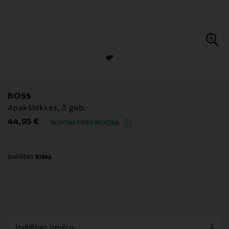
BOSS
Apakšbikses, 3 gab.
Original Price
44,95 €
KUPONA PRIEKŠROCĪBA
Izvēlēties
Krāsa
null