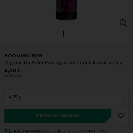
BOOMING BOB
Organic Lip Balm Pomegranate lūpu balzams 4,25 g
Original Price
4,00 €
941,18 €/1kg
null
null
PIEVIENOT GROZAM
PIEEJAMS UZREIZ
PIEGĀDES LAIKS 2-7 DARBA DIENAS