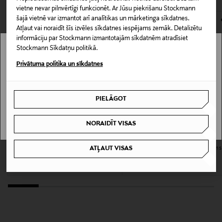
vietne nevar pilnvērtīgi funkcionēt. Ar Jūsu piekrišanu Stockmann
kas tiek atdoti atpakaļ, ir jābūt to sākotnējā neatvērtajā
Tekstūra
šajā vietnē var izmantot arī analītikas un mārketinga sīkdatnes.
iepakojumā.
Atļaut vai noraidīt šīs izvēles sīkdatnes iespējams zemāk. Detalizētu
"Natural" sertifikāts
informāciju par Stockmann izmantotajām sīkdatnēm atradīsiet
PREČU ATGRIEŠANAS POLITIKA
Stockmann Sīkdatņu politikā.
Krāsa
Stockmann nav pieejams tavā valstī.
Privātuma politika un sīkdatnes
NOCOL
Delivery is not available in your Country.
Izmērs
PIELĀGOT
I UNDERSTAND
4,25 g
NORAIDĪT VISAS
Ražotāja daļas numurs
L:A BRUKET
HURRAW
ATĻAUT VISAS
Lip Balm SOS lūpu balzams
Cherry Tinted Lip Balm lūpu balzams
301
Original Price
Original Price
18,00 €
5,50 €
Ražotājs
Norris Cosmetics Oy
Ražotāja adrese