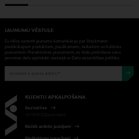
JAUNUMU VĒSTULE
Es vēlos saņemt jaunumu komunikāciju par Stockmann
piedāvātajiem produktiem, pasākumiem, veikaliem un kultūras
jaunumiem. Pierakstoties jaunumiem, es dodu piekrišanu savu
personas datu apstrādei saskaņā ar Datu aizsardzības politiku.
KLIENTU APKALPOŠANA
Sazināties
+371 67071222(pvm/mpm)
Biežāk uzdotie jautājumi
Piedāvājumu nosacījumi