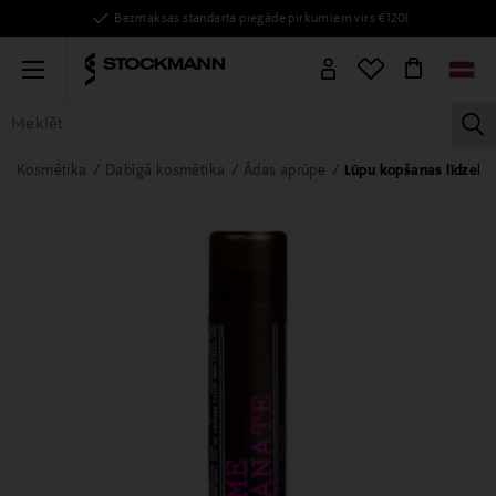
Bezmaksas standarta piegāde pirkumiem virs €120!
Menu
la
VISAS PRECES
SIEVIETĒM
VĪRIEŠIEM
BĒRNIEM
MĀJAI
Kosmētika
Dabīgā kosmētika
Ādas aprūpe
Lūpu kopšanas līdzekļi