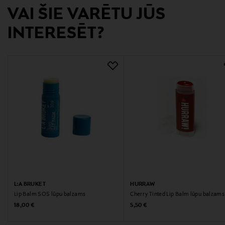
VAI ŠIE VARĒTU JŪS
Perämiehenkatu 10-12 F 214, 00150, Helsinki, Finland
INTERESĒT?
Digitālā adrese
info@norriscos.fi
L:A BRUKET
HURRAW
Lip Balm SOS lūpu balzams
Cherry Tinted Lip Balm lūpu balzams
Original Price
Original Price
18,00 €
5,50 €