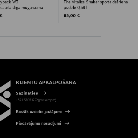
aypack W3
The Vitalize Shaker sporta dzēriena
caurlaidīga mugursoma
pudele 0,59 l
 Price
Original Price
 €
65,00 €
KLIENTU APKALPOŠANA
Sazināties
+371 67071222(pvm/mpm)
Biežāk uzdotie jautājumi
Piedāvājumu nosacījumi