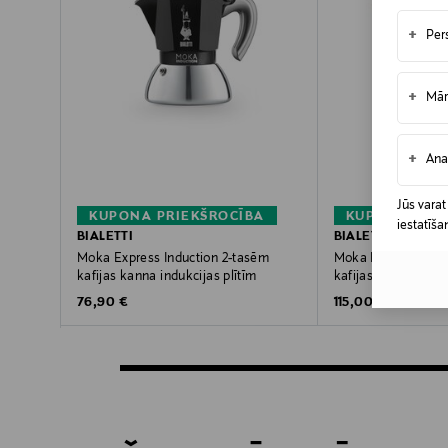
+
Per
+
Mār
+
Ana
Jūs varat
KUPONA PRIEKŠROCĪBA
KUPONA PRIE
iestatīša
BIALETTI
BIALETTI
Moka Express Induction 2-tasēm
Moka Express Dol
kafijas kanna indukcijas plītīm
kafijas kanna 3 ta
Original Price
Original Price
76,90 €
115,00 €