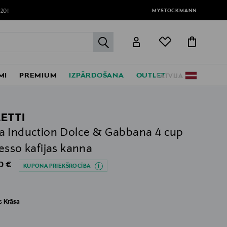
MYSTOCKMANN
120!
label.header.go
MI
PREMIUM
IZPĀRDOŠANA
OUTLET
LATVIJA
LETTI
 Induction Dolce & Gabbana 4 cup
esso kafijas kanna
al Price
0 €
KUPONA PRIEKŠROCĪBA
es
Krāsa