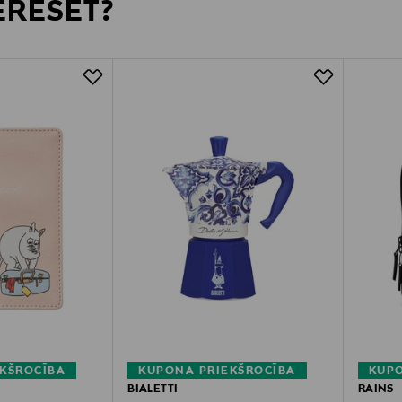
TERESĒT?
KŠROCĪBA
KUPONA PRIEKŠROCĪBA
KUPO
BIALETTI
RAINS