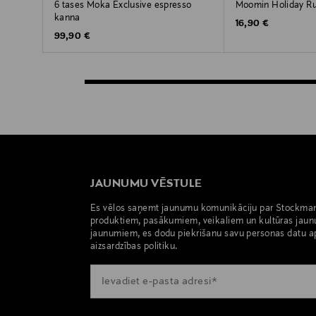
6 tases Moka Exclusive espresso
Moomin Holiday R
kanna
Original Price
16,90 €
Original Price
99,90 €
JAUNUMU VĒSTULE
Es vēlos saņemt jaunumu komunikāciju par Stockma
produktiem, pasākumiem, veikaliem un kultūras jaun
jaunumiem, es dodu piekrišanu savu personas datu a
aizsardzības politiku.