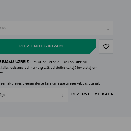
ull
size
ull
PIEVIENOT GROZAM
IEEJAMS UZREIZ
PIEGĀDES LAIKS 2-7 DARBA DIENAS
 laiks redzams iepirkumu grozā, balstoties uz tajā ievietotajiem
iem
 zemāk preces pieejamību veikalā un iespēju rezervēt.
Lasīt vairāk
REZERVĒT VEIKALĀ
īga