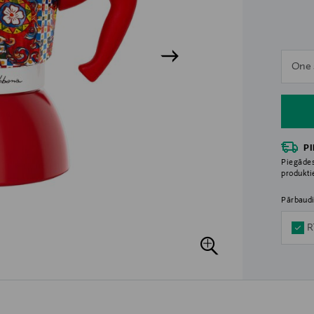
n
One 
n
P
Piegādes
produkt
Pārbaudi
R