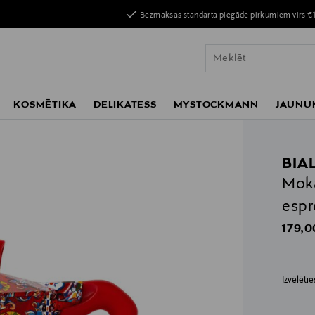
Bezmaksas standarta piegāde pirkumiem virs €
KOSMĒTIKA
DELIKATESS
MYSTOCKMANN
JAUNU
s
BIA
Moka
espr
Origin
179,0
Izvēlēti