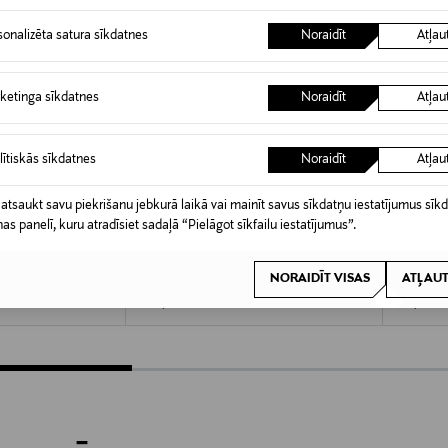
sonalizēta satura sīkdatnes
Noraidīt
Atļau
ketinga sīkdatnes
Noraidīt
Atļau
lītiskās sīkdatnes
Noraidīt
Atļau
 atsaukt savu piekrišanu jebkurā laikā vai mainīt savus sīkdatņu iestatījumus sīk
KŠROCĪBA
KUPONA PRIEKŠROCĪBA
KUPO
nas panelī, kuru atradīsiet sadaļā “Pielāgot sīkfailu iestatījumus”.
BIALETTI
BIALETT
ce & Gabbana
Moka Express Dolce & Gabbana
Moka Ex
sītēm
kafijas kanna 6 tasītēm
kafijas 
NORAIDĪT VISAS
ATĻAUT
Original Price
Original
149,00 €
72,90 