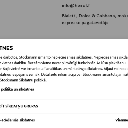
info@heirol.fi
Bialetti, Dolce & Gabbana, mok
espresso pagatavotājs
ATNES
etne darbotos, Stockmann izmanto nepieciešamās sīkdatnes. Nepieciešamās sīkdat
0,00 €
 vietnes darbību. Bez tām vietne nevar pilnvērtīgi funkcionēt. Ar Jūsu piekrišanu
šajā vietnē var izmantot arī analītikas un mārketinga sīkdatnes. Atļaut vai noraid
RĪ
īkdatnes iespējams zemāk. Detalizētu informāciju par Stockmann izmantotajām s
0,00 € – 4,90 €
t Stockmann Sīkdatņu politikā.
 politika un sīkdatnes
DĪT SĪKDATŅU GRUPAS
ieciešamās sīkdatnes
Vienmēr