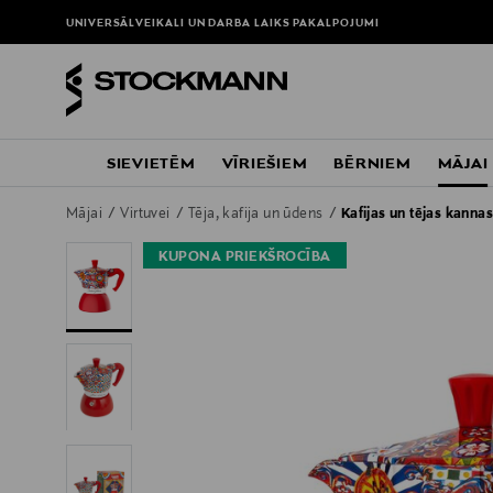
UNIVERSĀLVEIKALI UN DARBA LAIKS
PAKALPOJUMI
SIEVIETĒM
VĪRIEŠIEM
BĒRNIEM
MĀJAI
Mājai
Virtuvei
Tēja, kafija un ūdens
Kafijas un tējas kanna
KUPONA PRIEKŠROCĪBA