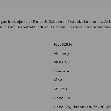
gad ir pieejams ar Dolce & Gabbana pārsteidzošo dizainu. Ar šo
i 30 ml). Paredzēts indukcijas plītīm. Rokturis ir no termopla
165562634
Alumīnijs
MULTICO
One size
ĶĪNA
585339
Heirol Oy
Heirol Oy, Linnankatu 3a, 20100