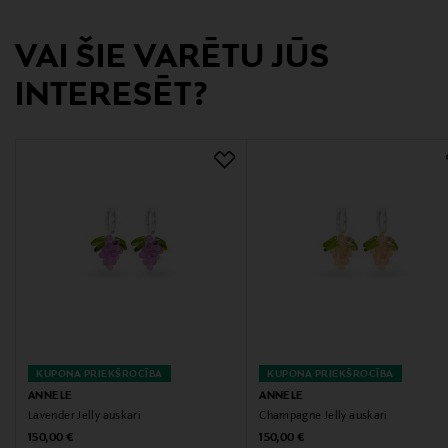
Ražotājvalsts
SOMIJA
VAI ŠIE VARĒTU JŪS
INTERESĒT?
Ražotāja daļas numurs
ANX5014I
Ražotājs
The Jelly Factory Oy
Ražotāja adrese
The Jelly Factory, Pohjoisesplanadi 37, 00100 Helsinki
Digitālā adrese
info@annele.world
KUPONA PRIEKŠROCĪBA
KUPONA PRIEKŠROCĪBA
ANNELE
ANNELE
Lavender Jelly auskari
Champagne Jelly auskari
Atslēgvārdi
Original Price
Original Price
150,00 €
150,00 €