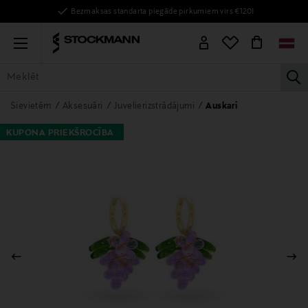
Bezmaksas standarta piegāde pirkumiem virs €120!
Menu
la
VISAS PRECES
SIEVIETĒM
VĪRIEŠIEM
BĒRNIEM
MĀJAI
Sievietēm
Aksesuāri
Juvelierizstrādājumi
Auskari
KUPONA PRIEKŠROCĪBA