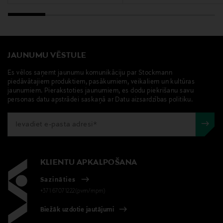
Annele, auskari, rotaslietas, ballīte
JAUNUMU VĒSTULE
Es vēlos saņemt jaunumu komunikāciju par Stockmann
piedāvātajiem produktiem, pasākumiem, veikaliem un kultūras
jaunumiem. Pierakstoties jaunumiem, es dodu piekrišanu savu
personas datu apstrādei saskaņā ar Datu aizsardzības politiku.
KLIENTU APKALPOŠANA
Sazināties
+371 67071222(pvm/mpm)
Biežāk uzdotie jautājumi