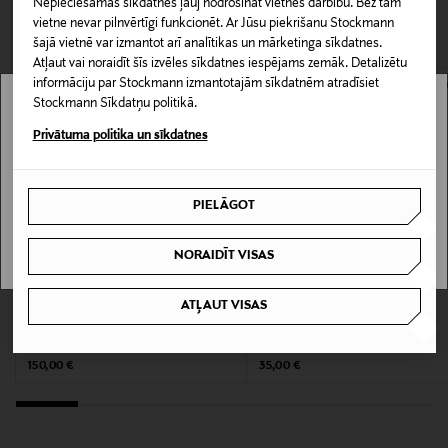
Nepieciešamās sīkdatnes ļauj nodrošināt vietnes darbību. Bez tām
CITI KLIENTI SKATĪJĀS ARĪ
Piegāde uz saņemšanas punktu
vietne nevar pilnvērtīgi funkcionēt. Ar Jūsu piekrišanu Stockmann
165094364
0,00 € – 4,90 €
šajā vietnē var izmantot arī analītikas un mārketinga sīkdatnes.
Atļaut vai noraidīt šīs izvēles sīkdatnes iespējams zemāk. Detalizētu
Materiāls
informāciju par Stockmann izmantotajām sīkdatnēm atradīsiet
Stockmann Sīkdatņu politikā.
18 k apzeltīts 925 sterliņu sudrabs
Stockmann nav pieejams tavā valstī.
Privātuma politika un sīkdatnes
Kopšanas instrukcijas
Delivery is not available in your Country.
Lūgums izvairīties no rotaslietu nomešanas.
PIELĀGOT
I UNDERSTAND
Izvairieties no saskares ar ūdeni, ziepēm, mazgāšanas
līdzekļiem, smaržām vai matu laku.
NORAIDĪT VISAS
Krāsa
KUPONA PRIEKŠROCĪBA
KUPONA PRIEKŠROCĪBA
ATĻAUT VISAS
LAVENDER
ANNELE
ENAMEL COPENHAGEN
Raspberry Jelly auskari
Organic Heart auskari
Original Price
Original Price
150,00 €
35,00 €
Izmērs
4,5 cm