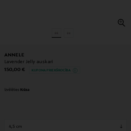
ANNELE
Lavender Jelly auskari
Original Price
150,00 €
KUPONA PRIEKŠROCĪBA
Izvēlēties
Krāsa
null
null