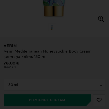
AERIN
Aerin Mediterranean Honeysuckle Body Cream
ķermeņa krēms 150 ml
Original Price
78,00 €
520,00 €/1l
null
null
PIEVIENOT GROZAM