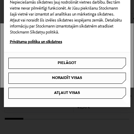
CITI KLIENTI SKATĪJĀS ARĪ
Nepieciešamās sīkdatnes ļauj nodrošināt vietnes darbību. Bez tām
atvērts. Aizzīmogotiem kosmētikas un dabiskiem līdzekļiem,
Iepakojuma izmērs
vietne nevar pilnvērtīgi funkcionēt. Ar Jūsu piekrišanu Stockmann
kas tiek atdoti atpakaļ, ir jābūt to sākotnējā neatvērtajā
šajā vietnē var izmantot arī analītikas un mārketinga sīkdatnes.
150 ml
iepakojumā.
Atļaut vai noraidīt šīs izvēles sīkdatnes iespējams zemāk. Detalizētu
informāciju par Stockmann izmantotajām sīkdatnēm atradīsiet
PREČU ATGRIEŠANAS POLITIKA
Kategorija
Stockmann Sīkdatņu politikā.
Stockmann nav pieejams tavā valstī.
Privātuma politika un sīkdatnes
Vartalovoide
Delivery is not available in your Country.
Izmērs
PIELĀGOT
I UNDERSTAND
150 ml
NORAIDĪT VISAS
Ražotāja daļas numurs
BYREDO
VERSACE
0887167191365
ATĻAUT VISAS
Mojave Ghost ķermeņa krēms
Bright Crystal Body Lotion ķermeņa
losjons 200 ml
Original Price
68,00 €
Ražotājs
Original Price
42,50 €
Estee Lauder Finland Oy
Ražotāja adrese