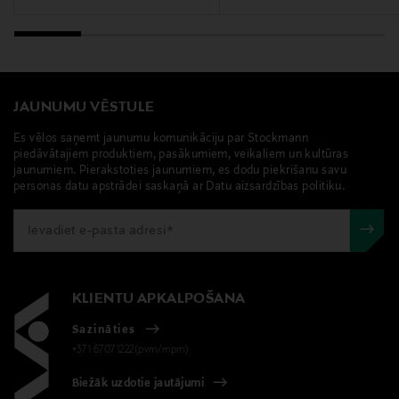
JAUNUMU VĒSTULE
Es vēlos saņemt jaunumu komunikāciju par Stockmann
piedāvātajiem produktiem, pasākumiem, veikaliem un kultūras
jaunumiem. Pierakstoties jaunumiem, es dodu piekrišanu savu
personas datu apstrādei saskaņā ar Datu aizsardzības politiku.
KLIENTU APKALPOŠANA
Sazināties
+371 67071222(pvm/mpm)
Biežāk uzdotie jautājumi