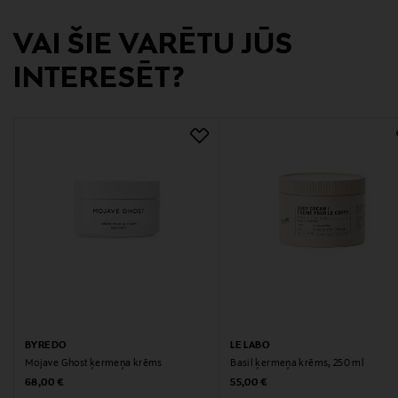
Hämeentie 15, 00500, Helsinki, Finland
VAI ŠIE VARĒTU JŪS
Digitālā adrese
INTERESĒT?
csfinland@fi.estee.com
BYREDO
LE LABO
Mojave Ghost ķermeņa krēms
Basil ķermeņa krēms, 250 ml
Original Price
Original Price
68,00 €
55,00 €