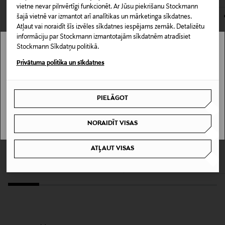
kas tiek atdoti atpakaļ, ir jābūt to sākotnējā neatvērtajā
vietne nevar pilnvērtīgi funkcionēt. Ar Jūsu piekrišanu Stockmann
Iepakojuma izmērs
šajā vietnē var izmantot arī analītikas un mārketinga sīkdatnes.
iepakojumā.
50 ml
Atļaut vai noraidīt šīs izvēles sīkdatnes iespējams zemāk. Detalizētu
informāciju par Stockmann izmantotajām sīkdatnēm atradīsiet
PREČU ATGRIEŠANAS POLITIKA
Stockmann Sīkdatņu politikā.
Tuoksutyyppi
Stockmann nav pieejams tavā valstī.
Privātuma politika un sīkdatnes
Parfimērijas ūdens (EdP)
Delivery is not available in your Country.
Produkta drošības
PIELĀGOT
I UNDERSTAND
apgalvojums
Svarīgi: Viegli uzliesmojošs līdz izžūšanai. Izvairīties no
NORAIDĪT VISAS
atklātas liesmas un citiem siltuma avotiem. Izvairīties
BYREDO
YVES SAINT LAURENT
no izsmidzināšanas acīs.
Super Cedar EdP parfimērijas ūdens
LIBRE LE PARFUM smaržūdens
ATĻAUT VISAS
Original Price
Original Price
167,00 €
115,00 €
Krāsa
NOCOL
Izmērs