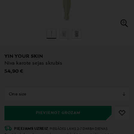
YIN YOUR SKIN
Niva karote sejas skrubis
Original Price
54,90 €
null
null
PIEVIENOT GROZAM
PIEEJAMS UZREIZ
PIEGĀDES LAIKS 2-7 DARBA DIENAS