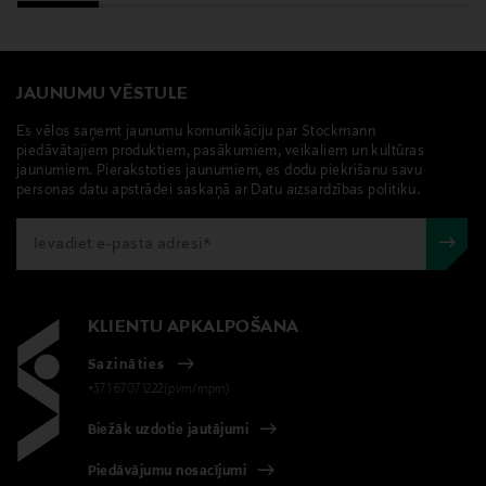
aksesuārs, karote, gua sha, nefrīta karote, gua sha
karote, katja kokko
JAUNUMU VĒSTULE
Es vēlos saņemt jaunumu komunikāciju par Stockmann
piedāvātajiem produktiem, pasākumiem, veikaliem un kultūras
jaunumiem. Pierakstoties jaunumiem, es dodu piekrišanu savu
personas datu apstrādei saskaņā ar Datu aizsardzības politiku.
KLIENTU APKALPOŠANA
Sazināties
+371 67071222(pvm/mpm)
Biežāk uzdotie jautājumi
Piedāvājumu nosacījumi