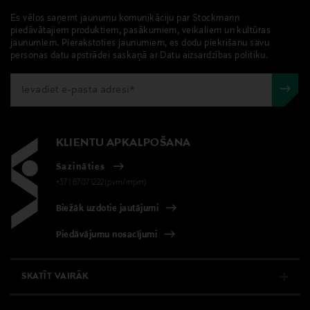
Es vēlos saņemt jaunumu komunikāciju par Stockmann
piedāvātajiem produktiem, pasākumiem, veikaliem un kultūras
jaunumiem. Pierakstoties jaunumiem, es dodu piekrišanu savu
personas datu apstrādei saskaņā ar Datu aizsardzības politiku.
KLIENTU APKALPOŠANA
Sazināties
+371 67071222(pvm/mpm)
Biežāk uzdotie jautājumi
Piedāvājumu nosacījumi
SKATĪT VAIRĀK
E-VEIKALS