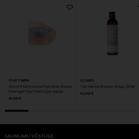
FENTY SKIN
LE LABO
Dew N Plump Intense Hydration Slushie
Thé Matcha 26 dušas želeja, 237ml
Overnight Face Mask sejas maska
Original Price
62,00 €
Original Price
41,00 €
JAUNUMU VĒSTULE