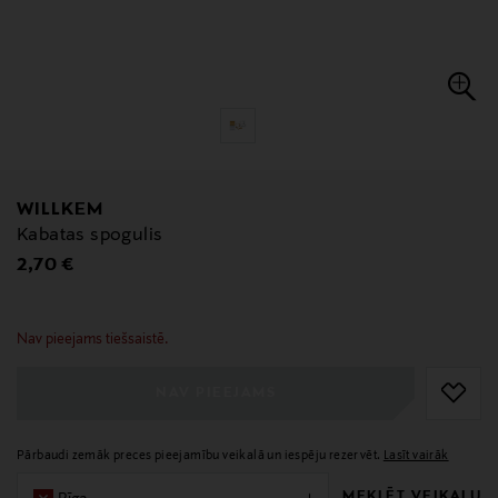
WILLKEM
Kabatas spogulis
Original Price
2,70 €
null
null
Nav pieejams tiešsaistē.
NAV PIEEJAMS
Pārbaudi zemāk preces pieejamību veikalā un iespēju rezervēt.
Lasīt vairāk
MEKLĒT VEIKALU