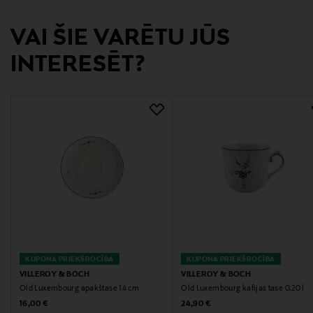
VAI ŠIE VARĒTU JŪS
Ražotāja adrese
Saaruferstraße, 66693 Mettlach, Germany
INTERESĒT?
Digitālā adrese
partner-support-tw.nordic@villeroy-boch.com
KUPONA PRIEKŠROCĪBA
KUPONA PRIEKŠROCĪBA
VILLEROY & BOCH
VILLEROY & BOCH
Old Luxembourg apakštase 14 cm
Old Luxembourg kafijas tase 0.20 l
Original Price
Original Price
16,00 €
24,90 €