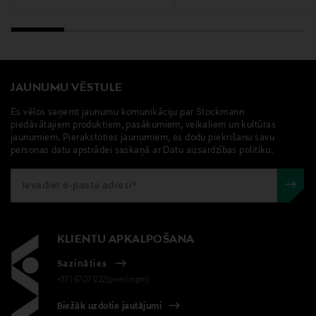
JAUNUMU VĒSTULE
Es vēlos saņemt jaunumu komunikāciju par Stockmann
piedāvātajiem produktiem, pasākumiem, veikaliem un kultūras
jaunumiem. Pierakstoties jaunumiem, es dodu piekrišanu savu
personas datu apstrādei saskaņā ar Datu aizsardzības politiku.
KLIENTU APKALPOŠANA
Sazināties
+371 67071222(pvm/mpm)
Biežāk uzdotie jautājumi