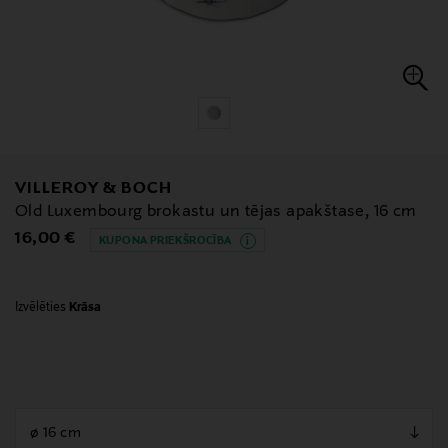
VILLEROY & BOCH
Old Luxembourg brokastu un tējas apakštase, 16 cm
Original Price
16,00 €
KUPONA PRIEKŠROCĪBA
Izvēlēties
Krāsa