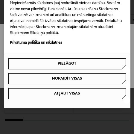
CITI KLIENTI SKATĪJĀS ARĪ
Piegāde uz saņemšanas punktu
Produkta numurs
Nepieciešamās sīkdatnes ļauj nodrošināt vietnes darbību. Bez tām
0,00 € – 4,90 €
vietne nevar pilnvērtīgi funkcionēt. Ar Jūsu piekrišanu Stockmann
104446230
šajā vietnē var izmantot arī analītikas un mārketinga sīkdatnes.
Atļaut vai noraidīt šīs izvēles sīkdatnes iespējams zemāk. Detalizētu
Materiāls
informāciju par Stockmann izmantotajām sīkdatnēm atradīsiet
Stockmann Sīkdatņu politikā.
PORCELĀNS
Stockmann nav pieejams tavā valstī.
Privātuma politika un sīkdatnes
Krāsa
Delivery is not available in your Country.
VALKOINEN/SININEN
PIELĀGOT
I UNDERSTAND
Izmērs
NORAIDĪT VISAS
ø 16 cm
KUPONA PRIEKŠROCĪBA
KUPONA PRIEKŠROCĪBA
VILLEROY & BOCH
ASA
ATĻAUT VISAS
Metrochic apakštase, 18,5 cm
A Table krūzītes
Ražotājvalsts
Original Price
Original Price
33,00 €
19,90 €
VĀCIJA
Ražotājs
Villeroy & Boch AG