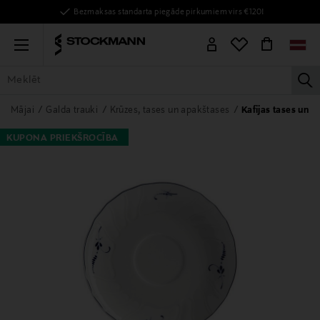
Bezmaksas standarta piegāde pirkumiem virs €120!
Menu
la
VISAS PRECES
SIEVIETĒM
VĪRIEŠIEM
BĒRNIEM
MĀJAI
Mājai
Galda trauki
Krūzes, tases un apakštases
Kafijas tases un 
KUPONA PRIEKŠROCĪBA