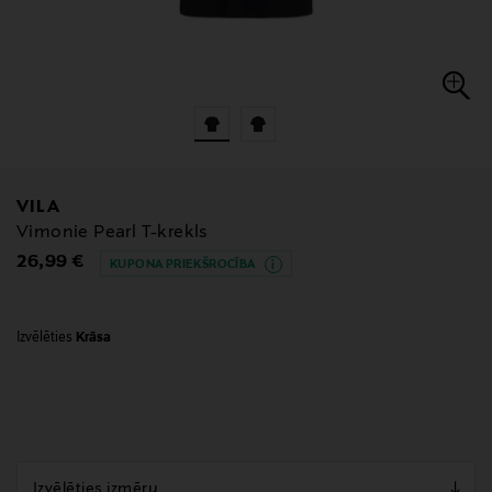
VILA
Vimonie Pearl T-krekls
Original Price
26,99 €
KUPONA PRIEKŠROCĪBA
Izvēlēties
Krāsa
null