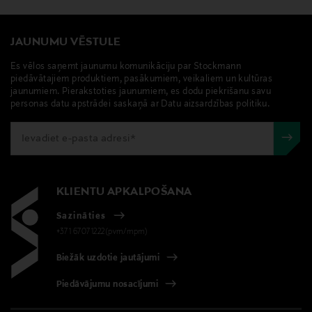
JAUNUMU VĒSTULE
Es vēlos saņemt jaunumu komunikāciju par Stockmann
piedāvātajiem produktiem, pasākumiem, veikaliem un kultūras
jaunumiem. Pierakstoties jaunumiem, es dodu piekrišanu savu
personas datu apstrādei saskaņā ar Datu aizsardzības politiku.
KLIENTU APKALPOŠANA
Sazināties
+371 67071222(pvm/mpm)
Biežāk uzdotie jautājumi
Piedāvājumu nosacījumi