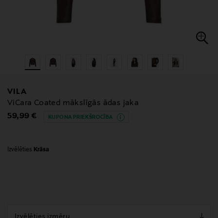
VILA
ViCara Coated mākslīgās ādas jaka
Original Price
59,99 €
KUPONA PRIEKŠROCĪBA
Izvēlēties
Krāsa
null