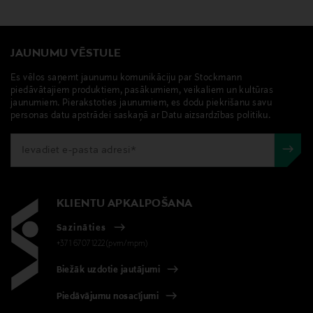
JAUNUMU VĒSTULE
Es vēlos saņemt jaunumu komunikāciju par Stockmann
piedāvātajiem produktiem, pasākumiem, veikaliem un kultūras
jaunumiem. Pierakstoties jaunumiem, es dodu piekrišanu savu
personas datu apstrādei saskaņā ar Datu aizsardzības politiku.
KLIENTU APKALPOŠANA
Sazināties
+371 67071222(pvm/mpm)
Biežāk uzdotie jautājumi
Piedāvājumu nosacījumi