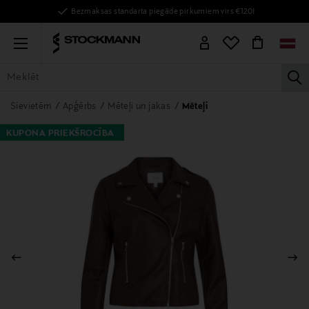
Bezmaksas standarta piegāde pirkumiem virs €120!
Menu
la
VISAS PRECES
SIEVIETĒM
VĪRIEŠIEM
BĒRNIEM
MĀJAI
Sievietēm
Apģērbs
Mēteļi un jakas
Mēteļi
KUPONA PRIEKŠROCĪBA