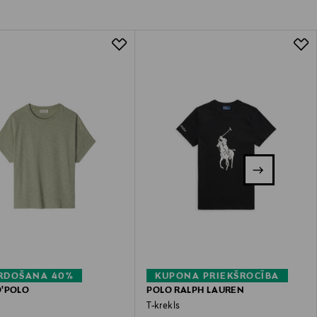
ĀRDOŠANA 40%
KUPONA PRIEKŠROCĪBA
O'POLO
POLO RALPH LAUREN
T-krekls