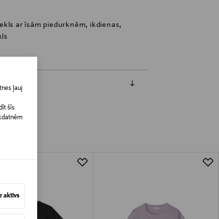
krekls ar īsām piedurknēm, ikdienas,
kls
nes ļauj
īt šīs
īkdatnēm
 aktīvs