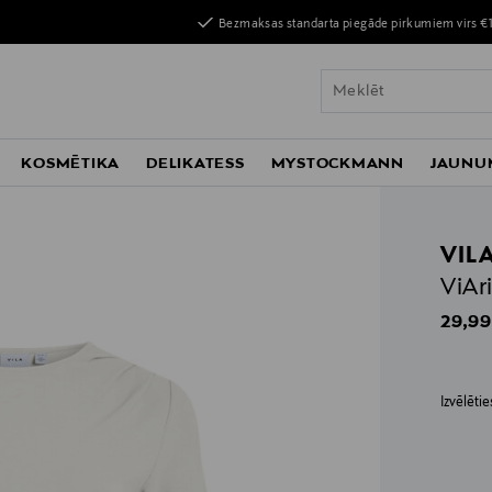
Bezmaksas standarta piegāde pirkumiem virs €
KOSMĒTIKA
DELIKATESS
MYSTOCKMANN
JAUNU
VIL
ViAr
Origin
29,99
Izvēlēti