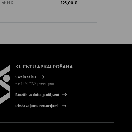
ted Price
Original Price
Original Price
€
125,00 €
49,95 €
KLIENTU APKALPOŠANA
Sazināties
+371 67071222(pvm/mpm)
Biežāk uzdotie jautājumi
Piedāvājumu nosacījumi