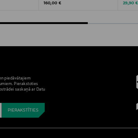
Original Price
Discoun
160,00 €
29,90 
nn piedāvātajiem
umiem. Pierakstoties
pstrādei saskaņā ar Datu