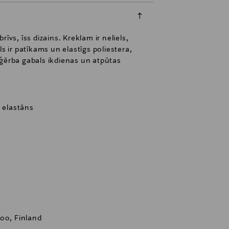
īvs, īss dizains. Kreklam ir neliels,
s ir patīkams un elastīgs poliestera,
pģērba gabals ikdienas un atpūtas
% elastāns
oo, Finland