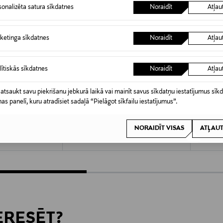
sonalizēta satura sīkdatnes
Noraidīt
Atļau
ketinga sīkdatnes
Noraidīt
Atļau
lītiskās sīkdatnes
Noraidīt
Atļau
 atsaukt savu piekrišanu jebkurā laikā vai mainīt savus sīkdatņu iestatījumus sīk
nas panelī, kuru atradīsiet sadaļā “Pielāgot sīkfailu iestatījumus”.
A 40%
IZPĀRDOŠANA 40%
KUPO
 CURVE
MARC O'POLO
POLO R
Džersija T-krekls
T-krekls
NORAIDĪT VISAS
ATĻAUT
Discounted Price
Original
e
Original Price
26,90 €
125,00 
44,95 €
TERESĒT?