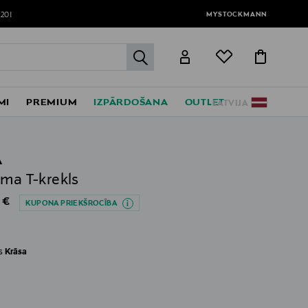
MYSTOCKMANN
120!
label.header.go
MI
PREMIUM
IZPĀRDOŠANA
OUTLET
LATVIJA
A
ima T-krekls
al Price
 €
KUPONA PRIEKŠROCĪBA
es
Krāsa