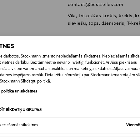
contact@bestseller.com
Vila, trikotāžas krekls, krekls, 
sieviešu, tops, džemperis, T-kre
ATNES
etne darbotos, Stockmann izmanto nepieciešamās sīkdatnes. Nepieciešamās sīkdat
 vietnes darbību. Bez tām vietne nevar pilnvērtīgi funkcionēt. Ar Jūsu piekrišanu
0,00 €
šajā vietnē var izmantot arī analītikas un mārketinga sīkdatnes. Atļaut vai noraid
īkdatnes iespējams zemāk. Detalizētu informāciju par Stockmann izmantotajām s
RĪ
0,00 € – 4,90 €
t Stockmann Sīkdatņu politikā.
 politika un sīkdatnes
DĪT SĪKDATŅU GRUPAS
ieciešamās sīkdatnes
Vienmēr