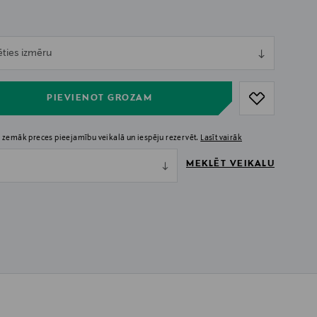
ull
ēties izmēru
ull
PIEVIENOT GROZAM
 zemāk preces pieejamību veikalā un iespēju rezervēt.
Lasīt vairāk
MEKLĒT VEIKALU