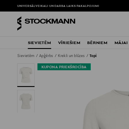
UNIVERSĀLVEIKALI UN DARBA LAIKS
PAKALPOJUMI
SIEVIETĒM
VĪRIEŠIEM
BĒRNIEM
MĀJAI
Sievietēm
Apģērbs
Krekli un blūzes
Topi
KUPONA PRIEKŠROCĪBA