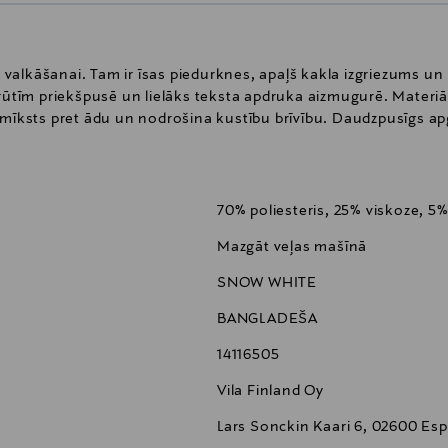
i valkāšanai. Tam ir īsas piedurknes, apaļš kakla izgriezums un br
rūtīm priekšpusē un lielāks teksta apdruka aizmugurē. Materiāl
 mīksts pret ādu un nodrošina kustību brīvību. Daudzpusīgs a
70% poliesteris, 25% viskoze, 5
Mazgāt veļas mašīnā
SNOW WHITE
BANGLADEŠA
14116505
Vila Finland Oy
Lars Sonckin Kaari 6, 02600 Esp