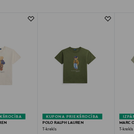
KŠROCĪBA
KUPONA PRIEKŠROCĪBA
IZP
REN
POLO RALPH LAUREN
MARC 
T-krekls
T-krekls