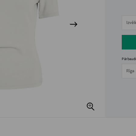
n
Izvēl
n
Pārbaudi
Rīga