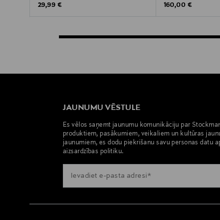
Original Price
Original Price
29,99 €
160,00 €
JAUNUMU VĒSTULE
Es vēlos saņemt jaunumu komunikāciju par Stockma
produktiem, pasākumiem, veikaliem un kultūras jaun
jaunumiem, es dodu piekrišanu savu personas datu a
aizsardzības politiku.