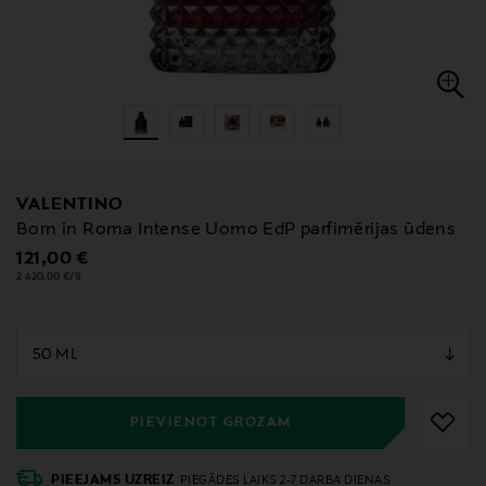
VALENTINO
Born in Roma Intense Uomo EdP parfimērijas ūdens
Original Price
121,00 €
2 420,00 €/1l
null
null
PIEVIENOT GROZAM
PIEEJAMS UZREIZ
PIEGĀDES LAIKS 2-7 DARBA DIENAS