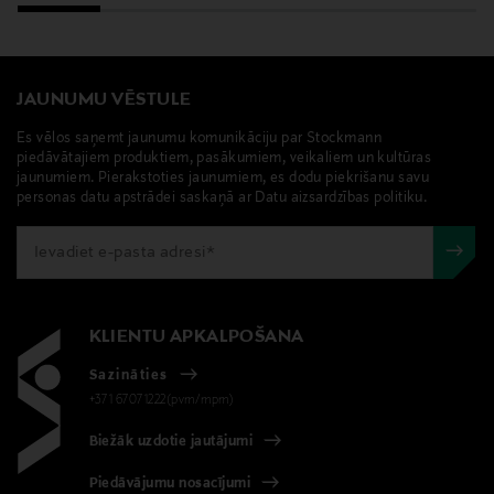
JAUNUMU VĒSTULE
Es vēlos saņemt jaunumu komunikāciju par Stockmann
piedāvātajiem produktiem, pasākumiem, veikaliem un kultūras
jaunumiem. Pierakstoties jaunumiem, es dodu piekrišanu savu
personas datu apstrādei saskaņā ar Datu aizsardzības politiku.
KLIENTU APKALPOŠANA
Sazināties
+371 67071222(pvm/mpm)
Biežāk uzdotie jautājumi
Piedāvājumu nosacījumi