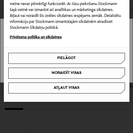
atklātas liesmas un citiem siltuma avotiem. Izvairīties
kas tiek atdoti atpakaļ, ir jābūt to sākotnējā neatvērtajā
vietne nevar pilnvērtīgi funkcionēt. Ar Jūsu piekrišanu Stockmann
no izsmidzināšanas acīs.
šajā vietnē var izmantot arī analītikas un mārketinga sīkdatnes.
iepakojumā.
Atļaut vai noraidīt šīs izvēles sīkdatnes iespējams zemāk. Detalizētu
informāciju par Stockmann izmantotajām sīkdatnēm atradīsiet
PREČU ATGRIEŠANAS POLITIKA
Krāsa
Stockmann Sīkdatņu politikā.
Stockmann nav pieejams tavā valstī.
NOCOL
Privātuma politika un sīkdatnes
Delivery is not available in your Country.
Izmērs
PIELĀGOT
50 ML
I UNDERSTAND
NORAIDĪT VISAS
Ražotājvalsts
VALENTINO
VALENTINO
FRANCIJA
Born in Roma Uomo Extradose Parfum
Born in Roma Coral Fantasy Uomo E
ATĻAUT VISAS
parfimērijas ūdens 100 ml
parfimērijas ūdens 50 ml
Ražotāja daļas numurs
Original Price
Original Price
193,00 €
103,00 €
LD8901
Ražotājs
Loreal Finland Oy