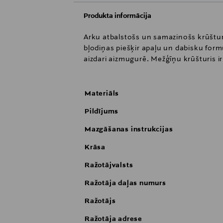
Produkta informācija
Arku atbalstošs un samazinošs krūšturi
bļodiņas piešķir apaļu un dabisku form
aizdari aizmugurē. Mežģīņu krūšturis i
Materiāls
Pildījums
Mazgāšanas instrukcijas
Krāsa
Ražotājvalsts
Ražotāja daļas numurs
Ražotājs
Ražotāja adrese