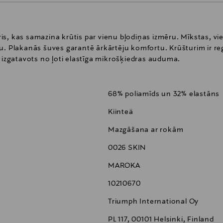
s, kas samazina krūtis par vienu bļodiņas izmēru. Mīkstas, vie
u. Plakanās šuves garantē ārkārtēju komfortu. Krūšturim ir re
r izgatavots no ļoti elastīga mikrošķiedras auduma.
68% poliamīds un 32% elastāns
Kiinteä
Mazgāšana ar rokām
0026 SKIN
MAROKA
10210670
Triumph International Oy
PL 117, 00101 Helsinki, Finland