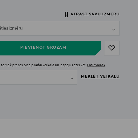
ATRAST SAVU IZMĒRU
ull
ēties izmēru
ull
PIEVIENOT GROZAM
 zemāk preces pieejamību veikalā un iespēju rezervēt.
Lasīt vairāk
MEKLĒT VEIKALU