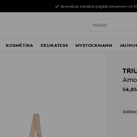
Bezmaksas standarta piegāde pirkumiem virs €
KOSMĒTIKA
DELIKATESS
MYSTOCKMANN
JAUNU
TRI
Amou
Origin
54,95
Izvēlēti