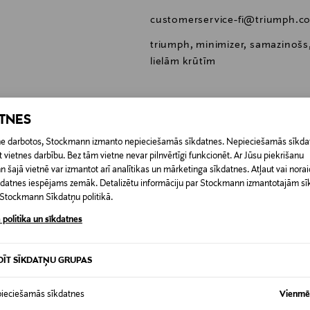
customerservice-fi@triumph.c
triumph, minimizer, samazinošs,
lielām krūtīm
ATNES
etne darbotos, Stockmann izmanto nepieciešamās sīkdatnes. Nepieciešamās sīkdat
0,00 €
 vietnes darbību. Bez tām vietne nevar pilnvērtīgi funkcionēt. Ar Jūsu piekrišanu
šajā vietnē var izmantot arī analītikas un mārketinga sīkdatnes. Atļaut vai noraid
RĪ
īkdatnes iespējams zemāk. Detalizētu informāciju par Stockmann izmantotajām s
0,00 € – 4,90 €
t Stockmann Sīkdatņu politikā.
 politika un sīkdatnes
DĪT SĪKDATŅU GRUPAS
ieciešamās sīkdatnes
Vienmēr