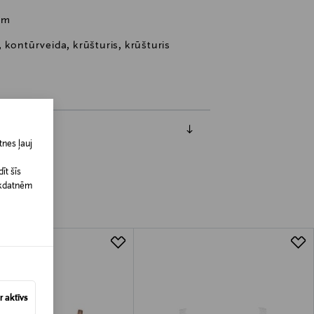
om
 kontūrveida, krūšturis, krūšturis
nes ļauj
īt šīs
īkdatnēm
 aktīvs