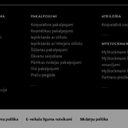
ANA
PAKALPOJUMI
ATBILDĪBA
Korporatīvie pakalpojumi
Korporatīvā soc
i
Kosmētikas pakalpojumi
i
Iepirkšanās ar stilistu
Iepirkšanās ar interjera stilistu
MYSTOCKMA
Šūšanas pakalpojumi
MyStockmann l
Dāvanu saiņošana
MyStockmann l
Pārtikas nodaļas pakalpojumi
nosacījumi
Visi pakalpojumi
MyStockmann l
Preču piegāde
Partneru piedā
kcija
ma politika
E-veikala līguma noteikumi
Sīkdatņu politika