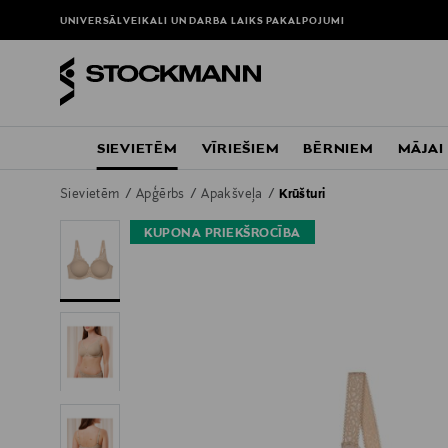
UNIVERSĀLVEIKALI UN DARBA LAIKS
PAKALPOJUMI
SIEVIETĒM
VĪRIEŠIEM
BĒRNIEM
MĀJAI
Sievietēm
Apģērbs
Apakšveļa
Krūšturi
KUPONA PRIEKŠROCĪBA