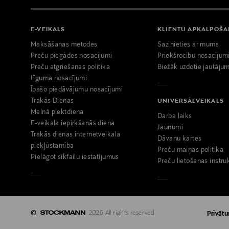
E-VEIKALS
KLIENTU APKALPOŠ
Maksāšanas metodes
Sazinieties ar mums
Preču piegādes nosacījumi
Priekšrocību nosacījum
Preču atgriešanas politika
Biežāk uzdotie jautājum
Līguma nosacījumi
Īpašo piedāvājumu nosacījumi
Trakās Dienas
UNIVERSĀLVEIKALS
Melnā piektdiena
Darba laiks
E-veikala iepirkšanās diena
Jaunumi
Trakās dienas internetveikala
Dāvanu kartes
piekļūstamība
Preču maiņas politika
Pielāgot sīkfailu iestatījumus
Preču lietošanas instru
©
2026 All rights reserved
Privātu