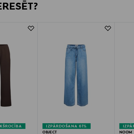
TERESĒT?
KŠROCĪBA
IZPĀRDOŠANA 61%
IZP
OBJECT
NOOM