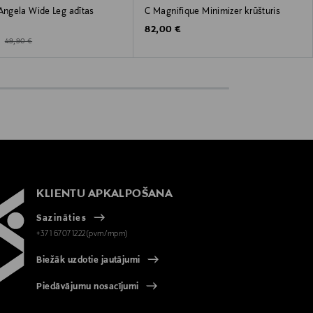
gela Wide Leg adītas
C Magnifique Minimizer krūšturis
Original Price
82,00 €
ted Price
Original Price
€
49,90 €
KLIENTU APKALPOŠANA
Sazināties
+371 67071222(pvm/mpm)
Biežāk uzdotie jautājumi
Piedāvājumu nosacījumi