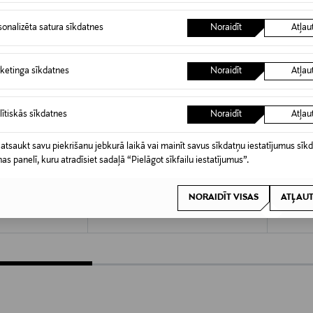
sonalizēta satura sīkdatnes
Noraidīt
Atļau
ketinga sīkdatnes
Noraidīt
Atļau
lītiskās sīkdatnes
Noraidīt
Atļau
 atsaukt savu piekrišanu jebkurā laikā vai mainīt savus sīkdatņu iestatījumus sīk
A 60%
KUPONA PRIEKŠROCĪBA
KUPO
nas panelī, kuru atradīsiet sadaļā “Pielāgot sīkfailu iestatījumus”.
DON
TRIUMPH
CHANT
leita
Amourette krūšturis
C Magnif
NORAIDĪT VISAS
ATĻAUT
Original Price
Original
ce
54,95 €
82,00 