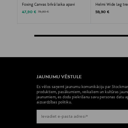
Foxing Canvas brīvā laika apavi
Helmi Wide Leg tre
Discounted Price
Original Price
Original Price
47,90 €
59,90 €
79,90 €
JAUNUMU VĒSTULE
Es vēlos saņemt jaunumu komunikāciju par Stockma
produktiem, pasākumiem, veikaliem un kultūras jaun
jaunumiem, es dodu piekrišanu savu personas datu a
aizsardzības politiku.