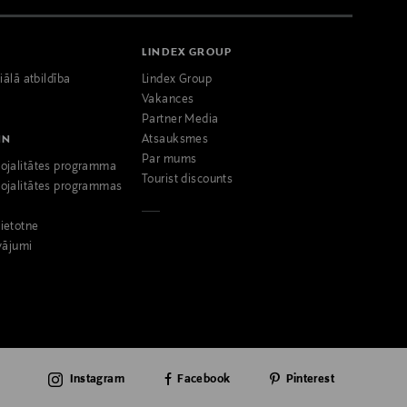
LINDEX GROUP
iālā atbildība
Lindex Group
Vakances
Partner Media
NN
Atsauksmes
Par mums
ojalitātes programma
Tourist discounts
ojalitātes programmas
ietotne
vājumi
Instagram
Facebook
Pinterest