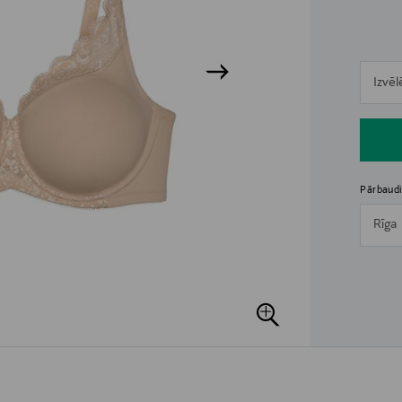
n
Izvēl
n
Pārbaudi
Rīga