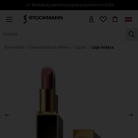
Bezmaksas standarta piegāde pirkumiem virs €120!
Menu
la
VISAS PRECES
SIEVIETĒM
VĪRIEŠIEM
BĒRNIEM
MĀJAI
Kosmētika
Dekoratīvā kosmētika
Lūpām
Lūpu krāsas