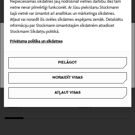
CITI KLIENTI SKATĪJĀS ARĪ
Nepieciešamās sīkdatnes ļauj nodrošināt vietnes darbību. Bez tām
nedrīkst atdot atpakaļ aizzīmogotas preces, ja to zīmogs ir
3 g
vietne nevar pilnvērtīgi funkcionēt. Ar Jūsu piekrišanu Stockmann
atvērts. Aizzīmogotiem kosmētikas un dabiskiem līdzekļiem,
šajā vietnē var izmantot arī analītikas un mārketinga sīkdatnes.
kas tiek atdoti atpakaļ, ir jābūt to sākotnējā neatvērtajā
Produkta tips
Atļaut vai noraidīt šīs izvēles sīkdatnes iespējams zemāk. Detalizētu
iepakojumā.
informāciju par Stockmann izmantotajām sīkdatnēm atradīsiet
Matēts
Stockmann Sīkdatņu politikā.
PREČU ATGRIEŠANAS POLITIKA
Stockmann nav pieejams tavā valstī.
Privātuma politika un sīkdatnes
Kategorija
Delivery is not available in your Country.
Lūpu krāsa
PIELĀGOT
I UNDERSTAND
Ražotājvalsts
ASV
NORAIDĪT VISAS
Ražotājs
ATĻAUT VISAS
TOM FORD
TOM FORD
Soleil lūpu eļļa
Soleil Lip Balm lūpu balzams
Tom Ford International S.r.l.
Original Price
Original Price
45,00 €
39,00 €
Ražotāja adrese
Via Ferrante Aporti, 8, 20125 Milan, Italy