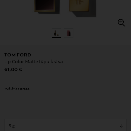
TOM FORD
Lip Color Matte lūpu krāsa
Original Price
61,00 €
Izvēlēties
Krāsa
null
null