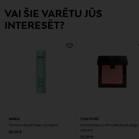
Digitālā adrese
VAI ŠIE VARĒTU JŪS
https://www.tomfordbeauty.com/pages/contact-us
INTERESĒT?
AMIKA
TOM FORD
The Kure Bond Repair šampūns
Architechture Soft Matte Blush vaigu
sārtums
Original Price
28,50 €
Original Price
55,00 €