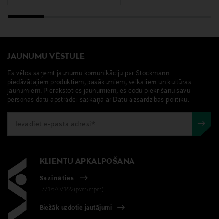
JAUNUMU VĒSTULE
Es vēlos saņemt jaunumu komunikāciju par Stockmann
piedāvātajiem produktiem, pasākumiem, veikaliem un kultūras
jaunumiem. Pierakstoties jaunumiem, es dodu piekrišanu savu
personas datu apstrādei saskaņā ar Datu aizsardzības politiku.
KLIENTU APKALPOŠANA
Sazināties
+371 67071222(pvm/mpm)
Biežāk uzdotie jautājumi