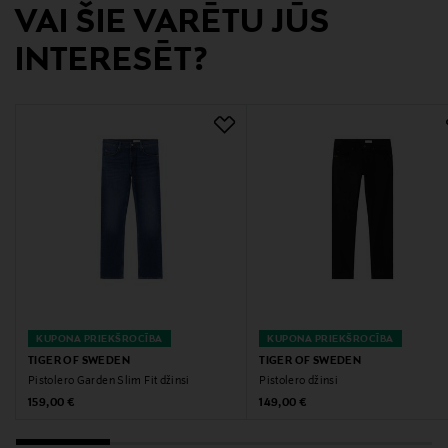
Ražotājs
VAI ŠIE VARĒTU JŪS
TIGER OF SWEDEN FINLAND OY
INTERESĒT?
Ražotāja adrese
Unioninkatu 22, 00130 Helsinki, Finland
Digitālā adrese
customercare@tigerofsweden.se
Atslēgvārdi
Tiger of Sweden, džinsi, džinsa bikses, bikses, denims
KUPONA PRIEKŠROCĪBA
KUPONA PRIEKŠROCĪBA
TIGER OF SWEDEN
TIGER OF SWEDEN
Pistolero Garden Slim Fit džinsi
Pistolero džinsi
Original Price
Original Price
159,00 €
149,00 €