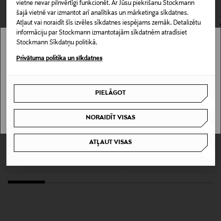
0,00 € – 4,90 €
vietne nevar pilnvērtīgi funkcionēt. Ar Jūsu piekrišanu Stockmann
šajā vietnē var izmantot arī analītikas un mārketinga sīkdatnes.
Mazgāšanas instrukcijas
Atļaut vai noraidīt šīs izvēles sīkdatnes iespējams zemāk. Detalizētu
informāciju par Stockmann izmantotajām sīkdatnēm atradīsiet
Mazgāšana veļas mašīnā
Stockmann Sīkdatņu politikā.
Stockmann nav pieejams tavā valstī.
Privātuma politika un sīkdatnes
Mazgāšanas temperatūra
Delivery is not available in your Country.
30 °C
PIELĀGOT
I UNDERSTAND
Krāsa
NORAIDĪT VISAS
200 LIGHT BLUE
JAUNUMS
KUPONA PRIEKŠROCĪBA
KUPONA PRIEKŠROCĪBA
ATĻAUT VISAS
TIGER OF SWEDEN
BUGATTI
Ražotājvalsts
Pistolero Garden Slim Fit džinsi
Džinsi
TUNISIJA
Original Price
Original Price
159,00 €
119,00 €
Ražotāja daļas numurs
T72303002Z