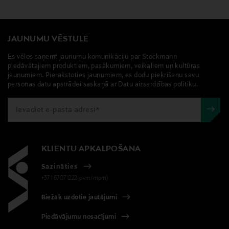
JAUNUMU VĒSTULE
Es vēlos saņemt jaunumu komunikāciju par Stockmann
piedāvātajiem produktiem, pasākumiem, veikaliem un kultūras
jaunumiem. Pierakstoties jaunumiem, es dodu piekrišanu savu
personas datu apstrādei saskaņā ar Datu aizsardzības politiku.
KLIENTU APKALPOŠANA
Sazināties
+371 67071222(pvm/mpm)
Biežāk uzdotie jautājumi
Piedāvājumu nosacījumi