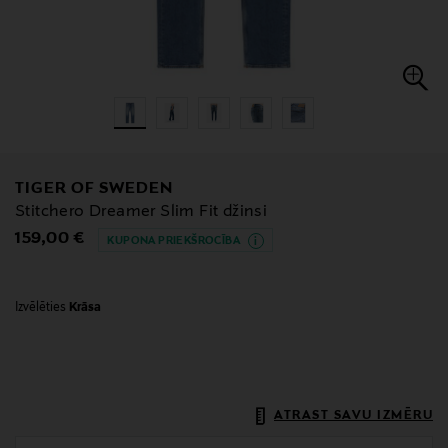
TIGER OF SWEDEN
Stitchero Dreamer Slim Fit džinsi
Original Price
159,00 €
KUPONA PRIEKŠROCĪBA
Izvēlēties
Krāsa
ATRAST SAVU IZMĒRU